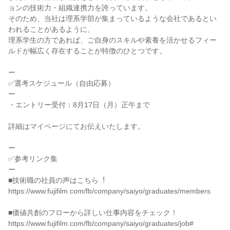
ョンの技術力・組織連携力を誇っています。

そのため、当社は理系学部が集まっているような会社であるとい
われることがあるように、

理系学生の方であれば、ご自身のスキルや素養を活かせるフィー
ルドが幅広く存在することが特徴のひとつです。

ー

✅選考スケジュール（自由応募）

ー

・エントリー受付：8月17日（月）正午まで

詳細はマイページにてお伝えいたします。

ー

✅参考リンク集

ー

■技術職の社員の声はこちら︕

https://www.fujifilm.com/fb/company/saiyo/graduates/members

■価値共創のフローから詳しい仕事内容をチェック！

https://www.fujifilm.com/fb/company/saiyo/graduates/job#
