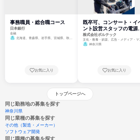
事務職員・総合職コース
既卒可、コンサート・イ
ント設営スタッフの電源
日本銀行
金融
門
株式会社ボルテック
北海道、青森県、岩手県、宮城県、秋田
文化・教養・娯楽、広告・メディア・マ
県、山形県、福島県、茨城県、群馬県、埼玉
ミ、電力・ガス・水道・エネルギー
神奈川県
県、東京都、神奈川県、新潟県、富山県、石
川県、福井県、山梨県、長野県、静岡県、愛
知県、京都府、大阪府、兵庫県、鳥取県、島
根県、岡山県、広島県、山口県、徳島県、香
川県、愛媛県、高知県、福岡県、佐賀県、長
お気に入り
お気に入り
崎県、熊本県、大分県、宮崎県、鹿児島県、
沖縄県
トップページへ
同じ勤務地の募集を探す
神奈川県
同じ業種の募集を探す
その他（製造・メーカー）
ソフトウェア開発
同じ職種の募集を探す