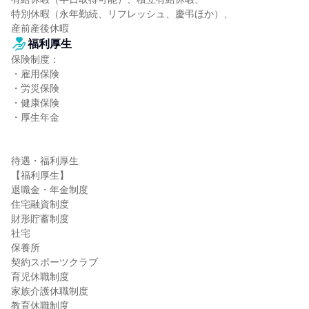
特別休暇（永年勤続、リフレッシュ、慶弔ほか）、

産前産後休暇
福利厚生
保険制度：

・雇用保険

・労災保険

・健康保険

・厚生年金

待遇・福利厚生

【福利厚生】

退職金・年金制度

住宅融資制度

財形貯蓄制度

社宅

保養所

契約スポーツクラブ

育児休職制度

家族介護休職制度

教育休職制度
