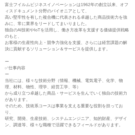
富士フイルムビジネスイノベーションは1962年の創立以来、オフ
ィスドキュメント分野のパイオニアとして、

高い堅牢性を有した複合機に代表される卓越した商品技術力を強
みに、常に業界をリードしてまいりました。

独自のAI技術やIoTを活用し、働き方改革を支援する価値提供戦略
のもと、

お客様の生産性向上・競争力強化を支援、さらには経営課題の解
決に貢献するソリューション＆サービスを提供します。

ー

✅仕事内容

ー

当社には、様々な技術分野（情報、機械、電気電子、化学、物
理、材料、物性、理学、経営工学、等）

から成り立つ卓越した商品・サービスを生んでいく独自の技術力
があります。

そのため、技術系コースは事業を支える重要な役割を担ってお
り、

研究、開発、生産技術、システムエンジニア、知的財産、デザイ
ン、調達等、様々な職種で活躍できるフィールドがあります。
