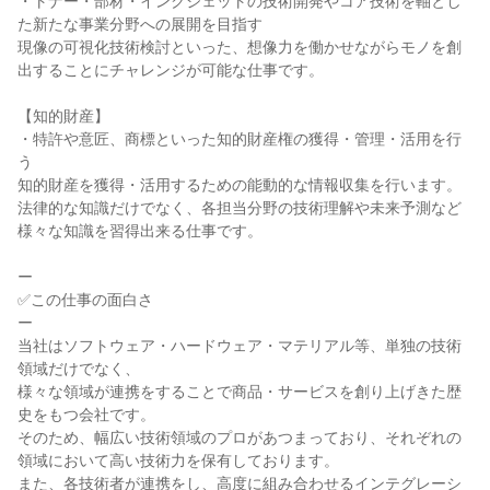
・トナー・部材・インクジェットの技術開発やコア技術を軸とし
た新たな事業分野への展開を目指す

現像の可視化技術検討といった、想像力を働かせながらモノを創
出することにチャレンジが可能な仕事です。

【知的財産】

・特許や意匠、商標といった知的財産権の獲得・管理・活用を行
う

知的財産を獲得・活用するための能動的な情報収集を行います。

法律的な知識だけでなく、各担当分野の技術理解や未来予測など
様々な知識を習得出来る仕事です。

ー

✅この仕事の面白さ

ー

当社はソフトウェア・ハードウェア・マテリアル等、単独の技術
領域だけでなく、

様々な領域が連携をすることで商品・サービスを創り上げきた歴
史をもつ会社です。

そのため、幅広い技術領域のプロがあつまっており、それぞれの
領域において高い技術力を保有しております。

また、各技術者が連携をし、高度に組み合わせるインテグレーシ