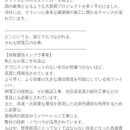
オフィスビルやスタジアム・空港など、

国の象徴となるような大規模プロジェクトを多く手がけました。

当社には、そういった著名な建築物の施工に携わるチャンスが溢
れています。

――――――――――――――――――――

どこにいても、誰とでもつながれる。

それも関電工の仕事。

――――――――――――――――――――

【情報通信インフラ事業】

私たちが過ごす社会は、

すでにインターネットのない生活が想像つかないほど、

高度に情報化されています。

より早く、より容量の大きな通信環境を可能にしている光ファイ
バー。

関電工の技術は、その敷設工事、光伝送装置の据付工事などの

普及にも必要とされています。

また、高速・大容量な通信を実現した次世代通信を利用するため
に必要な、

基地局の新設やリノベーション工事にも、

弊社の技術・ノウハウが活用されています。

もはや、世界経済にとってなくてはならない存在となった高速通