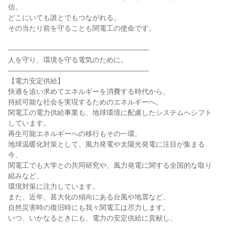
信。

どこにいても誰とでもつながれる。

その当たり前を守ることも関電工の使命です。

――――――――――――――――――――

人を守り、環境を守る電気のために。

――――――――――――――――――――

【電力安定供給】

快適を追い求めてエネルギーを消費する時代から、

持続可能な社会を実現するためのエネルギーへ。

関電工の電力供給事業も、地球環境に配慮したシステムへシフト
しています。

再生可能エネルギーへの移行もその一環。

地球温暖化対策として、風力発電や太陽光発電に注目が集まる
今、

関電工でも大学との共同研究や、風力発電に関する全国的な取り
組みなど、

環境対策に注力しています。

また、近年、甚大化の傾向にある台風や地震など、

自然災害時の復旧時にも我々関電工は尽力します。

いつ、いかなるときにも、電力の安定供給に貢献し、
