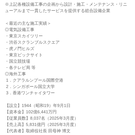
※上記各種設備工事の企画から設計・施工・メンテナンス・リニ
ューアルまで一貫したサービスを提供する総合設備企業

＜最近の主な施工実績＞

◎電気設備工事

・東京スカイツリー

・渋谷スクランブルスクエア

・虎ノ門ヒルズ

・東京ビックサイト

・国立競技場

・各テレビ局 等

◎海外工事

 1．クアラルンプール国際空港

 2．シンガポール国立大学

 3．香港ワンチャイタワー

【設立】1944（昭和19）年9月1日

【資本金】102億6,441万円

【従業員数】8,037名（2025年3月度）

【売上高】5,831億円（2025年3月度）

【代表者】取締役社長 田母神 博文
