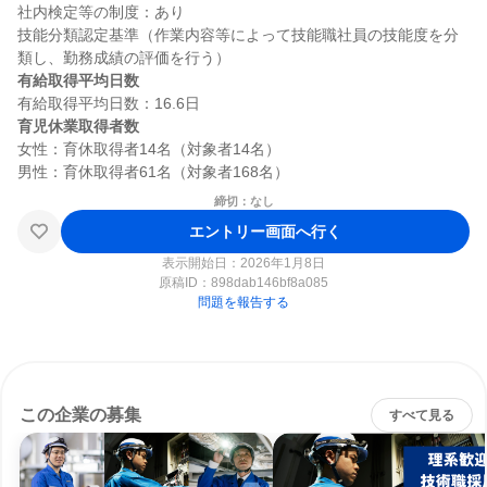
社内検定等の制度：あり

技能分類認定基準（作業内容等によって技能職社員の技能度を分
有給取得平均日数
育児休業取得者数
女性：育休取得者14名（対象者14名）

締切：なし
エントリー画面へ行く
表示開始日：2026年1月8日
原稿ID：
898dab146bf8a085
問題を報告する
この企業の募集
すべて見る