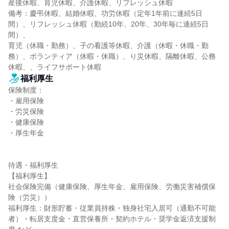
産後休暇、育児休暇、介護休暇、リフレッシュ休暇

備考：慶弔休暇、結婚休暇、功労休暇（定年1年前に連続5日
間）、リフレッシュ休暇（勤続10年、20年、30年毎に連続5日
間）、

育児（休職・勤務）、子の看護等休暇、介護（休暇・休職・勤
務）、ボランティア（休暇・休職）、り災休暇、隔離休暇、公務
休暇、、ライフサポート休暇
福利厚生
保険制度：

・雇用保険

・労災保険

・健康保険

・厚生年金

待遇・福利厚生

【福利厚生】

社会保険完備（健康保険、厚生年金、雇用保険、労働災害補償保
険（労災））

福利厚生：財形貯蓄・従業員持株・独身社宅入居可（通勤不可能
者）・転居支度金・直営保養所・契約ホテル・奨学金返済支援制