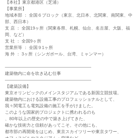
【本社】東京都港区（芝浦）

【事業所】

地域本部 ： 全国６ブロック（東京、北日本、北関東、南関東、中
部、西日本）

支 店 ： 全国19ヶ所（関東各県、札幌、仙台、名古屋、大阪、福
岡、など）

支 社 ： 全国9ヶ所

営業所等 ： 全国９1ヶ所

海 外 ： 3ヶ所（シンガポール、台湾、ミャンマー）

――――――――――――――――――――

建築物内に命を吹き込む仕事

――――――――――――――――――――

【建築設備】

東京オリンピックのメインスタジアムである新国立競技場。

建築物内における設備工事のプロフェッショナルとして、

我々関電工も電気設備の施工を手がけました。

このような国家的プロジェクトに携われるのも

、80年以上の歴史の中で築き上げてきた、

確かな技術力と信頼があってこそ。その他にも、

都市部の再開発をはじめ、東京スカイツリーや東京タワー、
