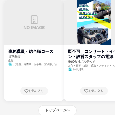
事務職員・総合職コース
既卒可、コンサート・イ
ント設営スタッフの電源
日本銀行
金融
門
株式会社ボルテック
北海道、青森県、岩手県、宮城県、秋田
文化・教養・娯楽、広告・メディア・マ
県、山形県、福島県、茨城県、群馬県、埼玉
ミ、電力・ガス・水道・エネルギー
神奈川県
県、東京都、神奈川県、新潟県、富山県、石
川県、福井県、山梨県、長野県、静岡県、愛
知県、京都府、大阪府、兵庫県、鳥取県、島
根県、岡山県、広島県、山口県、徳島県、香
川県、愛媛県、高知県、福岡県、佐賀県、長
お気に入り
お気に入り
崎県、熊本県、大分県、宮崎県、鹿児島県、
沖縄県
トップページへ