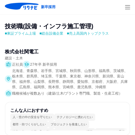
新卒採用
技術職(設備・インフラ施工管理)
■東証プライム上場　■総合設備企業　■売上高国内トップクラス
株式会社関電工
建設・土木
正社員
27年卒 新卒採用
北海道、青森県、岩手県、宮城県、秋田県、山形県、福島県、茨城県、
栃木県、群馬県、埼玉県、千葉県、東京都、神奈川県、新潟県、富山
県、福井県、山梨県、長野県、静岡県、愛知県、京都府、大阪府、兵庫
県、広島県、福岡県、熊本県、宮崎県、鹿児島県、沖縄県
職種候補が複数あり（建築/土木/プラント専門職、製造・生産工程）
こんな人におすすめ
人・世の中の安全を守りたい
テクノロジーに携わりたい
都市・街づくりがしたい
プロジェクトを推進したい
情熱を持って仕事に取り組む
コミュニケーションが活発
チームワークを重視