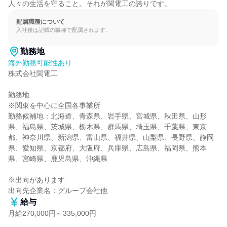
人々の生活を守ること。それが関電工の誇りです。
配属職種について
入社後は記載の職種で配属されます。
勤務地
海外勤務可能性あり
株式会社関電工

勤務地

※関東を中心に全国各事業所

勤務候補地：北海道、青森県、岩手県、宮城県、秋田県、山形
県、福島県、茨城県、栃木県、群馬県、埼玉県、千葉県、東京
都、神奈川県、新潟県、富山県、福井県、山梨県、長野県、静岡
県、愛知県、京都府、大阪府、兵庫県、広島県、福岡県、熊本
県、宮崎県、鹿児島県、沖縄県

※出向があります

出向先企業名：グループ会社他
給与
月給270,000円～335,000円