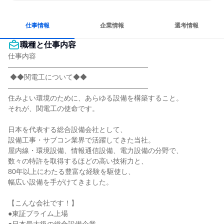
女性が働きやすい環境で働ける
多様な職種の人と関われる
一つの専門分野を極める
仕事情報
企業情報
選考情報
職種と仕事内容
仕事内容

――――――――――――――――――――

 ◆◆関電工について◆◆

――――――――――――――――――――

住みよい環境のために、あらゆる設備を構築すること。

それが、関電工の使命です。

日本を代表する総合設備会社として、

設備工事・サブコン業界で活躍してきた当社。

屋内線・環境設備、情報通信設備、電力設備の分野で、

数々の特許を取得するほどの高い技術力と、

80年以上にわたる豊富な経験を駆使し、

幅広い設備を手がけてきました。

【こんな会社です！】

●東証プライム上場
