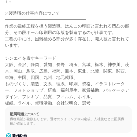
す。

✅製造職の仕事内容について

━━━━━━━━━━━━━━━━━━━

作業の最終工程を担う製造職。はんこの印面と言われる凹凸の部
分、その段ボール印刷用の印版を製造するのが仕事です。

工程の中には、困難極める部分が多く存在し、職人技と言われて
います。

シンエイを表すキーワード

大阪、金沢、静岡、愛知、長野、埼玉、宮城、栃木、神奈川、茨
木、岡山、鳥取、広島、福岡、熊本、東北、北陸、関東、関西、
東海、中国、四国、九州、地元就職、

ものづくり、製造、文系、理系、印刷、資格、イラストレータ
ー、フォトショップ、研修、福利厚生、家賃補助、パッケージデ
ザイン、フレキソ、品質、フィルム、ホイル、

板紙、ラベル、就職活動、会社説明会、選考
配属職種について
職種候補が複数あります。選考のタイミングや内定後、入社後などに配属職
種が確定します。
勤務地