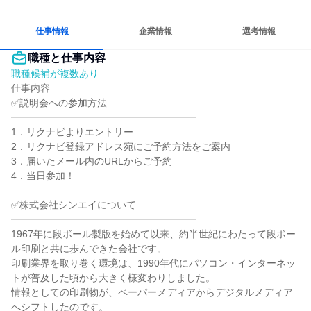
自分の好きな場所で働ける
多様な職種の人と関われる
人とたくさん会話する
仕事情報
企業情報
選考情報
職種と仕事内容
職種候補が複数あり
仕事内容

✅説明会への参加方法

━━━━━━━━━━━━━━━━━━━

1．リクナビよりエントリー

2．リクナビ登録アドレス宛にご予約方法をご案内

3．届いたメール内のURLからご予約

4．当日参加！

✅株式会社シンエイについて

━━━━━━━━━━━━━━━━━━━

1967年に段ボール製版を始めて以来、約半世紀にわたって段ボー
ル印刷と共に歩んできた会社です。

印刷業界を取り巻く環境は、1990年代にパソコン・インターネッ
トが普及した頃から大きく様変わりしました。

情報としての印刷物が、ペーパーメディアからデジタルメディア
へシフトしたのです。
