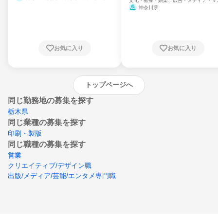
文化・教養・娯楽、広告・メディア・マ
県、山形県、福島県、茨城県、群馬県、埼玉
ミ、電力・ガス・水道・エネルギー
神奈川県
県、東京都、神奈川県、新潟県、富山県、石
川県、福井県、山梨県、長野県、静岡県、愛
知県、京都府、大阪府、兵庫県、鳥取県、島
根県、岡山県、広島県、山口県、徳島県、香
川県、愛媛県、高知県、福岡県、佐賀県、長
お気に入り
お気に入り
崎県、熊本県、大分県、宮崎県、鹿児島県、
沖縄県
トップページへ
同じ勤務地の募集を探す
栃木県
同じ業種の募集を探す
印刷・製版
同じ職種の募集を探す
営業
クリエイティブ/デザイン職
出版/メディア/芸能/エンタメ専門職