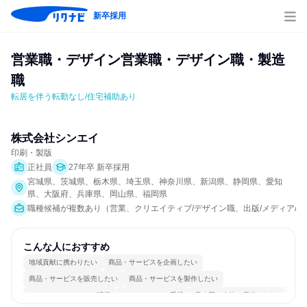
新卒採用
営業職・デザイン営業職・デザイン職・製造
職
転居を伴う転勤なし/住宅補助あり
株式会社シンエイ
印刷・製版
正社員
27年卒 新卒採用
宮城県、茨城県、栃木県、埼玉県、神奈川県、新潟県、静岡県、愛知
県、大阪府、兵庫県、岡山県、福岡県
職種候補が複数あり（営業、クリエイティブ/デザイン職、出版/メディア/芸
こんな人におすすめ
地域貢献に携わりたい
商品・サービスを企画したい
商品・サービスを販売したい
商品・サービスを製作したい
コミュニケーションが活発
チームワークを重視
長く同じ会社に居続けられる