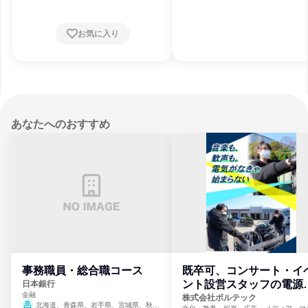
お気に入り
あなたへのおすすめ
事務職員・総合職コース
既卒可、コンサート・イ
ント設営スタッフの電源
日本銀行
金融
門
株式会社ボルテック
北海道、青森県、岩手県、宮城県、秋田