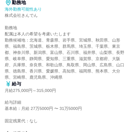
勤務地
海外勤務可能性あり
株式会社きんでん

勤務地

配属は本人の希望を考慮いたします

勤務候補地：北海道、青森県、岩手県、宮城県、秋田県、山形
県、福島県、茨城県、栃木県、群馬県、埼玉県、千葉県、東京
都、神奈川県、新潟県、富山県、石川県、福井県、山梨県、長野
県、岐阜県、静岡県、愛知県、三重県、滋賀県、京都府、大阪
府、兵庫県、奈良県、和歌山県、鳥取県、岡山県、広島県、山口
県、徳島県、香川県、愛媛県、高知県、福岡県、熊本県、大分
県、宮崎県、鹿児島県、沖縄県
給与
月給275,000円～315,000円
給与詳細

基本給：月給 27万5000円 〜 31万5000円

固定残業代：なし
