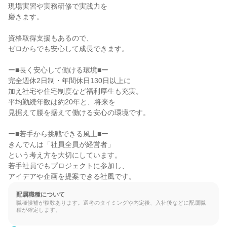
現場実習や実務研修で実践力を

磨きます。

資格取得支援もあるので、

ゼロからでも安心して成長できます。

ー■長く安心して働ける環境■ー

完全週休2日制・年間休日130日以上に

加え社宅や住宅制度など福利厚生も充実。

平均勤続年数は約20年と、将来を

見据えて腰を据えて働ける安心の環境です。

ー■若手から挑戦できる風土■ー

きんでんは「社員全員が経営者」

という考え方を大切にしています。

若手社員でもプロジェクトに参加し、

アイデアや企画を提案できる社風です。
配属職種について
職種候補が複数あります。選考のタイミングや内定後、入社後などに配属職
種が確定します。