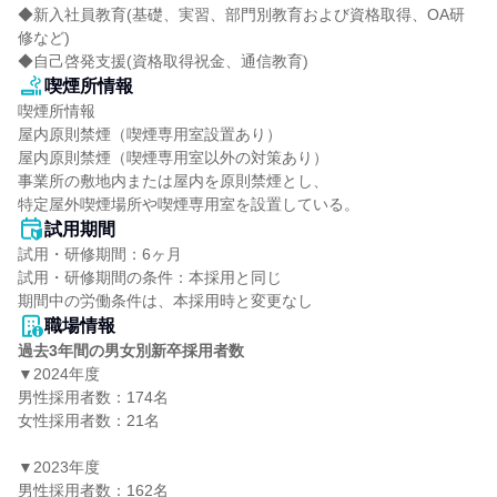
◆新入社員教育(基礎、実習、部門別教育および資格取得、OA研
修など)

◆自己啓発支援(資格取得祝金、通信教育)
喫煙所情報
喫煙所情報

屋内原則禁煙（喫煙専用室設置あり）

屋内原則禁煙（喫煙専用室以外の対策あり）

事業所の敷地内または屋内を原則禁煙とし、

特定屋外喫煙場所や喫煙専用室を設置している。
試用期間
試用・研修期間：6ヶ月

試用・研修期間の条件：本採用と同じ

職場情報
過去3年間の男女別新卒採用者数
▼2024年度

男性採用者数：174名

女性採用者数：21名

▼2023年度

男性採用者数：162名
