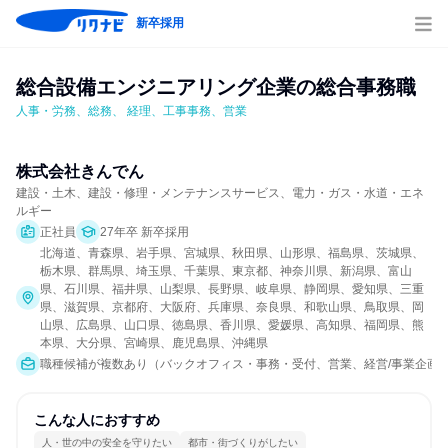
新卒採用
総合設備エンジニアリング企業の総合事務職
人事・労務、総務、 経理、工事事務、営業
株式会社きんでん
建設・土木、建設・修理・メンテナンスサービス、電力・ガス・水道・エネ
ルギー
正社員
27年卒 新卒採用
北海道、青森県、岩手県、宮城県、秋田県、山形県、福島県、茨城県、
栃木県、群馬県、埼玉県、千葉県、東京都、神奈川県、新潟県、富山
県、石川県、福井県、山梨県、長野県、岐阜県、静岡県、愛知県、三重
県、滋賀県、京都府、大阪府、兵庫県、奈良県、和歌山県、鳥取県、岡
山県、広島県、山口県、徳島県、香川県、愛媛県、高知県、福岡県、熊
本県、大分県、宮崎県、鹿児島県、沖縄県
職種候補が複数あり（バックオフィス・事務・受付、営業、経営/事業企画、経理
こんな人におすすめ
人・世の中の安全を守りたい
都市・街づくりがしたい