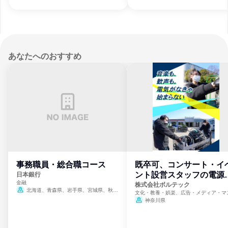
徳島県、香川県、愛媛県、高知県、福岡県、
徳島県、香川県、愛媛県、高知県、福岡
熊本県、大分県、宮崎県、鹿児島県、沖縄
熊本県、大分県、宮崎県、鹿児島県、沖
県
県
あなたへのおすすめ
事務職員・総合職コース
既卒可、コンサート・イ
ント設営スタッフの電源
日本銀行
金融
門
株式会社ボルテック
北海道、青森県、岩手県、宮城県、秋田
文化・教養・娯楽、広告・メディア・マ
県、山形県、福島県、茨城県、群馬県、埼玉
ミ、電力・ガス・水道・エネルギー
神奈川県
県、東京都、神奈川県、新潟県、富山県、石
川県、福井県、山梨県、長野県、静岡県、愛
知県、京都府、大阪府、兵庫県、鳥取県、島