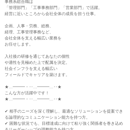
事務系総合職は

「管理部門」「工事事務部門」「営業部門」で活躍。

経営に近いところから会社全体の成長を担う仕事。

企画、人事・労務、総務、

経理、工事管理事務など、

会社全体を支える幅広い業務を

お任せします。

入社後の研修を通じてあなたの個性

や適性を見極めた上で配属を決定。

社会インフラを支える幅広い

フィールドでキャリアを築けます。

★…━━━・‥…━━━…‥★

こんな方が活躍中です！

★…━━━・‥…━━━…‥★

✔ 相手のニーズを深く理解し、最適なソリューションを提案でき
る論理的なコミュニケーション能力を持つ方。

✔ 困難な状況でも、目標達成に向けて粘り強く関係者を巻き込め
るリーダーシップや調整能力を持つ方。
