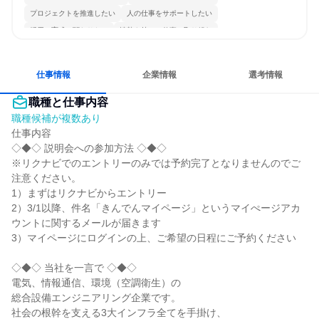
プロジェクトを推進したい
人の仕事をサポートしたい
採用・育成に関わりたい
情熱を持って仕事に取り組む
コミュニケーションが活発
チームワークを重視
長く同じ会社に居続けられる
多様な職種の人と関われる
仕事情報
企業情報
選考情報
職種と仕事内容
職種候補が複数あり
仕事内容

◇◆◇ 説明会への参加方法 ◇◆◇

※リクナビでのエントリーのみでは予約完了となりませんのでご
注意ください。

1）まずはリクナビからエントリー

2）3/1以降、件名「きんでんマイページ」というマイぺージアカ
ウントに関するメールが届きます

3）マイページにログインの上、ご希望の日程にご予約ください

◇◆◇ 当社を一言で ◇◆◇

電気、情報通信、環境（空調衛生）の

総合設備エンジニアリング企業です。

社会の根幹を支える3大インフラ全てを手掛け、
