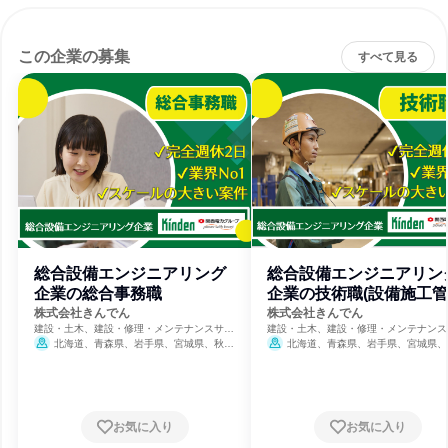
この企業の募集
すべて見る
総合設備エンジニアリング
総合設備エンジニアリン
企業の総合事務職
企業の技術職(設備施工管
理)
株式会社きんでん
株式会社きんでん
建設・土木、建設・修理・メンテナンスサー
建設・土木、建設・修理・メンテナンス
ビス、電力・ガス・水道・エネルギー
ビス、電力・ガス・水道・エネルギー
北海道、青森県、岩手県、宮城県、秋田
北海道、青森県、岩手県、宮城県、
県、山形県、福島県、茨城県、栃木県、群馬
県、山形県、福島県、茨城県、栃木県、
県、埼玉県、千葉県、東京都、神奈川県、新
県、埼玉県、千葉県、東京都、神奈川県
潟県、富山県、石川県、福井県、山梨県、長
潟県、富山県、石川県、福井県、山梨県
野県、岐阜県、静岡県、愛知県、三重県、滋
野県、岐阜県、静岡県、愛知県、三重県
賀県、京都府、大阪府、兵庫県、奈良県、和
賀県、京都府、大阪府、兵庫県、奈良県
お気に入り
お気に入り
歌山県、鳥取県、岡山県、広島県、山口県、
歌山県、鳥取県、岡山県、広島県、山口