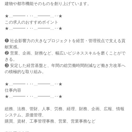
建物や都市機能そのものを創り上げています。

★…━━━・‥…━━━…‥★

この求人のおすすめポイント

★…━━━・‥…━━━…‥★

❶ 社会影響力の大きなプロジェクトを経営・管理視点で支える貢
献実感。

❷ 営業、企画、財務など、幅広いビジネススキルを磨くことがで
きる。

❸ 安定した経営基盤と、年間の総労働時間削減など働き方改革へ
の積極的な取り組み。

★…━━━・‥…━━━…‥★

仕事内容

★…━━━・‥…━━━…‥★

総務、法務、管財、人事、労務、経理、財務、企画、広報、情報
システム、原価管理、

購買、資材、工事管理事務、営業、営業事務など
