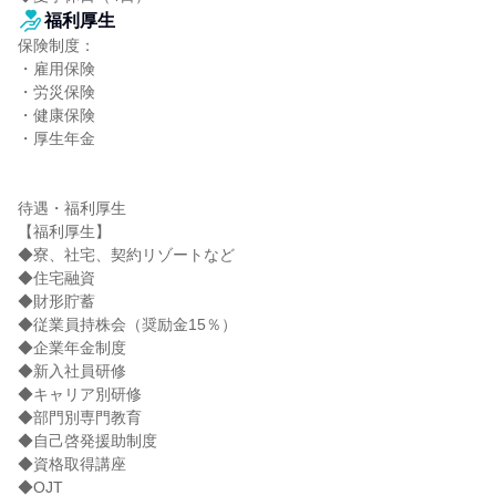
福利厚生
保険制度：

・雇用保険

・労災保険

・健康保険

・厚生年金

待遇・福利厚生

【福利厚生】

◆寮、社宅、契約リゾートなど

◆住宅融資

◆財形貯蓄

◆従業員持株会（奨励金15％）

◆企業年金制度

◆新入社員研修

◆キャリア別研修

◆部門別専門教育

◆自己啓発援助制度

◆資格取得講座

◆OJT
