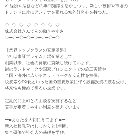
✔ 経済や法務などの専門知識を活かしつつ、新しい技術や市場の
トレンドに常にアンテナを張れる知的好奇心を持つ方。

◇─◇─◇─◇─◇─◇─◇─◇

株式会社きんでんの働きやすさ！

◇─◇─◇─◇─◇─◇─◇─◇

【業界トップクラスの安定基盤】

当社は東証プライム上場企業として、

創業以来、社会の発展に貢献し続けています。

街のランドマークや国家プロジェクトでの施工実績や

全国・海外に広がるネットワークが安定性を担保。

脱炭素やDX化といった国の重要政策に伴う設備投資の波を受け、

将来性も極めて明るい企業です。

定期的に上司との面談を実施するなど

若手が定着しやすい制度を整えています

ー■あなたを大切に育てます ■ー

新入社員教育はしっかりと1年間。

集合研修で社会人の基礎を学び、
