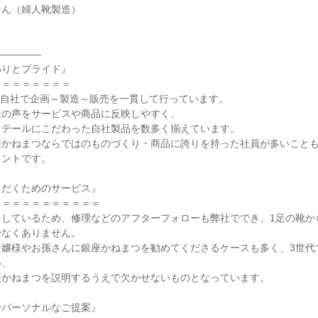
ん（婦人靴製造）

――――

りとプライド』

＝＝＝＝＝＝＝

、自社で企画～製造～販売を一貫して行っています。

の声をサービスや商品に反映しやすく、

テールにこだわった自社製品を数多く揃えています。

座かねまつならではのものづくり・商品に誇りを持った社員が多いこと
ントです。

だくためのサービス』

＝＝＝＝＝＝＝＝＝＝

をしているため、修理などのアフターフォローも弊社ででき、1足の靴か
なくありません。

お嬢様やお孫さんに銀座かねまつを勧めてくださるケースも多く、3世代
、

かねまつを説明するうえで欠かせないものとなっています。

パーソナルなご提案』
