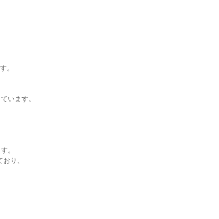
す。

ています。

す。

おり、
