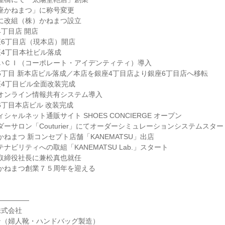
「銀座かねまつ」に称号変更

法人に改組（株）かねまつ設立

4丁目店 開店

銀座6丁目店（現本店）開店

銀座4丁目本社ビル落成

新しいＣＩ（コーポレート・アイデンティティ）導入

銀座6丁目 新本店ビル落成／本店を銀座4丁目店より銀座6丁目店へ移転

銀座4丁目ビル全面改装完成

全社オンライン情報共有システム導入

座6丁目本店ビル 改装完成

フィシャルネット通販サイト SHOES CONCIERGE オープン

オーダーサロン「Couturier」にてオーダーシミュレーションシステムスタート
座かねまつ 新コンセプト店舗「KANEMATSU」出店

ステナビリティへの取組「KANEMATSU Lab.」スタート

代表取締役社長に兼松真也就任

銀座かねまつ創業７５周年を迎える

――――

式会社

（婦人靴・ハンドバッグ製造）
