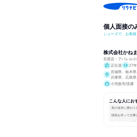
個人面接のみ
シューズで、お客様
株式会社かね
百貨店・アパレル小
正社員
27
宮城県、栃木県
兵庫県、広島県
小売販売/流通
こんな人にお
美の追求に携わり
情熱を持って仕事
人とたくさん会話