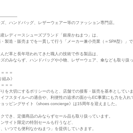
――――

ズ、ハンドバッグ、レザーウェアー等のファッション専門店。

産レディースシューズブランド「銀座かねまつ」は、

・製造・販売までを一貫して行う「メーカー兼小売業（＝SPA型）」で
んだ革と長年培われてきた職人の技術で作る製品は、

ズのみならず、ハンドバッグや小物、レザーウェア、傘なども取り扱っ
＝＝＝

り組み》

＝＝＝

りを大切にするポリシーのもと、店舗での接客・販売を基本としていま
イフスタイルへの適合や、利便性の追求の面からEC事業にも力を入れて
ッピングサイト《shoes concierge》は15周年を迎えました。

クでき、定価商品のみならずセール品も取り扱っています。

ンサイト限定の特別セールも行うなど、

、いつでも便利なかねまつ」を提供していきます。
