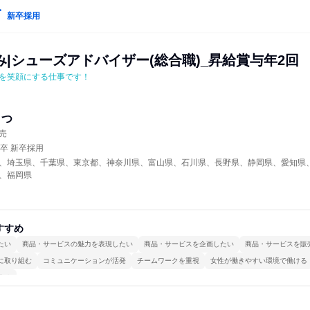
新卒採用
|シューズアドバイザー(総合職)_昇給賞与年2回
を笑顔にする仕事です！
まつ
売
年卒 新卒採用
、埼玉県、千葉県、東京都、神奈川県、富山県、石川県、長野県、静岡県、愛知県
、福岡県
すすめ
たい
商品・サービスの魅力を表現したい
商品・サービスを企画したい
商品・サービスを販
に取り組む
コミュニケーションが活発
チームワークを重視
女性が働きやすい環境で働ける
する