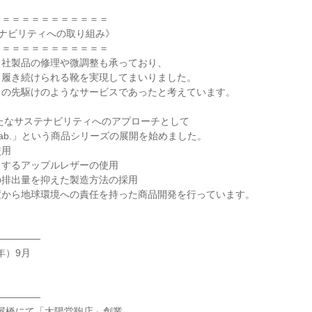
＝＝＝＝＝＝＝＝＝＝＝

テナビリティへの取り組み》

＝＝＝＝＝＝＝＝＝＝＝

社製品の修理や微調整も承っており、

履き続けられる靴を実現してまいりました。

の先駆けのようなサービスであったと考えています。

新たなサステナビリティへのアプローチとして

ULab.」という商品シリーズの展開を始めました。

用

するアップルレザーの使用

排出量を抑えた製造方法の採用

から地球環境への責任を持った商品開発を行っています。

――――

年）9月

――――

数寄屋橋にて「太陽堂鞄店」創業
