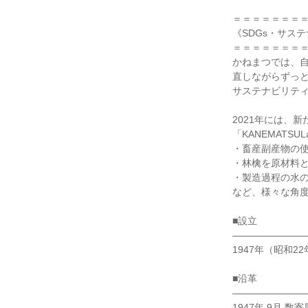
＝＝＝＝＝＝＝＝
《SDGs・サス
＝＝＝＝＝＝＝＝
かねまつでは、自
直しながらずっと
サステナビリティ
2021年には、
「KANEMATS
・畜産副産物の使
・林檎を原材料と
・製造過程の水の
など、様々な角度
■設立

――――――――
1947年（昭和22
■沿革

――――――――
1947年 9月 