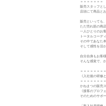
＝＝＝＝＝＝＝

販売スタッフとし
店頭にて商品とお
販売といっても、
ただ売れ筋の商品
一人ひとりのお客
トータルコーディ
その中であなた本
そして感性を活か
自分自身もお客様
そんな感覚で、か
＝＝＝＝＝＝＝＝
《入社後の研修とO
＝＝＝＝＝＝＝＝
かねまつの販売ス
《接客のプロフェ
そのためのサポー
「新入社員研修」