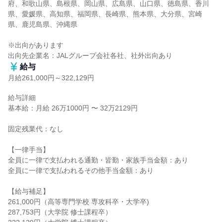
府、和歌山県、島根県、岡山県、広島県、山口県、徳島県、香川
県、愛媛県、高知県、福岡県、長崎県、熊本県、大分県、宮崎
県、鹿児島県、沖縄県

※出向があります

出向先企業名：JALグループ会社各社、社外出向あり
給与
月給261,000円～322,129円
給与詳細

基本給：月給 26万1000円 〜 32万2129円

固定残業代：なし

【一律手当】

全員に一律で支払われる通勤・皆勤・家族手当金額：あり

全員に一律で支払われるその他手当金額：あり

【給与補足】

261,000円（高等専門学校 専攻科卒・大学卒)

287,753円（大学院 修士課程卒）
