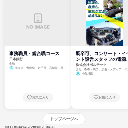
事務職員・総合職コース
既卒可、コンサート・イ
ント設営スタッフの電源
日本銀行
金融
門
株式会社ボルテック
北海道、青森県、岩手県、宮城県、秋田
文化・教養・娯楽、広告・メディア・マ
県、山形県、福島県、茨城県、群馬県、埼玉
ミ、電力・ガス・水道・エネルギー
神奈川県
県、東京都、神奈川県、新潟県、富山県、石
川県、福井県、山梨県、長野県、静岡県、愛
知県、京都府、大阪府、兵庫県、鳥取県、島
根県、岡山県、広島県、山口県、徳島県、香
川県、愛媛県、高知県、福岡県、佐賀県、長
お気に入り
お気に入り
崎県、熊本県、大分県、宮崎県、鹿児島県、
沖縄県
トップページへ