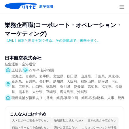
新卒採用
業務企画職(コーポレート・オペレーション・
マーケティング)
【JAL】日本と世界を繋ぐ使命。その最前線で、未来を描く。
日本航空株式会社
航空運輸・空港運営
正社員
27年卒 新卒採用
北海道、青森県、岩手県、宮城県、秋田県、山形県、千葉県、東京都、
新潟県、石川県、長野県、愛知県、大阪府、和歌山県、島根県、岡山
県、広島県、山口県、徳島県、香川県、愛媛県、高知県、福岡県、長崎
県、熊本県、大分県、宮崎県、鹿児島県、沖縄県
職種候補が複数あり（営業、経営/事業企画、経理/税務/財務、人事、総務、
こんな人におすすめ
人・世の中の安全を守りたい
地域貢献に携わりたい
日本の良さを広めたい
商品・サービスを企画したい
海外と交流したい
コミュニケーションが活発