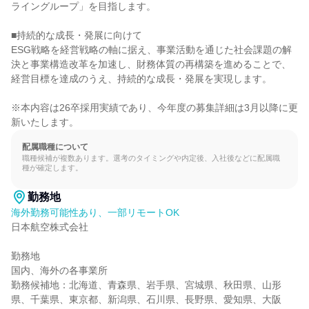
ライングループ」を目指します。

■持続的な成長・発展に向けて

ESG戦略を経営戦略の軸に据え、事業活動を通じた社会課題の解
決と事業構造改革を加速し、財務体質の再構築を進めることで、
経営目標を達成のうえ、持続的な成長・発展を実現します。

※本内容は26卒採用実績であり、今年度の募集詳細は3月以降に更
新いたします。
配属職種について
職種候補が複数あります。選考のタイミングや内定後、入社後などに配属職
種が確定します。
勤務地
海外勤務可能性あり、一部リモートOK
日本航空株式会社

勤務地

国内、海外の各事業所

勤務候補地：北海道、青森県、岩手県、宮城県、秋田県、山形
県、千葉県、東京都、新潟県、石川県、長野県、愛知県、大阪