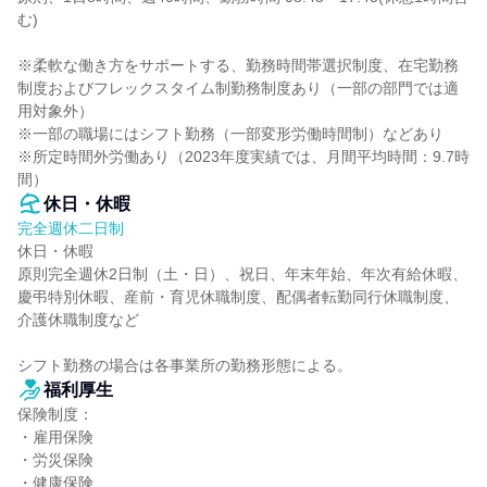
む)

※柔軟な働き方をサポートする、勤務時間帯選択制度、在宅勤務
制度およびフレックスタイム制勤務制度あり（一部の部門では適
用対象外）

※一部の職場にはシフト勤務（一部変形労働時間制）などあり

※所定時間外労働あり（2023年度実績では、月間平均時間：9.7時
間）
休日・休暇
完全週休二日制
休日・休暇

原則完全週休2日制（土・日）、祝日、年末年始、年次有給休暇、
慶弔特別休暇、産前・育児休職制度、配偶者転勤同行休職制度、
介護休職制度など

シフト勤務の場合は各事業所の勤務形態による。
福利厚生
保険制度：

・雇用保険

・労災保険

・健康保険
