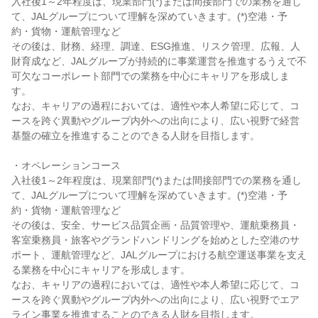
入社後1～2年程度は、現業部門(*)または間接部門での業務を通し
て、JALグループについて理解を深めていきます。(*)空港・予
約・貨物・運航管理など

その後は、財務、経理、調達、ESG推進、リスク管理、広報、人
財育成など、JALグループが持続的に事業運営を推進するうえで不
可欠なコーポレート部門での業務を中心にキャリアを形成しま
す。

なお、キャリアの過程においては、適性や本人希望に応じて、コ
ースを跨ぐ異動やグループ内外への出向により、広い視野で経営
基盤の確立を推進することのできる人財を目指します。

・オペレーションコース

入社後1～2年程度は、現業部門(*)または間接部門での業務を通し
て、JALグループについて理解を深めていきます。(*)空港・予
約・貨物・運航管理など

その後は、安全、サービス品質企画・品質管理や、運航乗務員・
客室乗務員・旅客やグランドハンドリングを始めとした空港のサ
ポート、運航管理など、JALグループにおける航空運送事業を支え
る業務を中心にキャリアを形成します。

なお、キャリアの過程においては、適性や本人希望に応じて、コ
ースを跨ぐ異動やグループ内外への出向により、広い視野でエア
ライン事業を推進することのできる人財を目指します。
