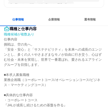
常に新しいものに挑戦
女性が働きやすい環境で働ける
多様な職種の人と関われる
若手が裁量を持てる環境
仕事情報
企業情報
選考情報
職種と仕事内容
職種候補が複数あり
仕事内容

挑戦は、空の先へ。

「安全・安心」と「サステナビリティ」を未来への成長のエンジ
ンとし、多くの人々やさまざまなモノが自由に行き交う、心はず
む社会・未来を実現し、世界で一番選ばれ、愛されるエアライン
グループを目指します。

■本求人募集職種

業務企画職（コーポレートコース/オペレーションコース/ビジネ
ス・マーケティングコース）

■具体的な仕事内容

・コーポレートコース

『JALが成長し続けるための基盤を作る』
