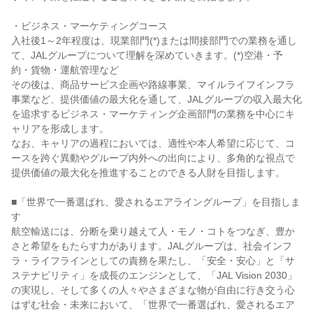
・ビジネス・マーケティングコース

入社後1～2年程度は、現業部門(*)または間接部門での業務を通し
て、JALグループについて理解を深めていきます。(*)空港・予
約・貨物・運航管理など

その後は、商品サービス企画や路線事業、マイルライフインフラ
事業など、提供価値の最大化を通して、JALグループの収入最大化
を追求するビジネス・マーケティング企画部門の業務を中心にキ
ャリアを形成します。

なお、キャリアの過程においては、適性や本人希望に応じて、コ
ースを跨ぐ異動やグループ内外への出向により、多角的な視点で
提供価値の最大化を推進することのできる人財を目指します。

■「世界で一番選ばれ、愛されるエアライングループ」を目指しま
す

航空輸送には、分断を乗り越えて人・モノ・コトをつなぎ、豊か
さと希望をもたらす力があります。JALグループは、社会インフ
ラ・ライフラインとしての責務を果たし、「安全・安心」と「サ
ステナビリティ」を成長のエンジンとして、「JAL Vision 2030」
の実現し、そして多くの人々やさまざまな物が自由に行き交う心
はずむ社会・未来において、「世界で一番選ばれ、愛されるエア