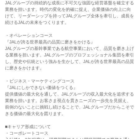
JALグループの持続的な成長に不可欠な強固な経営基盤を確立する
業務を担います。時代の変化を的確に捉え、企業価値の向上に向
けて、リーダーシップを持ってJALグループ全体を牽引し、成長を
続けるJALの未来をつくります。

・オペレーションコース

『JALが誇る世界最高の品質に磨きをかける』

JALグループの基幹事業である航空事業において、品質を磨き上げ
る業務を担います。JALグループのプロフェッショナル集団を牽引
し、歴史や伝統という強みを生かして、JALが誇る世界最高の品質
に磨きをかけます。

・ビジネス・マーケティングコース

『JALにしかできない価値をつくる』

提供価値の最大化を通して、JALグループの収入最大化を追求する
業務を担います。お客さま視点を貫きニーズの一歩先を見据え、
前例のないことに挑戦し続けることで、JALグループだからこそで
きる価値の最大化を図ります。

■キャリア形成について

・コーポレートコース
