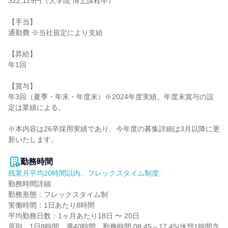
322,129円（大学院 博士課程卒）

【手当】

通勤費 ※当社規定により支給

【昇給】

年1回

【賞与】

年3回（夏季・年末・年度末）※2024年度実績。年度末賞与の設
定は業績による。

※本内容は26卒採用実績であり、今年度の募集詳細は3月以降に更
新いたします。

勤務時間
残業月平均20時間以内、フレックスタイム制度
勤務時間詳細

勤務形態：フレックスタイム制

実働時間：1日あたり8時間

平均勤務日数：1ヶ月あたり18日 〜 20日

原則、1日8時間、週40時間、勤務時間 08:45～17:45(休憩1時間含