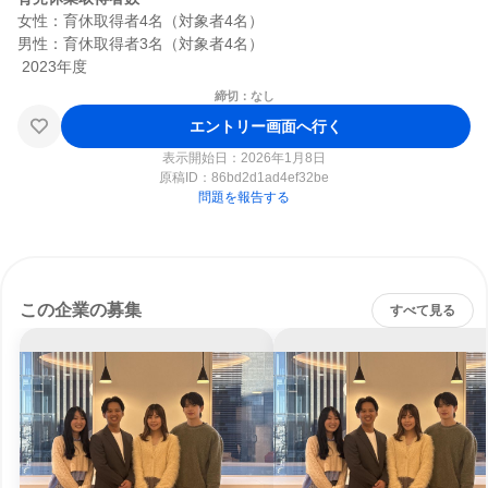
女性：育休取得者4名（対象者4名）

男性：育休取得者3名（対象者4名）

締切：なし
エントリー画面へ行く
表示開始日：2026年1月8日
原稿ID：
86bd2d1ad4ef32be
問題を報告する
この企業の募集
すべて見る