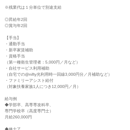
※残業代は１分単位で別途支給

◎昇給年2回

◎賞与年2回

【手当】

・通勤手当

・新卒家賃補助

・資格手当

（第一種衛生管理者：5,000円／月など）

・自社サービス利用補助

（自宅での@nifty光利用時一回線3,000円分／月補助など）

・ファミリーアシスト給付

（対象扶養家族1人につき12,000円／月）

給与例

◆学部卒、高専専攻科卒、

専門学校卒（高度専門士）

月給260,000円

◆修士了
