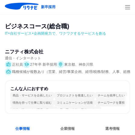
新卒採用
ビジネスコース(総合職)
IT×自社サービス×企画開発力で、ワクワクするサービスを創る
ニフティ株式会社
通信・インターネット
正社員
27年卒 新卒採用
東京都、神奈川県
職種候補が複数あり（営業、経営/事業企画、経理/税務/財務、人事、総務、
こんな人におすすめ
商品・サービスを企画したい
プロジェクトを推進したい
チームを統率したい
情熱を持って仕事に取り組む
コミュニケーションが活発
チームワークを重視
女性が働きやすい環境で働ける
長く同じ会社に居続けられる
明確な目標を追いかける
若手が裁量を持てる環境
仕事情報
企業情報
選考情報