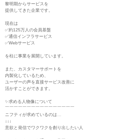
黎明期からサービスを

提供してきた企業です。

現在は

✅約125万人の会員基盤

✅通信インフラサービス

✅Webサービス

を柱に事業を展開しています。

また、カスタマーサポートを

内製化しているため、

ユーザーの声を直接サービス改善に

活かすことができます。

✨求める人物像について

￣￣￣￣￣￣￣￣￣￣￣￣￣￣￣￣

ニフティが求めているのは…

↓↓↓

意欲と発信でワクワクを創り出したい人
