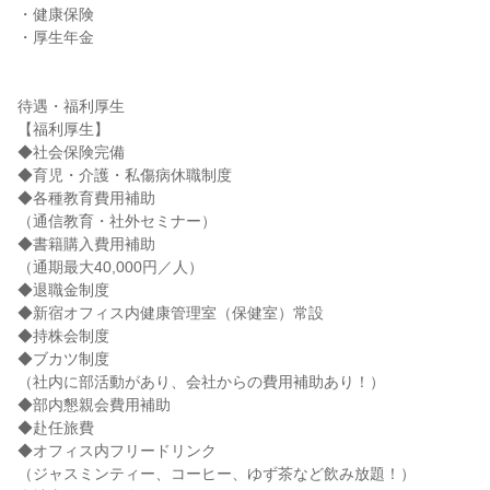
・健康保険

・厚生年金

待遇・福利厚生

【福利厚生】

◆社会保険完備

◆育児・介護・私傷病休職制度

◆各種教育費用補助

（通信教育・社外セミナー）

◆書籍購入費用補助

（通期最大40,000円／人）

◆退職金制度

◆新宿オフィス内健康管理室（保健室）常設

◆持株会制度

◆ブカツ制度

（社内に部活動があり、会社からの費用補助あり！）

◆部内懇親会費用補助

◆赴任旅費

◆オフィス内フリードリンク

（ジャスミンティー、コーヒー、ゆず茶など飲み放題！）
