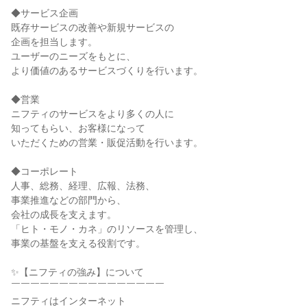
◆サービス企画

既存サービスの改善や新規サービスの

企画を担当します。

ユーザーのニーズをもとに、

より価値のあるサービスづくりを行います。

◆営業

ニフティのサービスをより多くの人に

知ってもらい、お客様になって

いただくための営業・販促活動を行います。

◆コーポレート

人事、総務、経理、広報、法務、

事業推進などの部門から、

会社の成長を支えます。

「ヒト・モノ・カネ」のリソースを管理し、

事業の基盤を支える役割です。

✨【ニフティの強み】について

￣￣￣￣￣￣￣￣￣￣￣￣￣￣￣￣

ニフティはインターネット
