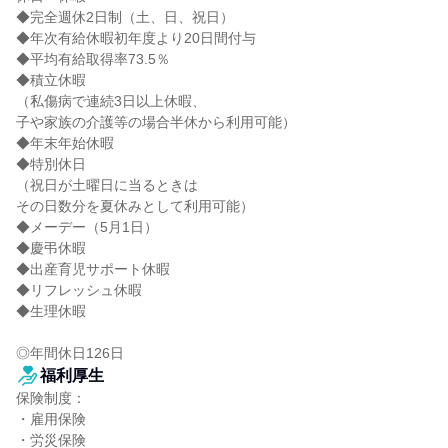
◆完全週休2日制（土、日、祝日）

◆年次有給休暇初年度より20日間付与

◆平均有給取得率73.5％

◆積立休暇

（私傷病で連続3日以上休暇、

子や家族の介護等の場合半休から利用可能）

◆年末年始休暇

◆特別休日

（祝日が土曜日に当るときは

その日数分を夏休みとして利用可能）

◆メーデー（5月1日）

◆慶弔休暇

◆出産育児サポート休暇

◆リフレッシュ休暇

◆生理休暇

◎年間休日126日
福利厚生
保険制度：

・雇用保険

・労災保険
