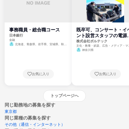
事務職員・総合職コース
既卒可、コンサート・イ
ント設営スタッフの電源
日本銀行
金融
門
株式会社ボルテック
北海道、青森県、岩手県、宮城県、秋田
文化・教養・娯楽、広告・メディア・マ
県、山形県、福島県、茨城県、群馬県、埼玉
ミ、電力・ガス・水道・エネルギー
神奈川県
県、東京都、神奈川県、新潟県、富山県、石
川県、福井県、山梨県、長野県、静岡県、愛
知県、京都府、大阪府、兵庫県、鳥取県、島
根県、岡山県、広島県、山口県、徳島県、香
川県、愛媛県、高知県、福岡県、佐賀県、長
お気に入り
お気に入り
崎県、熊本県、大分県、宮崎県、鹿児島県、
沖縄県
トップページへ
同じ勤務地の募集を探す
東京都
同じ業種の募集を探す
その他（通信・インターネット）