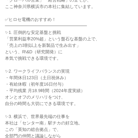
「グローバル営業」「経営戦略」の全てが、

ここ神奈川県横浜市の本社に集結しています。

✅ヒロセ電機のおすすめ！

━━━━━━━━━━━━━━━━━━━

✨1. 圧倒的な安定基盤と挑戦

「営業利益率20%超」という盤石な基盤の上で、

「売上の3割以上を新製品で生み出す」

という、R\&D（研究開発）に

本気で挑戦できる環境です。

✨2. ワークライフバランスの実現

・年間休日123日（土日祝休み）

・有給休暇（初年度16日付与）

・平均残業 月18.9時間（2024年度実績）

オンとオフのメリハリをつけ、

自分の時間も大切にできる環境です。

✨3. 横浜で、世界最先端の仕事を

本社は「センター南」駅チカの好立地。

この「英知の総合拠点」で、

全部門の仲間と議論しながら
