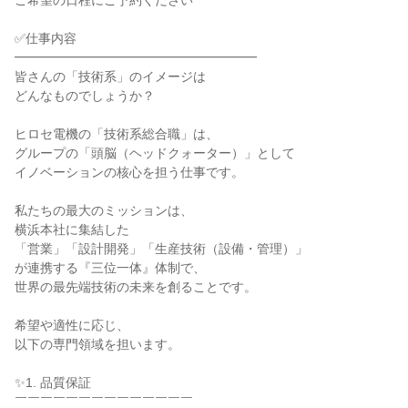
ご希望の日程にご予約ください

✅仕事内容

━━━━━━━━━━━━━━━━━━━

皆さんの「技術系」のイメージは

どんなものでしょうか？

ヒロセ電機の「技術系総合職」は、

グループの「頭脳（ヘッドクォーター）」として

イノベーションの核心を担う仕事です。

私たちの最大のミッションは、

横浜本社に集結した

「営業」「設計開発」「生産技術（設備・管理）」

が連携する『三位一体』体制で、

世界の最先端技術の未来を創ることです。

希望や適性に応じ、

以下の専門領域を担います。

✨1. 品質保証

￣￣￣￣￣￣￣￣￣￣￣￣￣￣
