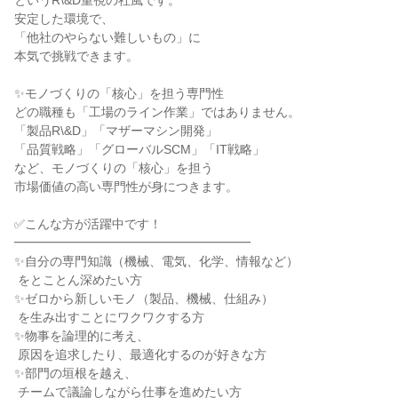
というR\&D重視の社風です。

安定した環境で、

「他社のやらない難しいもの」に

本気で挑戦できます。

✨モノづくりの「核心」を担う専門性

どの職種も「工場のライン作業」ではありません。

「製品R\&D」「マザーマシン開発」

「品質戦略」「グローバルSCM」「IT戦略」

など、モノづくりの「核心」を担う

市場価値の高い専門性が身につきます。

✅こんな方が活躍中です！

━━━━━━━━━━━━━━━━━━━

✨自分の専門知識（機械、電気、化学、情報など）

 をとことん深めたい方

✨ゼロから新しいモノ（製品、機械、仕組み）

 を生み出すことにワクワクする方

✨物事を論理的に考え、

 原因を追求したり、最適化するのが好きな方

✨部門の垣根を越え、

 チームで議論しながら仕事を進めたい方
