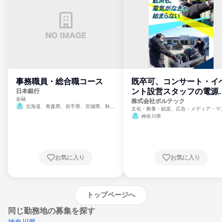
事務職員・総合職コース
既卒可、コンサート・イ
ント設営スタッフの電源
日本銀行
金融
門
株式会社ボルテック
北海道、青森県、岩手県、宮城県、秋田
文化・教養・娯楽、広告・メディア・マ
県、山形県、福島県、茨城県、群馬県、埼玉
ミ、電力・ガス・水道・エネルギー
神奈川県
県、東京都、神奈川県、新潟県、富山県、石
川県、福井県、山梨県、長野県、静岡県、愛
知県、京都府、大阪府、兵庫県、鳥取県、島
根県、岡山県、広島県、山口県、徳島県、香
川県、愛媛県、高知県、福岡県、佐賀県、長
お気に入り
お気に入り
崎県、熊本県、大分県、宮崎県、鹿児島県、
沖縄県
トップページへ
同じ勤務地の募集を探す
神奈川県