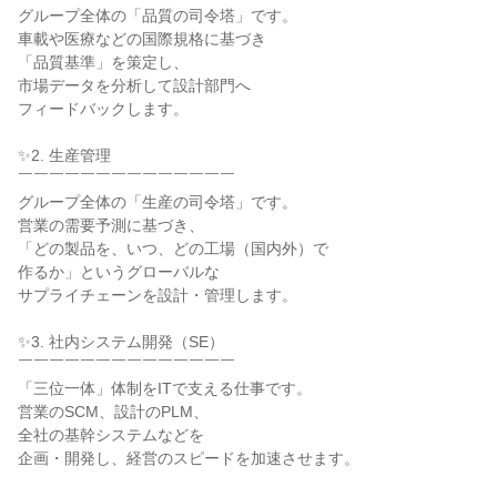
グループ全体の「品質の司令塔」です。

車載や医療などの国際規格に基づき

「品質基準」を策定し、

市場データを分析して設計部門へ

フィードバックします。

✨2. 生産管理

￣￣￣￣￣￣￣￣￣￣￣￣￣￣

グループ全体の「生産の司令塔」です。

営業の需要予測に基づき、

「どの製品を、いつ、どの工場（国内外）で

作るか」というグローバルな

サプライチェーンを設計・管理します。

✨3. 社内システム開発（SE）

￣￣￣￣￣￣￣￣￣￣￣￣￣￣

「三位一体」体制をITで支える仕事です。

営業のSCM、設計のPLM、

全社の基幹システムなどを

企画・開発し、経営のスピードを加速させます。
