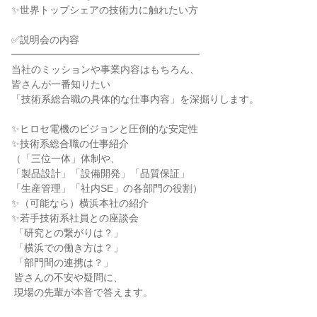
✨世界トップシェアの技術力に触れたい方

✅説明会の内容

━━━━━━━━━━━━━━━━━━━

当社のミッションや事業内容はもちろん、

皆さんが一番知りたい

「技術系総合職の具体的な仕事内容」を深掘りします。

✨ヒロセ電機のビジョンと圧倒的な安定性

✨技術系総合職の仕事紹介

（「三位一体」体制や、

「製品設計」「設備開発」「品質保証」

「生産管理」「社内SE」の各部門の役割）

✨（可能なら）横浜本社の紹介

✨若手技術系社員との座談会

 「研究との繋がりは？」

 「横浜での働き方は？」

 「部門間の連携は？」

 皆さんの不安や疑問に、

 現場の先輩が本音で答えます。
