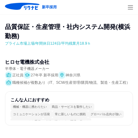
新卒採用
品質保証・生産管理・社内システム開発(横浜
勤務)
プライム市場上場/年間休日124日/平均残業月18.9ｈ
ヒロセ電機株式会社
半導体・電子機器メーカー
正社員
27年卒 新卒採用
神奈川県
職種候補が複数あり（IT、SCM/生産管理/購買/物流、製造・生産工程）
こんな人におすすめ
機械・機器に携わりたい
商品・サービスを製作したい
コミュニケーションが活発
常に新しいものに挑戦
グローバル志向が強い
チームワークを重視
女性が働きやすい環境で働ける
長く同じ会社に居続けられる
若手が裁量を持てる環境
人とたくさん会話する