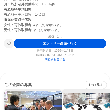
有給取得平均日数
育児休業取得者数
女性：育休取得者24名（対象者24名）

締切：なし
エントリー画面へ行く
表示開始日：2026年1月8日
原稿ID：
860668d6b3719244
問題を報告する
この企業の募集
すべて見る