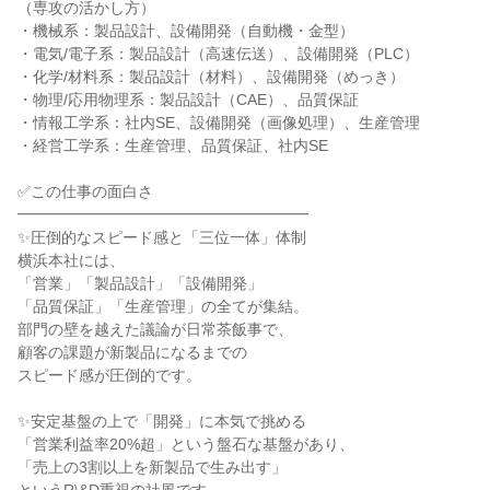
（専攻の活かし方）

・機械系：製品設計、設備開発（自動機・金型）

・電気/電子系：製品設計（高速伝送）、設備開発（PLC）

・化学/材料系：製品設計（材料）、設備開発（めっき）

・物理/応用物理系：製品設計（CAE）、品質保証

・情報工学系：社内SE、設備開発（画像処理）、生産管理

・経営工学系：生産管理、品質保証、社内SE

✅この仕事の面白さ

━━━━━━━━━━━━━━━━━━━

✨圧倒的なスピード感と「三位一体」体制

横浜本社には、

「営業」「製品設計」「設備開発」

「品質保証」「生産管理」の全てが集結。

部門の壁を越えた議論が日常茶飯事で、

顧客の課題が新製品になるまでの

スピード感が圧倒的です。

✨安定基盤の上で「開発」に本気で挑める

「営業利益率20%超」という盤石な基盤があり、

「売上の3割以上を新製品で生み出す」
