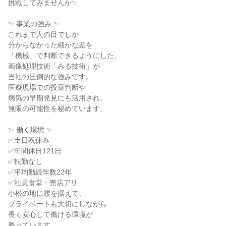
挑戦してみませんか✨

✨ 事業の強み ✨

これまで人の目でしか

分からなかった細かな差を

「機械」で判断できるようにした、

画像処理技術「みる技術」が

当社の圧倒的な強みです。

医療現場での投薬判断や

病気の早期発見にも活用され、

無限の可能性を秘めています。

✨ 働く環境 ✨

✅土日祝休み

✅年間休日121日

✅転勤なし

✅平均勤続年数22年

✅社員食堂・売店アリ

小松の地に腰を据えて、

プライベートも大切にしながら

長く安心して働ける環境が

整っています。
