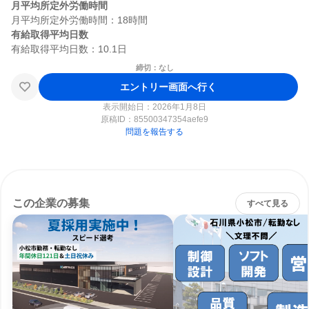
月平均所定外労働時間
有給取得平均日数
締切：なし
エントリー画面へ行く
表示開始日：2026年1月8日
原稿ID：
85500347354aefe9
問題を報告する
この企業の募集
すべて見る