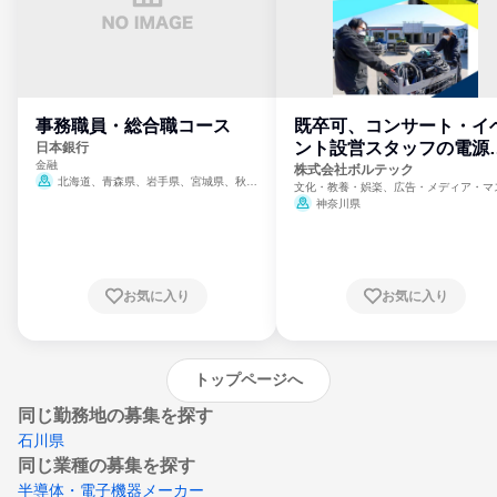
事務職員・総合職コース
既卒可、コンサート・イ
ント設営スタッフの電源
日本銀行
金融
門
株式会社ボルテック
北海道、青森県、岩手県、宮城県、秋田
文化・教養・娯楽、広告・メディア・マ
県、山形県、福島県、茨城県、群馬県、埼玉
ミ、電力・ガス・水道・エネルギー
神奈川県
県、東京都、神奈川県、新潟県、富山県、石
川県、福井県、山梨県、長野県、静岡県、愛
知県、京都府、大阪府、兵庫県、鳥取県、島
根県、岡山県、広島県、山口県、徳島県、香
川県、愛媛県、高知県、福岡県、佐賀県、長
お気に入り
お気に入り
崎県、熊本県、大分県、宮崎県、鹿児島県、
沖縄県
トップページへ
同じ勤務地の募集を探す
石川県
同じ業種の募集を探す
半導体・電子機器メーカー