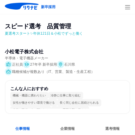
新卒採用
スピード選考　品質管理
夏選考スタート✨年休121日＆小松でずっと働く
小松電子株式会社
半導体・電子機器メーカー
正社員
27年卒 新卒採用
石川県
職種候補が複数あり（IT、営業、製造・生産工程）
こんな人におすすめ
機械・機器に携わりたい
冷静に仕事に取り組む
女性が働きやすい環境で働ける
長く同じ会社に居続けられる
多様な職種の人と関われる
一つの専門分野を極める
仕事情報
企業情報
選考情報