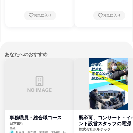
お気に入り
お気に入り
あなたへのおすすめ
事務職員・総合職コース
既卒可、コンサート・イ
ント設営スタッフの電源
日本銀行
金融
門
株式会社ボルテック
北海道、青森県、岩手県、宮城県、秋田