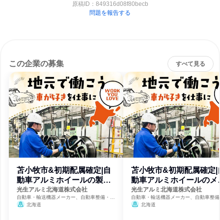
原稿ID：
849316d08f80becb
問題を報告する
この企業の募集
すべて見る
苫小牧市&初期配属確定|自
苫小牧市&初期配属確定|
動車アルミホイールの製造
動車アルミホイールのメ
職
テナンス職
光生アルミ北海道株式会社
光生アルミ北海道株式会社
自動車・輸送機器メーカー、自動車整備・修
自動車・輸送機器メーカー、自動車整備
理、建設・修理・メンテナンスサービス
理、建設・修理・メンテナンスサービス
北海道
北海道