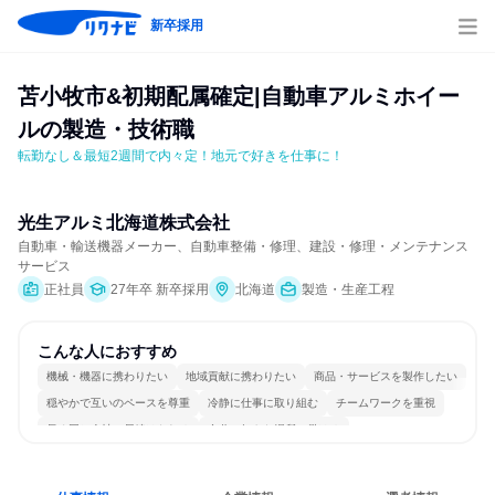
新卒採用
苫小牧市&初期配属確定|自動車アルミホイー
ルの製造・技術職
転勤なし＆最短2週間で内々定！地元で好きを仕事に！
光生アルミ北海道株式会社
自動車・輸送機器メーカー、自動車整備・修理、建設・修理・メンテナンス
サービス
正社員
27年卒 新卒採用
北海道
製造・生産工程
こんな人におすすめ
機械・機器に携わりたい
地域貢献に携わりたい
商品・サービスを製作したい
穏やかで互いのペースを尊重
冷静に仕事に取り組む
チームワークを重視
長く同じ会社に居続けられる
自分の好きな場所で働ける
若手が裁量を持てる環境
目標に追われず働ける