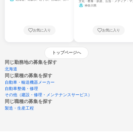
文化・教養・娯楽、広告・メディア・マ
県、山形県、福島県、茨城県、群馬県、埼玉
ミ、電力・ガス・水道・エネルギー
神奈川県
県、東京都、神奈川県、新潟県、富山県、石
川県、福井県、山梨県、長野県、静岡県、愛
知県、京都府、大阪府、兵庫県、鳥取県、島
根県、岡山県、広島県、山口県、徳島県、香
川県、愛媛県、高知県、福岡県、佐賀県、長
お気に入り
お気に入り
崎県、熊本県、大分県、宮崎県、鹿児島県、
沖縄県
トップページへ
同じ勤務地の募集を探す
北海道
同じ業種の募集を探す
自動車・輸送機器メーカー
自動車整備・修理
その他（建設・修理・メンテナンスサービス）
同じ職種の募集を探す
製造・生産工程