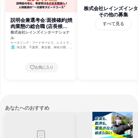
株式会社レインズインタ
その他の募集
ナショナル
説明会兼選考会:面接確約|焼
すべて見る
肉業態の総合職 (店長候
補)RI
株式会社レインズインターナショナ
ル
ケータリング・フードサービス、レストラ
ン・カフェ、飲食
埼玉県、千葉県、東京都、神奈川県、静
岡県、京都府、大阪府、兵庫県
8月31
日締切
お気に入り
あなたへのおすすめ