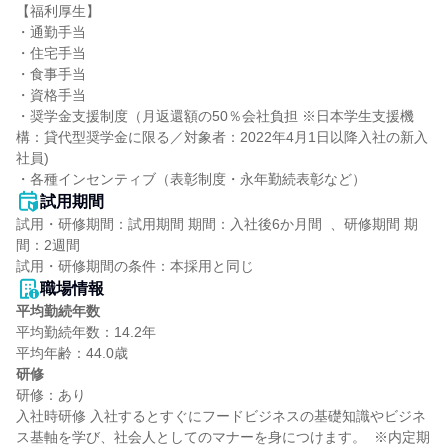
【福利厚生】

・通勤手当

・住宅手当

・食事手当

・資格手当

・奨学金支援制度（月返還額の50％会社負担 ※日本学生支援機
構：貸代型奨学金に限る／対象者：2022年4月1日以降入社の新入
社員)

・各種インセンティブ（表彰制度・永年勤続表彰など）
試用期間
試用・研修期間：試用期間 期間：入社後6か月間  、研修期間 期
間：2週間

職場情報
平均勤続年数
平均勤続年数：14.2年

研修
研修：あり

入社時研修 入社するとすぐにフードビジネスの基礎知識やビジネ
ス基軸を学び、社会人としてのマナーを身につけます。  ※内定期