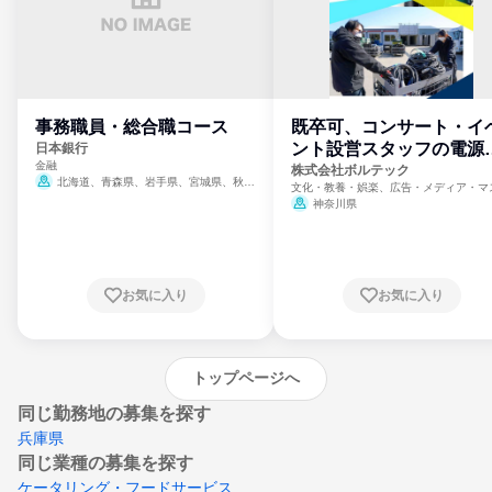
事務職員・総合職コース
既卒可、コンサート・イ
ント設営スタッフの電源
日本銀行
金融
門
株式会社ボルテック
北海道、青森県、岩手県、宮城県、秋田
文化・教養・娯楽、広告・メディア・マ
県、山形県、福島県、茨城県、群馬県、埼玉
ミ、電力・ガス・水道・エネルギー
神奈川県
県、東京都、神奈川県、新潟県、富山県、石
川県、福井県、山梨県、長野県、静岡県、愛
知県、京都府、大阪府、兵庫県、鳥取県、島
根県、岡山県、広島県、山口県、徳島県、香
川県、愛媛県、高知県、福岡県、佐賀県、長
お気に入り
お気に入り
崎県、熊本県、大分県、宮崎県、鹿児島県、
沖縄県
トップページへ
同じ勤務地の募集を探す
兵庫県
同じ業種の募集を探す
ケータリング・フードサービス