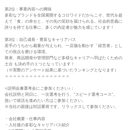
第2位：事業内容への興味

多彩なブランドを全国展開するコロワイドだからこそ、世代を超
えて「食」の幸せと、その先の笑顔を届けられる。社会的意義に
誇りを持てる仕事に、多くの内定者が魅力を感じています！

第3位：自己成長・豊富なキャリアパス

若手のうちから裁量が与えられ、一店舗を動かす「経営者」とし
ての視点を磨ける環境。

将来、商品開発や管理部門など多様なキャリアへ羽ばたくための
土台 も決め手の１つとなっています！

（※実際のアンケート結果に基づいたランキングとなります）

＝＝＝＝＝＝＝＝＝＝＝＝＝＝＝＝

⭐説明会兼選考会にご参加ください♪：

会社説明と同日に、一次選考を行う、”スピード選考コース”。

急いで就活を進めたい方はご参加ください。

※当社の面接は対話重視です。リラックスして参加ください。

・会社概要・仕事内容

・入社後の多彩なキャリアパス紹介
