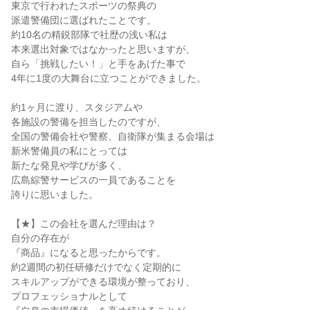
東京で行われたスポーツの祭典の

派遣警備団に選ばれたことです。

約10名の精鋭部隊で社歴の浅い私は

本来選出対象ではなかったと思いますが、

自ら「挑戦したい！」と手をあげた事で

4年に1度の大舞台に立つことができました。

約1ヶ月に渡り、スタジアムや

各施設の警備を担当したのですが、

全国の警備会社や警察、自衛隊が集まる会場は

新米警備員の私にとっては

新たな発見や学びが多く、

広島綜警サービスの一員であることを

誇りに思いました。

【★】この会社を選んだ理由は？

自分の存在が

『商品』になると思ったからです。

約2週間の初任研修だけでなく定期的に

スキルアップができる環境が整っており、

プロフェッショナルとして
