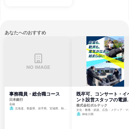
あなたへのおすすめ
事務職員・総合職コース
既卒可、コンサート・イ
ント設営スタッフの電源
日本銀行
金融
門
株式会社ボルテック
北海道、青森県、岩手県、宮城県、秋田
文化・教養・娯楽、広告・メディア・マ
県、山形県、福島県、茨城県、群馬県、埼玉
ミ、電力・ガス・水道・エネルギー
神奈川県
県、東京都、神奈川県、新潟県、富山県、石
川県、福井県、山梨県、長野県、静岡県、愛
知県、京都府、大阪府、兵庫県、鳥取県、島