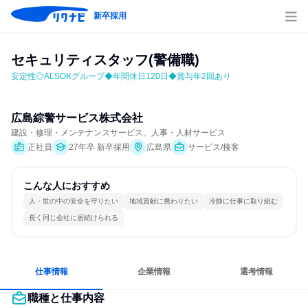
新卒採用
セキュリティスタッフ(警備職)
安定性◎ALSOKグループ◆年間休日120日◆賞与年2回あり
広島綜警サービス株式会社
建設・修理・メンテナンスサービス、人事・人材サービス
正社員
27年卒 新卒採用
広島県
サービス/接客
こんな人におすすめ
人・世の中の安全を守りたい
地域貢献に携わりたい
冷静に仕事に取り組む
長く同じ会社に居続けられる
仕事情報
企業情報
選考情報
職種と仕事内容