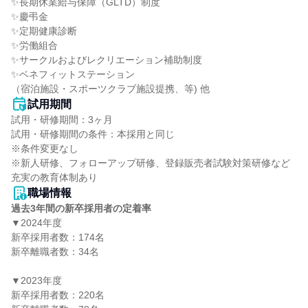
✨長期休業給与保障（GLTD）制度

✨慶弔金

✨定期健康診断

✨労働組合

✨サークルおよびレクリエーション補助制度

✨ベネフィットステーション

（宿泊施設・スポーツクラブ施設提携、等) 他
試用期間
試用・研修期間：3ヶ月

試用・研修期間の条件：本採用と同じ

※条件変更なし

※新人研修、フォローアップ研修、登録販売者試験対策研修など
職場情報
過去3年間の新卒採用者の定着率
▼2024年度

新卒採用者数：174名

新卒離職者数：34名

▼2023年度

新卒採用者数：220名
