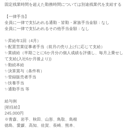
固定残業時間を超えた勤務時間については別途残業代を支給する

【一律手当】

全員に一律で支払われる通勤・皆勤・家族手当金額：なし

全員に一律で支払われるその他手当金額：なし

✨昇給年1回（4月）

✨配置営業従事者手当（前月の売り上げに応じて支給）

✨業績給（半期ごとに6か月分の個人成績を評価し、毎月上乗せし
て支給(入社6か月後より))

✨勤続本給

✨決算賞与（条件有）

✨登録販売者手当

✨扶養手当

✨通勤手当 等

給与例

[初任給】

245,000円

※青森、岩手、秋田、山形、鳥取、島根

徳島、愛媛、高知、佐賀、長崎、熊本、
