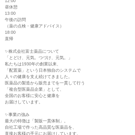
12:00

昼休憩

13:00

午後の訪問

（薬の点検・健康アドバイス）

18:00

直帰

✨株式会社富士薬品について

「とどけ、元気。つづけ、元気。」

私たちは1930年の創業以来、

「配置薬」という日本独自のシステムで

人々の健康を支え続けてきました。

医薬品の製造から販売までを一貫して行う

「複合型医薬品企業」として、

全国のお客様に安心と健康を

お届けしています。

✨事業の強み

最大の特徴は「製販一貫体制」。

自社工場で作った高品質な医薬品を、

直接お客様の手元にお届けしています。
