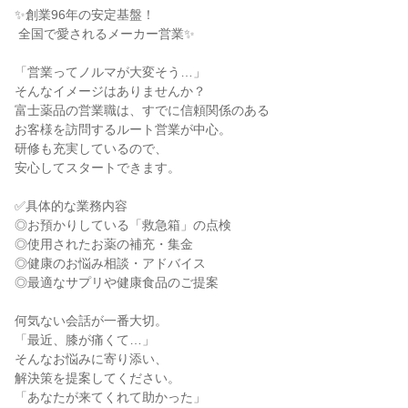
✨創業96年の安定基盤！

 全国で愛されるメーカー営業✨

「営業ってノルマが大変そう…」

そんなイメージはありませんか？

富士薬品の営業職は、すでに信頼関係のある

お客様を訪問するルート営業が中心。

研修も充実しているので、

安心してスタートできます。

✅具体的な業務内容

◎お預かりしている「救急箱」の点検

◎使用されたお薬の補充・集金

◎健康のお悩み相談・アドバイス

◎最適なサプリや健康食品のご提案

何気ない会話が一番大切。

「最近、膝が痛くて…」

そんなお悩みに寄り添い、

解決策を提案してください。

「あなたが来てくれて助かった」
