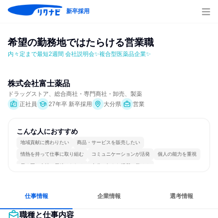
新卒採用
希望の勤務地ではたらける営業職
内々定まで最短2週間 会社説明会✨複合型医薬品企業✨
株式会社富士薬品
ドラッグストア、総合商社・専門商社・卸売、製薬
正社員
27年卒 新卒採用
大分県
営業
こんな人におすすめ
地域貢献に携わりたい
商品・サービスを販売したい
情熱を持って仕事に取り組む
コミュニケーションが活発
個人の能力を重視
長く同じ会社に居続けられる
自分の好きな場所で働ける
明確な目標を追いかける
若手が裁量を持てる環境
人とたくさん会話する
仕事情報
企業情報
選考情報
職種と仕事内容