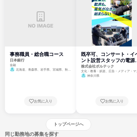
事務職員・総合職コース
既卒可、コンサート・イ
ント設営スタッフの電源
日本銀行
金融
門
株式会社ボルテック
北海道、青森県、岩手県、宮城県、秋田
文化・教養・娯楽、広告・メディア・マ
県、山形県、福島県、茨城県、群馬県、埼玉
ミ、電力・ガス・水道・エネルギー
神奈川県
県、東京都、神奈川県、新潟県、富山県、石
川県、福井県、山梨県、長野県、静岡県、愛
知県、京都府、大阪府、兵庫県、鳥取県、島
根県、岡山県、広島県、山口県、徳島県、香
川県、愛媛県、高知県、福岡県、佐賀県、長
お気に入り
お気に入り
崎県、熊本県、大分県、宮崎県、鹿児島県、
沖縄県
トップページへ
同じ勤務地の募集を探す