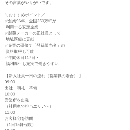
その言葉がやりがいです。

＼おすすめポイント／

✅創業96年、全国250万軒が

 利用する安定企業

✅製薬メーカーの正社員として

 地域医療に貢献

✅充実の研修で「登録販売者」の

 資格取得も可能

✅年間休日117日・

 福利厚生も充実で働きやすい

【新入社員一日の流れ（営業職の場合） 】

09:00

出社・朝礼・準備

10:00

営業所を出発

（社用車で担当エリアへ）

11:00

お客様宅を訪問

（1日15軒程度）
