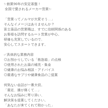
✨創業96年の安定基盤！

 全国で愛されるメーカー営業✨

「営業ってノルマが大変そう…」

そんなイメージはありませんか？

富士薬品の営業職は、すでに信頼関係のある

お客様を訪問するルート営業が中心。

研修も充実しているので、

安心してスタートできます。

✅具体的な業務内容

◎お預かりしている「救急箱」の点検

◎使用されたお薬の補充・集金

◎健康のお悩み相談・アドバイス

◎最適なサプリや健康食品のご提案

何気ない会話が一番大切。

「最近、膝が痛くて…」

そんなお悩みに寄り添い、

解決策を提案してください。

「あなたが来てくれて助かった」
