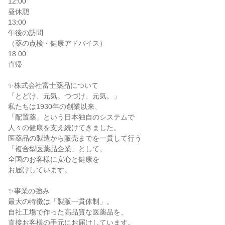
12:00

昼休憩

13:00

午後の訪問

（薬の点検・健康アドバイス）

18:00

直帰

✨株式会社富士薬品について

「とどけ、元気。つづけ、元気。」

私たちは1930年の創業以来、

「配置薬」という日本独自のシステムで

人々の健康を支え続けてきました。

医薬品の製造から販売までを一貫して行う

「複合型医薬品企業」として、

全国のお客様に安心と健康を

お届けしています。

✨事業の強み

最大の特徴は「製販一貫体制」。

自社工場で作った高品質な医薬品を、

直接お客様の手元にお届けしています。
