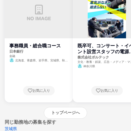
事務職員・総合職コース
既卒可、コンサート・イ
ント設営スタッフの電源
日本銀行
金融
門
株式会社ボルテック
北海道、青森県、岩手県、宮城県、秋田
文化・教養・娯楽、広告・メディア・マ
県、山形県、福島県、茨城県、群馬県、埼玉
ミ、電力・ガス・水道・エネルギー
神奈川県
県、東京都、神奈川県、新潟県、富山県、石
川県、福井県、山梨県、長野県、静岡県、愛
知県、京都府、大阪府、兵庫県、鳥取県、島
根県、岡山県、広島県、山口県、徳島県、香
川県、愛媛県、高知県、福岡県、佐賀県、長
お気に入り
お気に入り
崎県、熊本県、大分県、宮崎県、鹿児島県、
沖縄県
トップページへ
同じ勤務地の募集を探す
茨城県