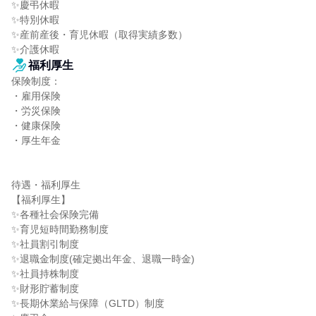
✨慶弔休暇

✨特別休暇

✨産前産後・育児休暇（取得実績多数）

✨介護休暇
福利厚生
保険制度：

・雇用保険

・労災保険

・健康保険

・厚生年金

待遇・福利厚生

【福利厚生】

✨各種社会保険完備

✨育児短時間勤務制度

✨社員割引制度

✨退職金制度(確定拠出年金、退職一時金)

✨社員持株制度

✨財形貯蓄制度

✨長期休業給与保障（GLTD）制度
