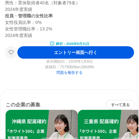
男性：育休取得者40名（対象者79名）

役員・管理職の女性比率
女性役員比率：0%

女性管理職比率：13.2%

締切：2026年8月31日
エントリー画面へ行く
表示開始日：2026年1月8日
原稿ID：
75799b6bec36b96b
問題を報告する
この企業の募集
すべて見る