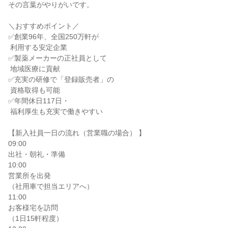
その言葉がやりがいです。

＼おすすめポイント／

✅創業96年、全国250万軒が

 利用する安定企業

✅製薬メーカーの正社員として

 地域医療に貢献

✅充実の研修で「登録販売者」の

 資格取得も可能

✅年間休日117日・

 福利厚生も充実で働きやすい

【新入社員一日の流れ（営業職の場合） 】

09:00

出社・朝礼・準備

10:00

営業所を出発

（社用車で担当エリアへ）

11:00

お客様宅を訪問

（1日15軒程度）
