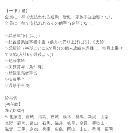
【一律手当】

全員に一律で支払われる通勤・皆勤・家族手当金額：なし

全員に一律で支払われるその他手当金額：なし

✨昇給年1回（4月）

✨配置営業従事者手当（前月の売り上げに応じて支給）

✨業績給（半期ごとに6か月分の個人成績を評価し、毎月上乗せし
て支給(入社6か月後より))

✨勤続本給

✨決算賞与（条件有）

✨登録販売者手当

✨扶養手当

✨通勤手当 等

給与例

[初任給】

257,000円

※北海道、宮城、福島、茨城、栃木、群馬、新潟、山梨

長野、静岡、富山、石川、福井、岐阜、奈良、和歌山

滋賀、三重、京都、兵庫、広島、岡山、山口、香川、福岡
