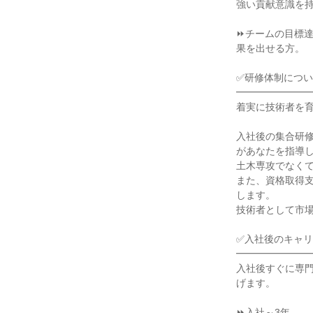
強い貢献意識を持
⏩チームの目標
果を出せる方。

✅研修体制につい
━━━━━━━━
着実に技術者を育
入社後の集合研修は
があなたを指導し
土木専攻でなくて
また、資格取得
します。

技術者として市場
✅入社後のキャリ
━━━━━━━━
入社後すぐに専門
げます。

⏩入社～3年
