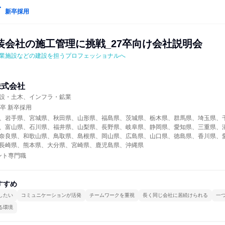
新卒採用
装会社の施工管理に挑戦_27卒向け会社説明会
業施設などの建設を担うプロフェッショナルへ
株式会社
設・土木、インフラ・鉱業
年卒 新卒採用
、岩手県、宮城県、秋田県、山形県、福島県、茨城県、栃木県、群馬県、埼玉県、
、富山県、石川県、福井県、山梨県、長野県、岐阜県、静岡県、愛知県、三重県、
奈良県、和歌山県、鳥取県、島根県、岡山県、広島県、山口県、徳島県、香川県、
長崎県、熊本県、大分県、宮崎県、鹿児島県、沖縄県
ント専門職
すすめ
したい
コミュニケーションが活発
チームワークを重視
長く同じ会社に居続けられる
一
る環境