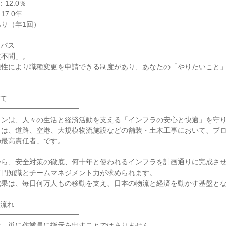
2.0％

.0年

り（年1回）

パス

不問」。

適性により職種変更を申請できる制度があり、あなたの「やりたいこと
て

━━━━━━━━━━━

ンは、人々の生活と経済活動を支える「インフラの安心と快適」を守り
）は、道路、空港、大規模物流施設などの舗装・土木工事において、プ
最高責任者」です。

から、安全対策の徹底、何十年と使われるインフラを計画通りに完成さ
門知識とチームマネジメント力が求められます。

果は、毎日何万人もの移動を支え、日本の物流と経済を動かす基盤とな
流れ

━━━━━━━━━━━

、単に作業員に指示を出すことではありません。
