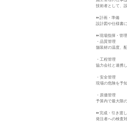
技術者として、設
⏩計画・準備

設計図や仕様書に
⏩現場指揮・管理
・品質管理

舗装材の温度、配
・工程管理

協力会社と連携し
・安全管理

現場の危険を予知
・原価管理

予算内で最大限の
⏩完成・引き渡し
発注者への検査対