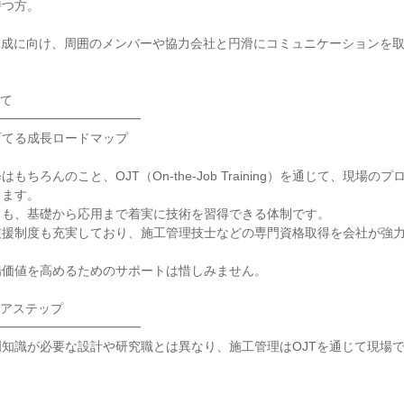
つ方。

達成に向け、周囲のメンバーや協力会社と円滑にコミュニケーションを
て

━━━━━━━━━━━

てる成長ロードマップ

もちろんのこと、OJT（On-the-Job Training）を通じて、現場の
ます。

も、基礎から応用まで着実に技術を習得できる体制です。

支援制度も充実しており、施工管理技士などの専門資格取得を会社が強
価値を高めるためのサポートは惜しみません。

アステップ

━━━━━━━━━━━

知識が必要な設計や研究職とは異なり、施工管理はOJTを通じて現場