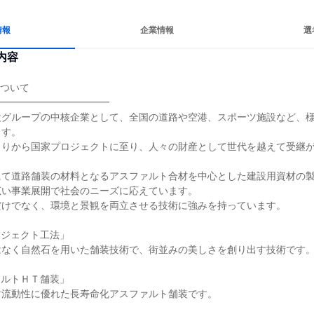
情報
企業情報
選
内容
ついて

━━━━━━━━━━━

設グループの中核企業として、全国の道路や空港、スポーツ施設など、
す。

くりから国家プロジェクトに至り、人々の財産として世代を越えて受継
にて道路舗装の材料となるアスファルト合材を中心とした建設用資材の
い事業展開で社会のニーズに応えています。

けでなく、環境と景観を両立させる技術に強みを持っています。

ジェクト工法」

なく自然石を用いた舗装技術で、街並みの美しさを創り出す技術です。
ルトＨＴ舗装」

流動性に優れた長寿命化アスファルト舗装です。
