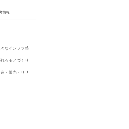
考情報
様々なインフラ整
がれるモノづくり
製造・販売・リサ

