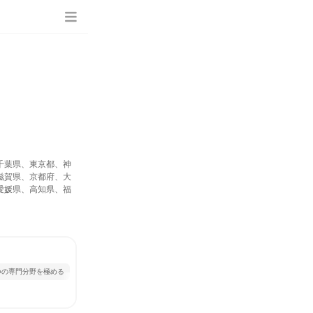
千葉県、東京都、神
滋賀県、京都府、大
愛媛県、高知県、福
つの専門分野を極める