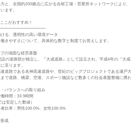
力と、全国約200拠点に広がる合材工場・営業所ネットワークにより
います。

ここがおすすめ！

━━━━━━━━━━━

ける、透明性の高い環境データ

働きやすさについて、具体的な数字と制度でお答えします。

プの強固な経営基盤

建設の道路部が独立し、『大成道路』として設立され、平成4年の『大
に至ります。

高速道路である名神高速道路や、世紀のビッグプロジェクトである瀬戸
まで道路、橋梁、空港、スポーツ施設など数多くの社会基盤整備に携わ
・バランスへの取り組み

時間：33.9時間

比率：男性100.0%、女性100.0%

形成
