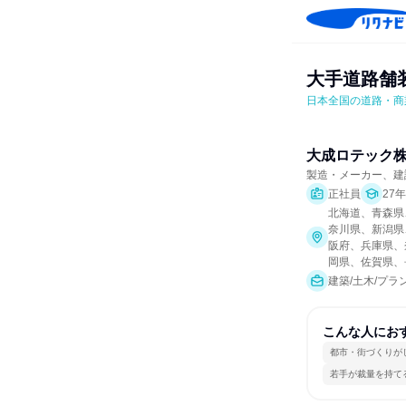
大手道路舗
日本全国の道路・商
大成ロテック
製造・メーカー、建
正社員
27
北海道、青森県
奈川県、新潟県
阪府、兵庫県、
岡県、佐賀県、
建築/土木/プラ
こんな人にお
都市・街づくりが
若手が裁量を持て