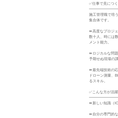
✅仕事で見につく
━━━━━━━━
施工管理職で培
集合体です。

⏩高度なプロジェ
数十人、時には
メント能力。

⏩ロジカルな問題
予期せぬ現場の課
⏩最先端技術の応用力（I
ドローン測量、B
るスキル。

✅こんな方が活躍
━━━━━━━━
⏩新しい知識（I
⏩自分の専門的