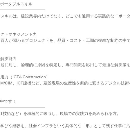
ポータブルスキル

━━━━━━━━━━━

うスキルは、建設業界内だけでなく、どこでも通用する実践的な「ポー
クトマネジメント力

数百人が関わるプロジェクトを、品質・コスト・工期の複雑な制約の中
解決能力

題に対し、論理的に原因を特定し、専門知識を応用して最適な解決策を
CT/i-Construction）

IM/CIM、ICT建機など、建設現場の生産性を劇的に変えるデジタル技
中です！

━━━━━━━━━━━

CT技術など）を積極的に吸収し、現場での実践力を高められる方。

な学びや経験を、社会インフラという具体的な「形」として残す仕事に