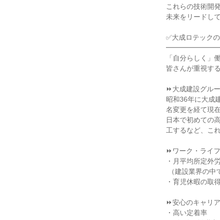
これらの技術開発
未来をリードして
✅大成ロテックの
━━━━━━━━
「自分らしく」働
皆さんが重視する
⏩大成建設グルー
昭和36年に大成
名変更を経て現在
日本で初めての
工するなど、これ
⏩ワーク・ライフ
・月平均所定外労働
 （建設業界の中では安定した数値）

・育児休暇の取得者
⏩安心のキャリア
・高い定着率
