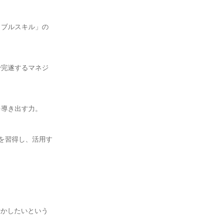
タブルスキル」の
で完遂するマネジ
導き出す力。

術を習得し、活用す
活かしたいという