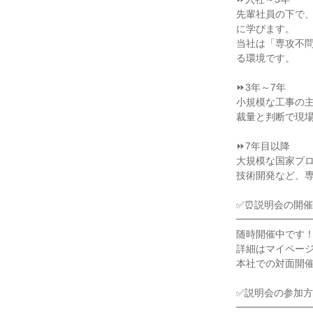
先輩社員の下で
に学びます。

当社は「専攻不
る環境です。

⏩3年～7年

小規模な工事の
裁量と判断で現場
⏩7年目以降

大規模な国家プ
技術開発など、専
✅⏰説明会の開催
━━━━━━━━
随時開催中です！
詳細はマイページ
本社での対面開催
✅説明会の参加方
━━━━━━━━