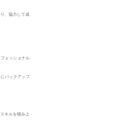
取り、協力して成
プロフェッショナル
力にバックアップ
でスキルを積み上