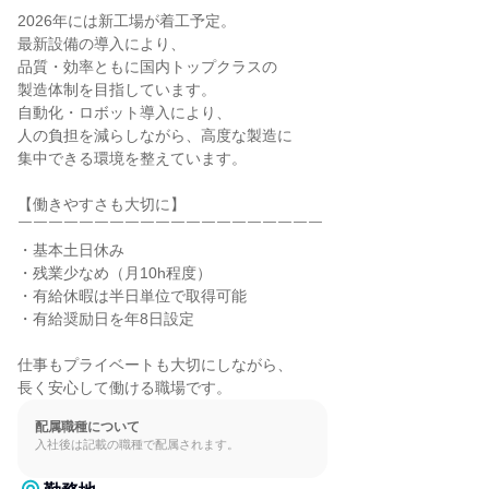
2026年には新工場が着工予定。

最新設備の導入により、

品質・効率ともに国内トップクラスの

製造体制を目指しています。

自動化・ロボット導入により、

人の負担を減らしながら、高度な製造に

集中できる環境を整えています。

【働きやすさも大切に】

￣￣￣￣￣￣￣￣￣￣￣￣￣￣￣￣￣￣￣￣

・基本土日休み

・残業少なめ（月10h程度）

・有給休暇は半日単位で取得可能

・有給奨励日を年8日設定

仕事もプライベートも大切にしながら、

長く安心して働ける職場です。
配属職種について
入社後は記載の職種で配属されます。