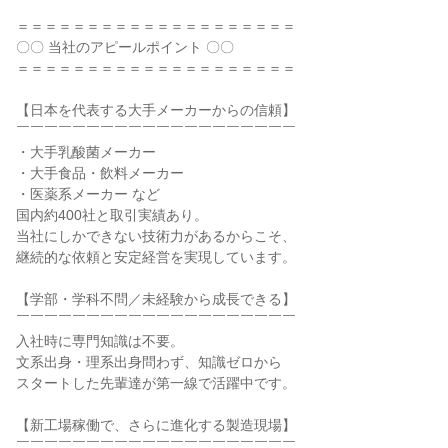
＝＝＝＝＝＝＝＝＝＝＝＝＝＝＝＝＝＝＝＝

〇〇 当社のアピールポイント 〇〇

＝＝＝＝＝＝＝＝＝＝＝＝＝＝＝＝＝＝＝＝

【日本を代表する大手メーカーからの信頼】

￣￣￣￣￣￣￣￣￣￣￣￣￣￣￣￣￣￣￣￣

・大手乳酸菌メーカー

・大手食品・飲料メーカー

・医薬系メーカー など

国内約400社と取引実績あり。

当社にしかできない技術力があるからこそ、

継続的な依頼と安定経営を実現しています。

【学部・学科不問／未経験から成長できる】

￣￣￣￣￣￣￣￣￣￣￣￣￣￣￣￣￣￣￣￣

入社時に専門知識は不要。

文系出身・理系出身問わず、知識ゼロから

スタートした先輩達が第一線で活躍中です。

【新工場稼働で、さらに進化する製造現場】

￣￣￣￣￣￣￣￣￣￣￣￣￣￣￣￣￣￣￣￣
