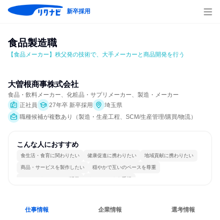
新卒採用
食品製造職
【食品メーカー】秩父発の技術で、大手メーカーと商品開発を行う
大曽根商事株式会社
食品・飲料メーカー、化粧品・サプリメーカー、製造・メーカー
正社員
27年卒 新卒採用
埼玉県
職種候補が複数あり（製造・生産工程、SCM/生産管理/購買/物流）
こんな人におすすめ
食生活・食育に関わりたい
健康促進に携わりたい
地域貢献に携わりたい
商品・サービスを製作したい
穏やかで互いのペースを尊重
コミュニケーションが活発
チームワークを重視
女性が働きやすい環境で働ける
長く同じ会社に居続けられる
一つの専門分野を極める
仕事情報
企業情報
選考情報