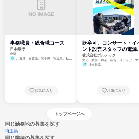
事務職員・総合職コース
既卒可、コンサート・イ
ント設営スタッフの電源
日本銀行
金融
門
株式会社ボルテック
北海道、青森県、岩手県、宮城県、秋田
文化・教養・娯楽、広告・メディア・マ
県、山形県、福島県、茨城県、群馬県、埼玉
ミ、電力・ガス・水道・エネルギー
神奈川県
県、東京都、神奈川県、新潟県、富山県、石
川県、福井県、山梨県、長野県、静岡県、愛
知県、京都府、大阪府、兵庫県、鳥取県、島
根県、岡山県、広島県、山口県、徳島県、香
川県、愛媛県、高知県、福岡県、佐賀県、長
お気に入り
お気に入り
崎県、熊本県、大分県、宮崎県、鹿児島県、
沖縄県
トップページへ
同じ勤務地の募集を探す
埼玉県
同じ業種の募集を探す