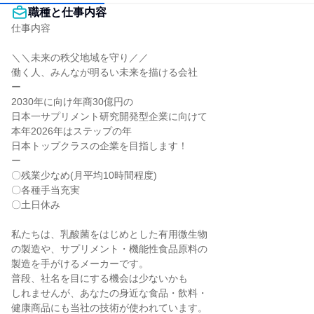
職種と仕事内容
仕事内容

＼＼未来の秩父地域を守り／／

働く人、みんなが明るい未来を描ける会社

ー

2030年に向け年商30億円の

日本一サプリメント研究開発型企業に向けて

本年2026年はステップの年

日本トップクラスの企業を目指します！

ー

〇残業少なめ(月平均10時間程度)

〇各種手当充実

〇土日休み

私たちは、乳酸菌をはじめとした有用微生物

の製造や、サプリメント・機能性食品原料の

製造を手がけるメーカーです。

普段、社名を目にする機会は少ないかも

しれませんが、あなたの身近な食品・飲料・

健康商品にも当社の技術が使われています。
