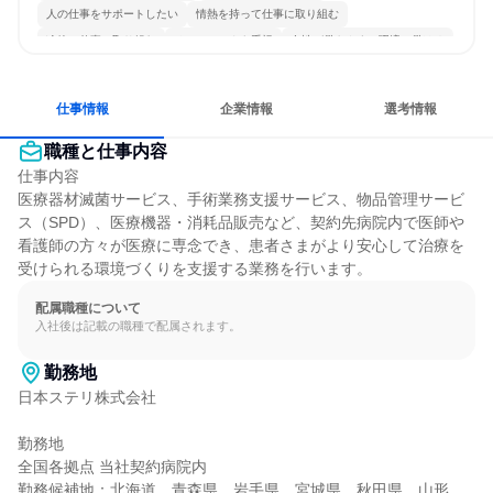
人の仕事をサポートしたい
情熱を持って仕事に取り組む
冷静に仕事に取り組む
チームワークを重視
女性が働きやすい環境で働ける
多様な職種の人と関われる
若手が裁量を持てる環境
人とたくさん会話する
仕事情報
企業情報
選考情報
職種と仕事内容
仕事内容

医療器材滅菌サービス、手術業務支援サービス、物品管理サービ
ス（SPD）、医療機器・消耗品販売など、契約先病院内で医師や
看護師の方々が医療に専念でき、患者さまがより安心して治療を
受けられる環境づくりを支援する業務を行います。
配属職種について
入社後は記載の職種で配属されます。
勤務地
日本ステリ株式会社

勤務地

全国各拠点 当社契約病院内

勤務候補地：北海道、青森県、岩手県、宮城県、秋田県、山形