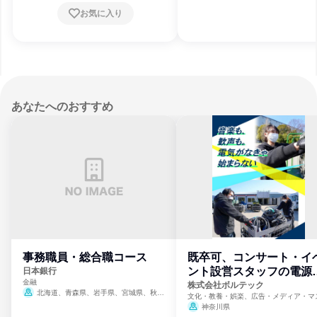
賀県、京都府、大阪府、兵庫県、奈良県、和
お気に入り
歌山県、鳥取県、島根県、岡山県、広島県、
山口県、徳島県、香川県、愛媛県、高知県、
福岡県、佐賀県、長崎県、熊本県、大分県、
宮崎県、鹿児島県、沖縄県
あなたへのおすすめ
事務職員・総合職コース
既卒可、コンサート・イ
ント設営スタッフの電源
日本銀行
金融
門
株式会社ボルテック
北海道、青森県、岩手県、宮城県、秋田
文化・教養・娯楽、広告・メディア・マ
県、山形県、福島県、茨城県、群馬県、埼玉
ミ、電力・ガス・水道・エネルギー
神奈川県
県、東京都、神奈川県、新潟県、富山県、石