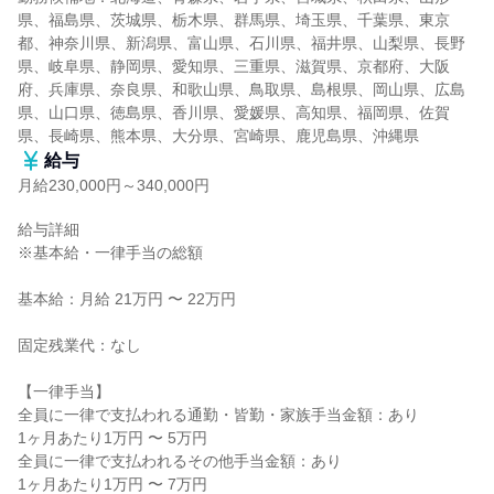
県、福島県、茨城県、栃木県、群馬県、埼玉県、千葉県、東京
都、神奈川県、新潟県、富山県、石川県、福井県、山梨県、長野
県、岐阜県、静岡県、愛知県、三重県、滋賀県、京都府、大阪
府、兵庫県、奈良県、和歌山県、鳥取県、島根県、岡山県、広島
県、山口県、徳島県、香川県、愛媛県、高知県、福岡県、佐賀
県、長崎県、熊本県、大分県、宮崎県、鹿児島県、沖縄県
給与
月給230,000円～340,000円
給与詳細

※基本給・一律手当の総額

基本給：月給 21万円 〜 22万円

固定残業代：なし

【一律手当】

全員に一律で支払われる通勤・皆勤・家族手当金額：あり

1ヶ月あたり1万円 〜 5万円

全員に一律で支払われるその他手当金額：あり

1ヶ月あたり1万円 〜 7万円
