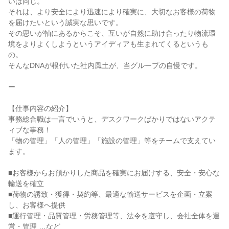
いは同じ。

それは、より安全により迅速により確実に、大切なお客様の荷物
を届けたいという誠実な思いです。

その思いが軸にあるからこそ、互いが自然に助け合ったり物流環
境をよりよくしようというアイディアも生まれてくるというも
の。

そんなDNAが根付いた社内風土が、当グループの自慢です。

ー

【仕事内容の紹介】

事務総合職は一言でいうと、デスクワークばかりではないアクテ
ィブな事務！

「物の管理」「人の管理」「施設の管理」等をチームで支えてい
ます。

■お客様からお預かりした商品を確実にお届けする、安全・安心な
輸送を確立

■荷物の誘致・獲得・契約等、最適な輸送サービスを企画・立案
し、お客様へ提供

■運行管理・品質管理・労務管理等、法令を遵守し、会社全体を運
営・管理 …など
