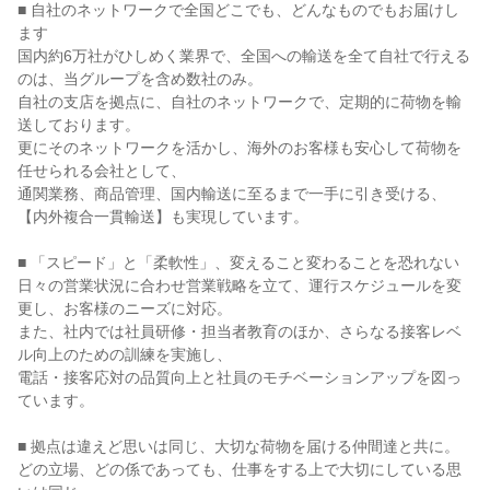
■ 自社のネットワークで全国どこでも、どんなものでもお届けし
ます

国内約6万社がひしめく業界で、全国への輸送を全て自社で行える
のは、当グループを含め数社のみ。

自社の支店を拠点に、自社のネットワークで、定期的に荷物を輸
送しております。

更にそのネットワークを活かし、海外のお客様も安心して荷物を
任せられる会社として、

通関業務、商品管理、国内輸送に至るまで一手に引き受ける、
【内外複合一貫輸送】も実現しています。

■ 「スピード」と「柔軟性」、変えること変わることを恐れない

日々の営業状況に合わせ営業戦略を立て、運行スケジュールを変
更し、お客様のニーズに対応。

また、社内では社員研修・担当者教育のほか、さらなる接客レベ
ル向上のための訓練を実施し、

電話・接客応対の品質向上と社員のモチベーションアップを図っ
ています。

■ 拠点は違えど思いは同じ、大切な荷物を届ける仲間達と共に。

どの立場、どの係であっても、仕事をする上で大切にしている思