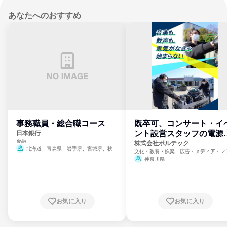
あなたへのおすすめ
事務職員・総合職コース
既卒可、コンサート・イ
ント設営スタッフの電源
日本銀行
金融
門
株式会社ボルテック
北海道、青森県、岩手県、宮城県、秋田
文化・教養・娯楽、広告・メディア・マ
県、山形県、福島県、茨城県、群馬県、埼玉
ミ、電力・ガス・水道・エネルギー
神奈川県
県、東京都、神奈川県、新潟県、富山県、石
川県、福井県、山梨県、長野県、静岡県、愛
知県、京都府、大阪府、兵庫県、鳥取県、島
根県、岡山県、広島県、山口県、徳島県、香
川県、愛媛県、高知県、福岡県、佐賀県、長
お気に入り
お気に入り
崎県、熊本県、大分県、宮崎県、鹿児島県、
沖縄県