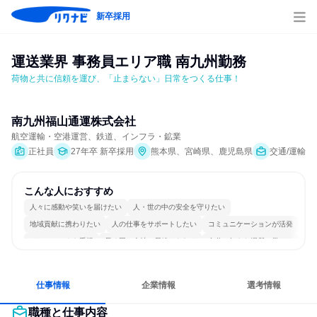
新卒採用
運送業界 事務員エリア職 南九州勤務
荷物と共に信頼を運び、「止まらない」日常をつくる仕事！
南九州福山通運株式会社
航空運輸・空港運営、鉄道、インフラ・鉱業
正社員
27年卒 新卒採用
熊本県、宮崎県、鹿児島県
交通/運輸
こんな人におすすめ
人々に感動や笑いを届けたい
人・世の中の安全を守りたい
地域貢献に携わりたい
人の仕事をサポートしたい
コミュニケーションが活発
チームワークを重視
長く同じ会社に居続けられる
自分の好きな場所で働ける
多様な職種の人と関われる
人とたくさん会話する
仕事情報
企業情報
選考情報
職種と仕事内容