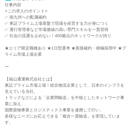
仕事内容

⭐この求人のポイント⭐

✅ 南九州への配属確約

✅ 東証プライム上場基盤で現場を経営する力が身につく

✅ 運行管理者など市場価値の高い専門スキルを一貫習得

✅ 社会の流通を止めない！400拠点のネットワークが誇り

★エリア限定職種あり ★1日型選考 ★面接確約・積極採用中 ★プ
ライム市場上場企業

ー

【福山通運株式会社とは】

東証プライム市場上場！総合物流企業として、日本のインフラを
支えている当社。

トラックなどによる「企業間輸送」を中核としたネットワーク事
業に加え、

国際貨物事業とロジスティクス事業を連携して行い、

多様なニーズにお応えできる「複合一貫輸送」を実現していま
す。
