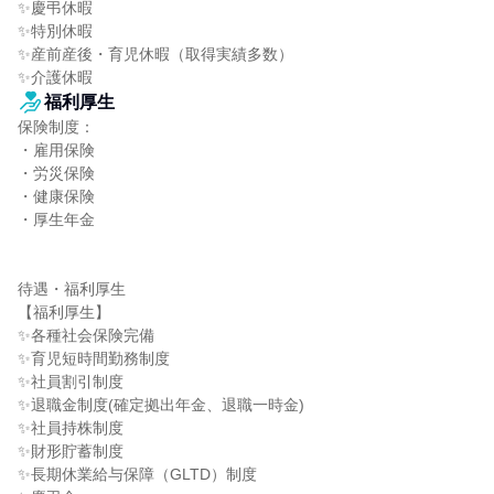
✨慶弔休暇

✨特別休暇

✨産前産後・育児休暇（取得実績多数）

✨介護休暇
福利厚生
保険制度：

・雇用保険

・労災保険

・健康保険

・厚生年金

待遇・福利厚生

【福利厚生】

✨各種社会保険完備

✨育児短時間勤務制度

✨社員割引制度

✨退職金制度(確定拠出年金、退職一時金)

✨社員持株制度

✨財形貯蓄制度

✨長期休業給与保障（GLTD）制度
