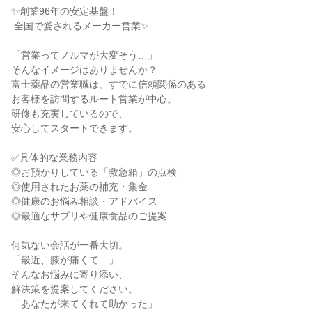
✨創業96年の安定基盤！

 全国で愛されるメーカー営業✨

「営業ってノルマが大変そう…」

そんなイメージはありませんか？

富士薬品の営業職は、すでに信頼関係のある

お客様を訪問するルート営業が中心。

研修も充実しているので、

安心してスタートできます。

✅具体的な業務内容

◎お預かりしている「救急箱」の点検

◎使用されたお薬の補充・集金

◎健康のお悩み相談・アドバイス

◎最適なサプリや健康食品のご提案

何気ない会話が一番大切。

「最近、膝が痛くて…」

そんなお悩みに寄り添い、

解決策を提案してください。

「あなたが来てくれて助かった」
