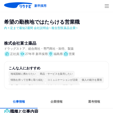
新卒採用
希望の勤務地ではたらける営業職
内々定まで最短2週間 会社説明会✨複合型医薬品企業✨
株式会社富士薬品
ドラッグストア、総合商社・専門商社・卸売、製薬
正社員
27年卒 新卒採用
福島県
営業
こんな人におすすめ
地域貢献に携わりたい
商品・サービスを販売したい
情熱を持って仕事に取り組む
コミュニケーションが活発
個人の能力を重視
長く同じ会社に居続けられる
自分の好きな場所で働ける
明確な目標を追いかける
若手が裁量を持てる環境
人とたくさん会話する
仕事情報
企業情報
選考情報
職種と仕事内容