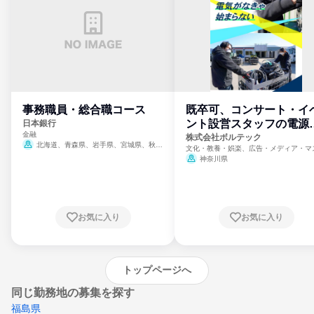
事務職員・総合職コース
既卒可、コンサート・イ
ント設営スタッフの電源
日本銀行
金融
門
株式会社ボルテック
北海道、青森県、岩手県、宮城県、秋田
文化・教養・娯楽、広告・メディア・マ
県、山形県、福島県、茨城県、群馬県、埼玉
ミ、電力・ガス・水道・エネルギー
神奈川県
県、東京都、神奈川県、新潟県、富山県、石
川県、福井県、山梨県、長野県、静岡県、愛
知県、京都府、大阪府、兵庫県、鳥取県、島
根県、岡山県、広島県、山口県、徳島県、香
川県、愛媛県、高知県、福岡県、佐賀県、長
お気に入り
お気に入り
崎県、熊本県、大分県、宮崎県、鹿児島県、
沖縄県
トップページへ
同じ勤務地の募集を探す
福島県