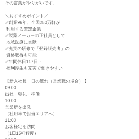
その言葉がやりがいです。

＼おすすめポイント／

✅創業96年、全国250万軒が

 利用する安定企業

✅製薬メーカーの正社員として

 地域医療に貢献

✅充実の研修で「登録販売者」の

 資格取得も可能

✅年間休日117日・

 福利厚生も充実で働きやすい

【新入社員一日の流れ（営業職の場合） 】

09:00

出社・朝礼・準備

10:00

営業所を出発

（社用車で担当エリアへ）

11:00

お客様宅を訪問

（1日15軒程度）
