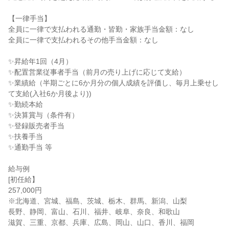
【一律手当】

全員に一律で支払われる通勤・皆勤・家族手当金額：なし

全員に一律で支払われるその他手当金額：なし

✨昇給年1回（4月）

✨配置営業従事者手当（前月の売り上げに応じて支給）

✨業績給（半期ごとに6か月分の個人成績を評価し、毎月上乗せし
て支給(入社6か月後より))

✨勤続本給

✨決算賞与（条件有）

✨登録販売者手当

✨扶養手当

✨通勤手当 等

給与例

[初任給】

257,000円

※北海道、宮城、福島、茨城、栃木、群馬、新潟、山梨

長野、静岡、富山、石川、福井、岐阜、奈良、和歌山

滋賀、三重、京都、兵庫、広島、岡山、山口、香川、福岡
