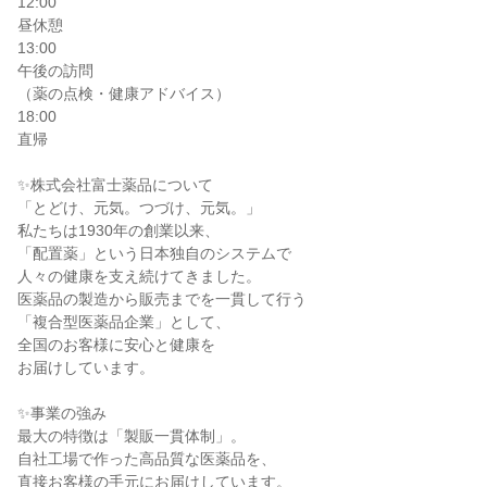
12:00

昼休憩

13:00

午後の訪問

（薬の点検・健康アドバイス）

18:00

直帰

✨株式会社富士薬品について

「とどけ、元気。つづけ、元気。」

私たちは1930年の創業以来、

「配置薬」という日本独自のシステムで

人々の健康を支え続けてきました。

医薬品の製造から販売までを一貫して行う

「複合型医薬品企業」として、

全国のお客様に安心と健康を

お届けしています。

✨事業の強み

最大の特徴は「製販一貫体制」。

自社工場で作った高品質な医薬品を、

直接お客様の手元にお届けしています。
