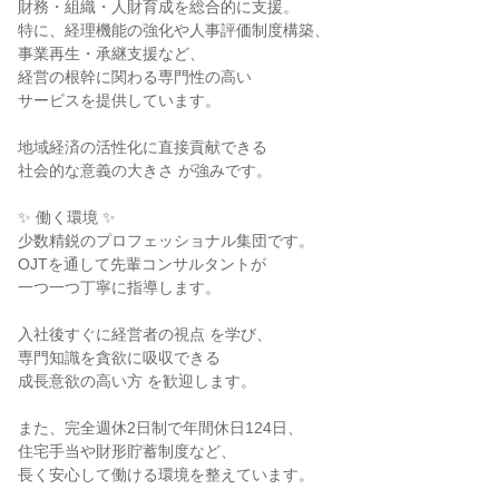
財務・組織・人財育成を総合的に支援。

特に、経理機能の強化や人事評価制度構築、

事業再生・承継支援など、

経営の根幹に関わる専門性の高い

サービスを提供しています。

地域経済の活性化に直接貢献できる

社会的な意義の大きさ が強みです。

✨ 働く環境 ✨

少数精鋭のプロフェッショナル集団です。

OJTを通して先輩コンサルタントが

一つ一つ丁寧に指導します。

入社後すぐに経営者の視点 を学び、

専門知識を貪欲に吸収できる

成長意欲の高い方 を歓迎します。

また、完全週休2日制で年間休日124日、

住宅手当や財形貯蓄制度など、

長く安心して働ける環境を整えています。
