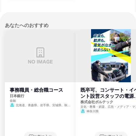
あなたへのおすすめ
事務職員・総合職コース
既卒可、コンサート・イ
ント設営スタッフの電源
日本銀行
金融
門
株式会社ボルテック
北海道、青森県、岩手県、宮城県、秋田
文化・教養・娯楽、広告・メディア・マ
県、山形県、福島県、茨城県、群馬県、埼玉
ミ、電力・ガス・水道・エネルギー
神奈川県
県、東京都、神奈川県、新潟県、富山県、石
川県、福井県、山梨県、長野県、静岡県、愛
知県、京都府、大阪府、兵庫県、鳥取県、島
根県、岡山県、広島県、山口県、徳島県、香
川県、愛媛県、高知県、福岡県、佐賀県、長