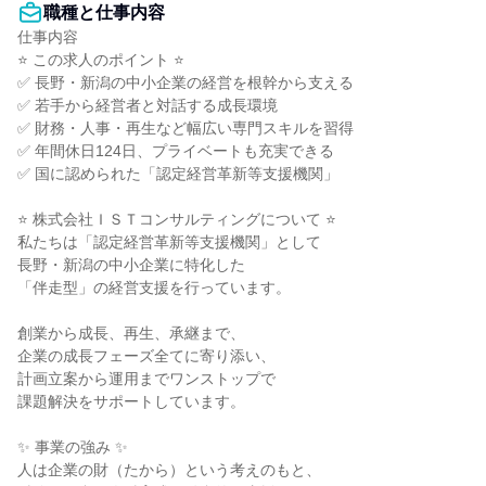
職種と仕事内容
仕事内容

⭐ この求人のポイント ⭐

✅ 長野・新潟の中小企業の経営を根幹から支える

✅ 若手から経営者と対話する成長環境

✅ 財務・人事・再生など幅広い専門スキルを習得

✅ 年間休日124日、プライベートも充実できる

✅ 国に認められた「認定経営革新等支援機関」

⭐ 株式会社ＩＳＴコンサルティングについて ⭐

私たちは「認定経営革新等支援機関」として

長野・新潟の中小企業に特化した

「伴走型」の経営支援を行っています。

創業から成長、再生、承継まで、

企業の成長フェーズ全てに寄り添い、

計画立案から運用までワンストップで

課題解決をサポートしています。

✨ 事業の強み ✨

人は企業の財（たから）という考えのもと、
