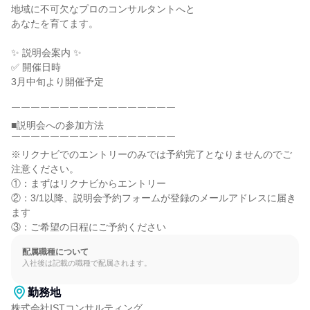
地域に不可欠なプロのコンサルタントへと

あなたを育てます。

✨ 説明会案内 ✨

✅ 開催日時

3月中旬より開催予定

￣￣￣￣￣￣￣￣￣￣￣￣￣￣￣￣￣

■説明会への参加方法

￣￣￣￣￣￣￣￣￣￣￣￣￣￣￣￣￣

※リクナビでのエントリーのみでは予約完了となりませんのでご
注意ください。

①：まずはリクナビからエントリー

②：3/1以降、説明会予約フォームが登録のメールアドレスに届き
ます

③：ご希望の日程にご予約ください
配属職種について
入社後は記載の職種で配属されます。
勤務地
株式会社ISTコンサルティング
