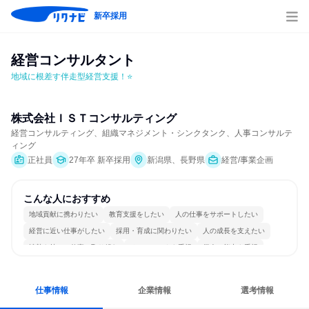
新卒採用
経営コンサルタント
地域に根差す伴走型経営支援！⭐
株式会社ＩＳＴコンサルティング
経営コンサルティング、組織マネジメント・シンクタンク、人事コンサルテ
ィング
正社員
27年卒 新卒採用
新潟県、長野県
経営/事業企画
こんな人におすすめ
地域貢献に携わりたい
教育支援をしたい
人の仕事をサポートしたい
経営に近い仕事がしたい
採用・育成に関わりたい
人の成長を支えたい
情熱を持って仕事に取り組む
チームワークを重視
個人の能力を重視
若手が裁量を持てる環境
仕事情報
企業情報
選考情報