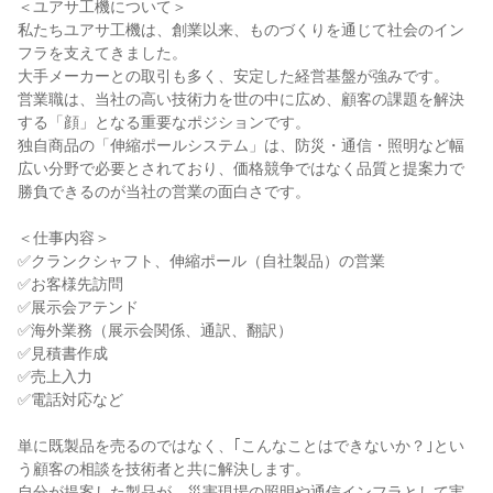
＜ユアサ工機について＞

私たちユアサ工機は、創業以来、ものづくりを通じて社会のイン
フラを支えてきました。

大手メーカーとの取引も多く、安定した経営基盤が強みです。

営業職は、当社の高い技術力を世の中に広め、顧客の課題を解決
する「顔」となる重要なポジションです。

独自商品の「伸縮ポールシステム」は、防災・通信・照明など幅
広い分野で必要とされており、価格競争ではなく品質と提案力で
勝負できるのが当社の営業の面白さです。

＜仕事内容＞

✅クランクシャフト、伸縮ポール（自社製品）の営業

✅お客様先訪問

✅展示会アテンド

✅海外業務（展示会関係、通訳、翻訳）

✅見積書作成

✅売上入力

✅電話対応など

単に既製品を売るのではなく、｢こんなことはできないか？｣とい
う顧客の相談を技術者と共に解決します。

自分が提案した製品が、災害現場の照明や通信インフラとして実