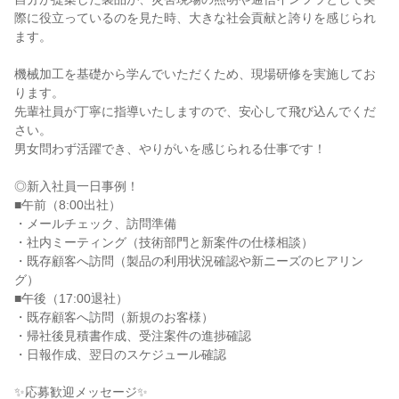
際に役立っているのを見た時、大きな社会貢献と誇りを感じられ
ます。

機械加工を基礎から学んでいただくため、現場研修を実施してお
ります。

先輩社員が丁寧に指導いたしますので、安心して飛び込んでくだ
さい。

男女問わず活躍でき、やりがいを感じられる仕事です！

◎新入社員一日事例！

■午前（8:00出社）

・メールチェック、訪問準備

・社内ミーティング（技術部門と新案件の仕様相談）

・既存顧客へ訪問（製品の利用状況確認や新ニーズのヒアリン
グ）

■午後（17:00退社）

・既存顧客へ訪問（新規のお客様）

・帰社後見積書作成、受注案件の進捗確認

・日報作成、翌日のスケジュール確認

✨応募歓迎メッセージ✨
