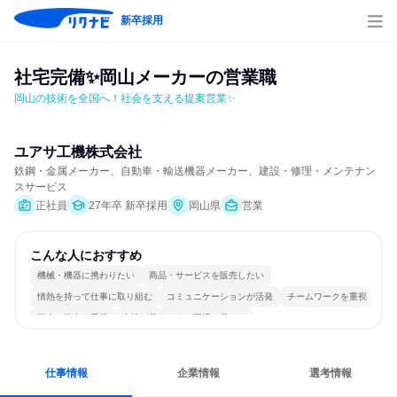
新卒採用
社宅完備✨岡山メーカーの営業職
岡山の技術を全国へ！社会を支える提案営業✨
ユアサ工機株式会社
鉄鋼・金属メーカー、自動車・輸送機器メーカー、建設・修理・メンテナン
スサービス
正社員
27年卒 新卒採用
岡山県
営業
こんな人におすすめ
機械・機器に携わりたい
商品・サービスを販売したい
情熱を持って仕事に取り組む
コミュニケーションが活発
チームワークを重視
個人の能力を重視
女性が働きやすい環境で働ける
長く同じ会社に居続けられる
多様な職種の人と関われる
人とたくさん会話する
仕事情報
企業情報
選考情報