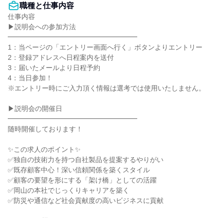
職種と仕事内容
仕事内容

▶説明会への参加方法

━━━━━━━━━━━━━━━━━━━

1：当ページの「エントリー画面へ行く」ボタンよりエントリー

2：登録アドレスへ日程案内を送付

3：届いたメールより日程予約

4：当日参加！

※エントリー時にご入力頂く情報は選考では使用いたしません。

▶説明会の開催日

━━━━━━━━━━━━━━━━━━━

随時開催しております！

✨この求人のポイント✨

✅独自の技術力を持つ自社製品を提案するやりがい

✅既存顧客中心！深い信頼関係を築くスタイル

✅顧客の要望を形にする「架け橋」としての活躍

✅岡山の本社でじっくりキャリアを築く

✅防災や通信など社会貢献度の高いビジネスに貢献
