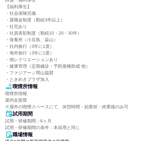
待遇・福利厚生

【福利厚生】

・社会保険完備

・退職金制度（勤続3年以上）

・社宅あり

・社員表彰制度（勤続10・20・30年）

・保養所（小豆島、蒜山）

・社内旅行（3年に1度）

・海外旅行（3年に1度）

・他レクリエーションあり

・健康管理（定期健診・予防接種助成 他）

・ファジアーノ岡山協賛

・ときめきプラザ加入
喫煙所情報
喫煙所情報

屋内全面禁

※屋外の喫煙スペースにて、休憩時間・始業前・終業後のみ可
試用期間
試用・研修期間：6ヶ月

職場情報