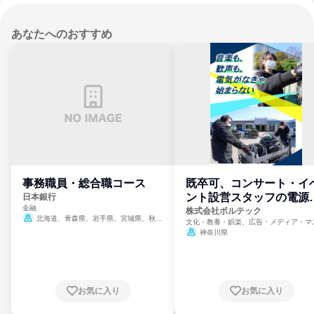
あなたへのおすすめ
事務職員・総合職コース
既卒可、コンサート・イ
ント設営スタッフの電源
日本銀行
金融
門
株式会社ボルテック
北海道、青森県、岩手県、宮城県、秋田
文化・教養・娯楽、広告・メディア・マ
県、山形県、福島県、茨城県、群馬県、埼玉
ミ、電力・ガス・水道・エネルギー
神奈川県
県、東京都、神奈川県、新潟県、富山県、石
川県、福井県、山梨県、長野県、静岡県、愛
知県、京都府、大阪府、兵庫県、鳥取県、島
根県、岡山県、広島県、山口県、徳島県、香
川県、愛媛県、高知県、福岡県、佐賀県、長
お気に入り
お気に入り
崎県、熊本県、大分県、宮崎県、鹿児島県、
沖縄県