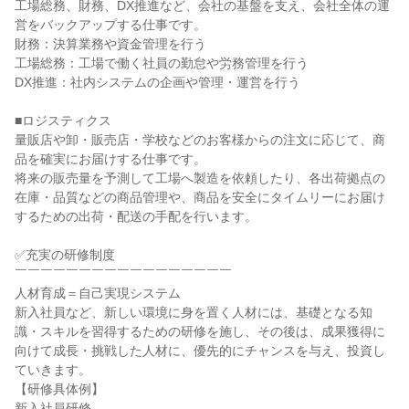
工場総務、財務、DX推進など、会社の基盤を支え、会社全体の運
営をバックアップする仕事です。

財務：決算業務や資金管理を行う

工場総務：工場で働く社員の勤怠や労務管理を行う

DX推進：社内システムの企画や管理・運営を行う

■ロジスティクス

量販店や卸・販売店・学校などのお客様からの注文に応じて、商
品を確実にお届けする仕事です。

将来の販売量を予測して工場へ製造を依頼したり、各出荷拠点の
在庫・品質などの商品管理や、商品を安全にタイムリーにお届け
するための出荷・配送の手配を行います。

✅充実の研修制度

￣￣￣￣￣￣￣￣￣￣￣￣￣￣￣￣￣

人材育成＝自己実現システム

新入社員など、新しい環境に身を置く人材には、基礎となる知
識・スキルを習得するための研修を施し、その後は、成果獲得に
向けて成長・挑戦した人材に、優先的にチャンスを与え、投資し
ていきます。

【研修具体例】

新入社員研修
