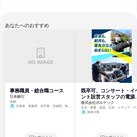
あなたへのおすすめ
事務職員・総合職コース
既卒可、コンサート・イ
ント設営スタッフの電源
日本銀行
金融
門
株式会社ボルテック
北海道、青森県、岩手県、宮城県、秋田
文化・教養・娯楽、広告・メディア・マ
県、山形県、福島県、茨城県、群馬県、埼玉
ミ、電力・ガス・水道・エネルギー
神奈川県
県、東京都、神奈川県、新潟県、富山県、石
川県、福井県、山梨県、長野県、静岡県、愛
知県、京都府、大阪府、兵庫県、鳥取県、島
根県、岡山県、広島県、山口県、徳島県、香
川県、愛媛県、高知県、福岡県、佐賀県、長