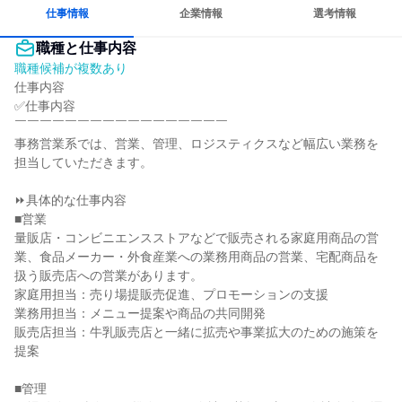
仕事情報
企業情報
選考情報
職種と仕事内容
職種候補が複数あり
仕事内容

✅仕事内容

￣￣￣￣￣￣￣￣￣￣￣￣￣￣￣￣￣

事務営業系では、営業、管理、ロジスティクスなど幅広い業務を
担当していただきます。

⏩具体的な仕事内容

■営業

量販店・コンビニエンスストアなどで販売される家庭用商品の営
業、食品メーカー・外食産業への業務用商品の営業、宅配商品を
扱う販売店への営業があります。

家庭用担当：売り場提販売促進、プロモーションの支援

業務用担当：メニュー提案や商品の共同開発

販売店担当：牛乳販売店と一緒に拡売や事業拡大のための施策を
提案

■管理
