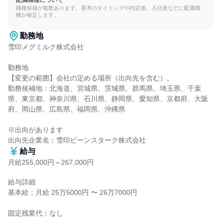
配属職種について
職種候補が複数あります。選考のタイミングや内定後、入社後などに配属職
種が確定します。
勤務地
雪印メグミルク株式会社

勤務地

【変更の範囲】会社の定める場所（出向先を含む）。

勤務候補地：北海道、宮城県、茨城県、群馬県、埼玉県、千葉
県、東京都、神奈川県、石川県、静岡県、愛知県、京都府、大阪
府、岡山県、広島県、福岡県、沖縄県

※出向があります

出向先企業名：雪印ビーンスターク株式会社
給与
月給255,000円～267,000円
給与詳細

基本給：月給 25万5000円 〜 26万7000円

固定残業代：なし
