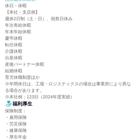
休日・休暇

【本社・支店例】

週休2日制（土・日）、祝祭日休み

年次有給休暇

年末年始休暇

慶弔休暇

転任休暇

介護休暇

出産休暇

産後パートナー休暇

結婚休暇

育児休職制度ほか

※年間休日は、工場・ロジスティクスの場合は事業所により異な
る場合があります。

※本社例：123日（2024年度実績）
福利厚生
保険制度：

・雇用保険

・労災保険

・健康保険

・厚生年金
