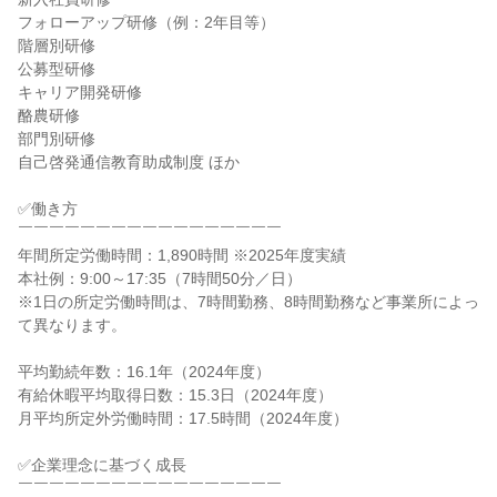
フォローアップ研修（例：2年目等）

階層別研修

公募型研修

キャリア開発研修

酪農研修

部門別研修

自己啓発通信教育助成制度 ほか

✅働き方

￣￣￣￣￣￣￣￣￣￣￣￣￣￣￣￣￣

年間所定労働時間：1,890時間 ※2025年度実績

本社例：9:00～17:35（7時間50分／日）

※1日の所定労働時間は、7時間勤務、8時間勤務など事業所によっ
て異なります。

平均勤続年数：16.1年（2024年度）

有給休暇平均取得日数：15.3日（2024年度）

月平均所定外労働時間：17.5時間（2024年度）

✅企業理念に基づく成長

￣￣￣￣￣￣￣￣￣￣￣￣￣￣￣￣￣
