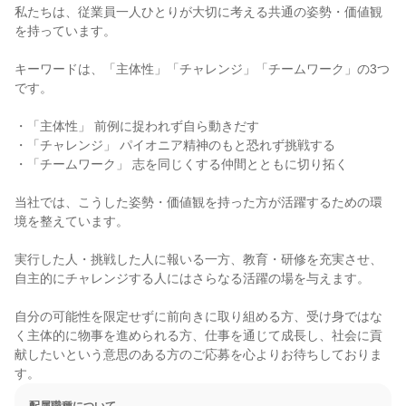
私たちは、従業員一人ひとりが大切に考える共通の姿勢・価値観
を持っています。

キーワードは、「主体性」「チャレンジ」「チームワーク」の3つ
です。

・「主体性」 前例に捉われず自ら動きだす

・「チャレンジ」 パイオニア精神のもと恐れず挑戦する

・「チームワーク」 志を同じくする仲間とともに切り拓く

当社では、こうした姿勢・価値観を持った方が活躍するための環
境を整えています。

実行した人・挑戦した人に報いる一方、教育・研修を充実させ、
自主的にチャレンジする人にはさらなる活躍の場を与えます。

自分の可能性を限定せずに前向きに取り組める方、受け身ではな
く主体的に物事を進められる方、仕事を通じて成長し、社会に貢
献したいという意思のある方のご応募を心よりお待ちしておりま
す。