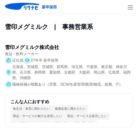
新卒採用
雪印メグミルク　|　事務営業系
雪印メグミルク株式会社
食品・飲料メーカー
正社員
27年卒 新卒採用
北海道、宮城県、茨城県、群馬県、埼玉県、千葉県、東京都、神奈川
県、石川県、静岡県、愛知県、京都府、大阪府、岡山県、広島県、福岡
県、沖縄県
職種候補が複数あり（営業、SCM/生産管理/購買/物流、総務、IT）
こんな人におすすめ
食生活・食育に関わりたい
健康促進に携わりたい
商品・サービスの魅力を表現したい
商品・サービスを販売したい
人の仕事をサポートしたい
情熱を持って仕事に取り組む
常に新しいものに挑戦
チームワークを重視