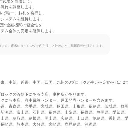
価の安定を目指して、

流れを調整します。

日本で唯一、お札を発行し、

システムを維持します。

定: 金融機関の健全性を

ステム全体の安定を確保します。
て
ります。選考のタイミングや内定後、入社後などに配属職種が確定します。
東、中部、近畿、中国、四国、九州の8ブロックの中から定められた2


ロックの管轄下にある支店、事務所があります。

クにも本店、府中電算センター、戸田発券センターを含みます。

海道、青森県、岩手県、宮城県、秋田県、山形県、福島県、茨城県、群
、新潟県、富山県、石川県、福井県、山梨県、長野県、静岡県、愛知県
歌山県、鳥取県、島根県、岡山県、広島県、山口県、徳島県、香川県、
、長崎県、熊本県、大分県、宮崎県、鹿児島県、沖縄県