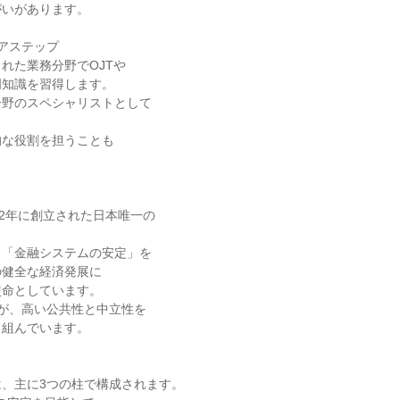
いがあります。

アステップ

れた業務分野でOJTや

知識を習得します。

野のスペシャリストとして



な役割を担うことも

82年に創立された日本唯一の

「金融システムの安定」を

健全な経済発展に

命としています。

員が、高い公共性と中立性を

組んでいます。

、主に3つの柱で構成されます。
