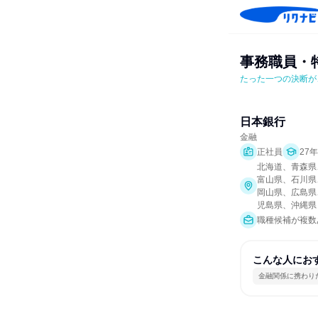
事務職員・
たった一つの決断が
日本銀行
金融
正社員
27
北海道、青森県
富山県、石川県
岡山県、広島県
児島県、沖縄県
職種候補が複数
こんな人にお
金融関係に携わり