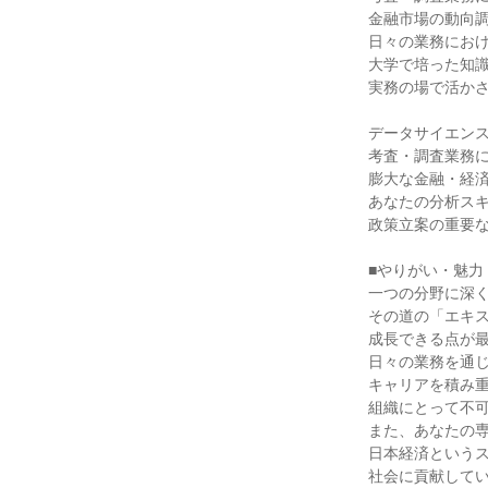
金融市場の動向調
日々の業務におけ
大学で培った知識
実務の場で活かさ
データサイエンス
考査・調査業務に
膨大な金融・経済
あなたの分析スキ
政策立案の重要な
■やりがい・魅力

一つの分野に深く
その道の「エキス
成長できる点が最
日々の業務を通じ
キャリアを積み重
組織にとって不可
また、あなたの専
日本経済というス
社会に貢献してい