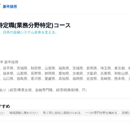
新卒採用
特定職(業務分野特定)コース
、日本の金融システム全体を支える。
年卒 新卒採用
、岩手県、宮城県、秋田県、山形県、福島県、茨城県、群馬県、埼玉県、東京都、
、福井県、山梨県、長野県、静岡県、愛知県、京都府、大阪府、兵庫県、和歌山県
、山口県、徳島県、香川県、愛媛県、高知県、福岡県、佐賀県、長崎県、熊本県、
あり（経営/事業企画、金融専門職、経理/税務/財務、IT）
すすめ
たい
地域貢献に携わりたい
長く同じ会社に居続けられる
一つの専門分野を極める
目標