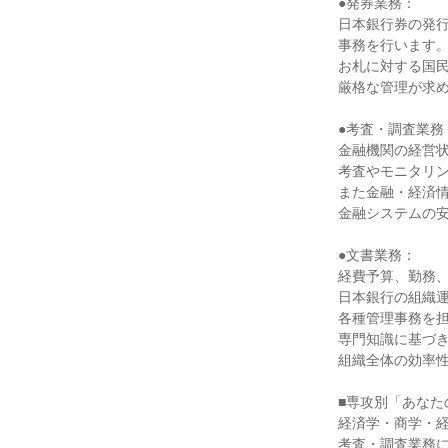
●発券業務：

日本銀行券の発行
事務を行います。
お札に対する国民
厳格な管理が求め
●考査・調査業務：
金融機関の経営状
考査やモニタリン
また金融・経済情
金融システムの安
●文書業務：

経費予算、勤務、
日本銀行の組織運
各種管理事務を担
専門知識に基づき
組織全体の効率性
■専攻別「あなた
経済学・商学・経
考査・調査業務に