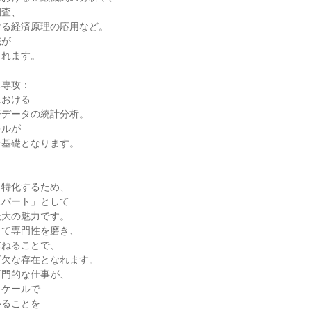
査、

る経済原理の応用など。

が

れます。

専攻：

おける

データの統計分析。

ルが

基礎となります。

特化するため、

パート」として

大の魅力です。

て専門性を磨き、

ねることで、

欠な存在となれます。

門的な仕事が、

ケールで

ることを
