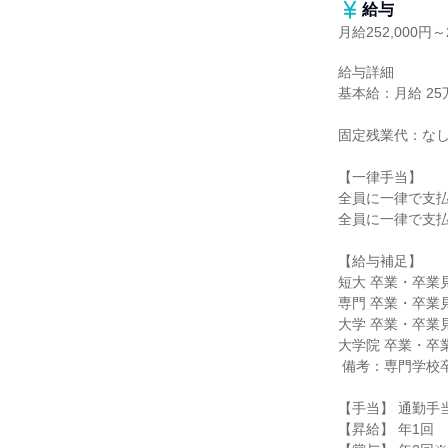
給与
月給252,000円～2
給与詳細

基本給：月給 25万2
固定残業代：なし
【一律手当】

全員に一律で支払
全員に一律で支払
【給与補足】

短大 卒業・卒業見
専門 卒業・卒業見
大学 卒業・卒業見
大学院 卒業・卒業
 備考：専門学校卒業者の給与は個別事情により判断

【手当】 通勤手
【昇給】 年1回
