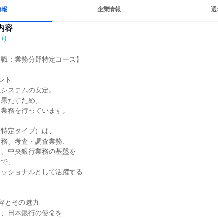
情報
企業情報
選
内容
あり
職：業務分野特定コース】

ト

システムの安定。

果たすため、

業務を行っています。

特定タイプ）は、

務、考査・調査業務、

、中央銀行業務の基盤を

で、

ッショナルとして活躍する

容とその魅力

、日本銀行の使命を
