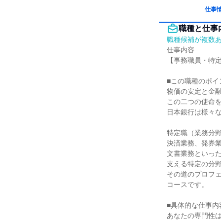
仕事
職種と仕事
職種候補が複数
仕事内容

【事務職員・特定
■この職種のポイン
物価の安定と金融
この二つの使命を
日本銀行は様々な
特定職（業務分野
決済業務、発券業
文書業務といった
支える特定の分野
その道のプロフェ
コースです。

■具体的な仕事内
あなたの専門性は