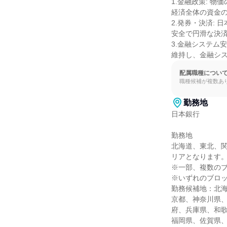
1.金融政策: 物
経済全体の資金の
2.発券・決済: 
安全で円滑な決済
3.金融システム安
維持し、金融シ
配属職種につい
職種候補が複数あ
勤務地
日本銀行

勤務地

北海道、東北、関
リアとなります。
※一部、複数のブ
※いずれのブロッ
勤務候補地：北
京都、神奈川県
府、兵庫県、和
福岡県、佐賀県