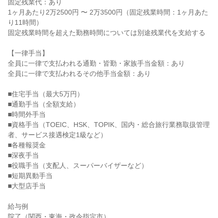
固定残業代：あり

1ヶ月あたり2万2500円 〜 2万3500円（固定残業時間：1ヶ月あた
り11時間）

固定残業時間を超えた勤務時間については別途残業代を支給する

【一律手当】

全員に一律で支払われる通勤・皆勤・家族手当金額：あり

全員に一律で支払われるその他手当金額：あり

■住宅手当（最大5万円）

■通勤手当（全額支給）

■時間外手当

■資格手当（TOEIC、HSK、TOPIK、国内・総合旅行業務取扱管理
者、サービス接遇検定1級など）

■各種報奨金

■深夜手当

■役職手当（支配人、スーパーバイザーなど）

■短期異動手当

■大型店手当

給与例

院了（関西・東海・政令指定市）
