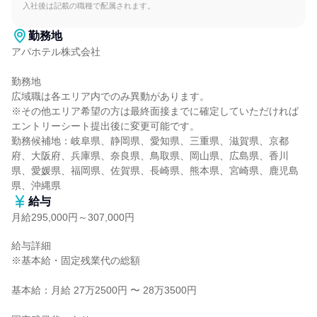
入社後は記載の職種で配属されます。
勤務地
アパホテル株式会社

勤務地

広域職は各エリア内でのみ異動があります。

※その他エリア希望の方は最終面接までに確定していただければ
エントリーシート提出後に変更可能です。

勤務候補地：岐阜県、静岡県、愛知県、三重県、滋賀県、京都
府、大阪府、兵庫県、奈良県、鳥取県、岡山県、広島県、香川
県、愛媛県、福岡県、佐賀県、長崎県、熊本県、宮崎県、鹿児島
県、沖縄県
給与
月給295,000円～307,000円
給与詳細

※基本給・固定残業代の総額

基本給：月給 27万2500円 〜 28万3500円
