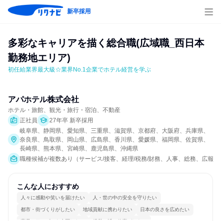
新卒採用
多彩なキャリアを描く総合職(広域職_西日本
勤務地エリア)
初任給業界最大級☆業界No.1企業でホテル経営を学ぶ
アパホテル株式会社
ホテル・旅館、観光・旅行・宿泊、不動産
正社員
27年卒 新卒採用
岐阜県、静岡県、愛知県、三重県、滋賀県、京都府、大阪府、兵庫県、
奈良県、鳥取県、岡山県、広島県、香川県、愛媛県、福岡県、佐賀県、
長崎県、熊本県、宮崎県、鹿児島県、沖縄県
職種候補が複数あり（サービス/接客、経理/税務/財務、人事、総務、広報/
こんな人におすすめ
人々に感動や笑いを届けたい
人・世の中の安全を守りたい
都市・街づくりがしたい
地域貢献に携わりたい
日本の良さを広めたい