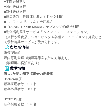
■年間表彰制度

■国内研修旅行

■海外研修旅行

■健康診断、役職連動型人間ドック制度

■「オフィスでごはん」全店導入

■「DENBA Health Mobile」サブスク契約優待利用

■総合福利厚生サービス「ベネフィット・ステーション」

（旅行や飲食店、ショッピングや各種アミューズメント施設など
で優待特典サービスが受けられます）
喫煙所情報
喫煙所情報

屋内原則禁煙（喫煙専用室以外の対策あり）

（喫煙可の宿泊室あり）
職場情報
過去3年間の新卒採用者の定着率
▼2024年度

新卒採用者数：625名

新卒離職者数：100名

▼2023年度

新卒採用者数：376名
