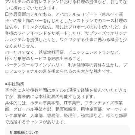
アパホテルの直営レストランにおける料理の提供など、おもてな
しに携わっていただきます。

日本最高層ホテルである、アパホテル＆リゾート〈東京ベイ幕
張〉の最上階のバーをはじめとしたレストランでのコース料理の
提供や、ドリンクの提供。時にはプロポーズのお手伝いなど、お
客様のライフイベントをサポートしたり、サプライズでオリジナ
ルカクテルを提供したりと、ワクワクする仕事に携わる機会も少
なくありません。

バーだけでなく、鉄板焼料理店、ビュッフェレストランなど、
様々な形態のサービスを経験出来ること。

バーテンダーやワインソムリエ、利き酒師等の資格を生かし、プ
ロフェッショナルの道を極められるのも大きな魅力です。

●本社勤務

基本的に入社後数年間はホテルの現場で経験を積んでいただきま
すが、将来的には本社勤務の可能性もあります。

具体的には、ホテル事業本部、IT事業部、フランチャイズ事業
部、グローバル事業本部、購買戦略室、用地企画部、マーケティ
ング事業室、人事部、総務部、経理部、秘書課など、様々な部署
で活躍するチャンスがあります。
配属職種について