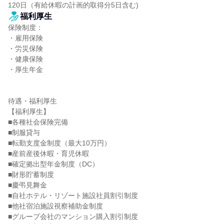
120日（有給休暇の計画的取得分5日含む)
福利厚生
保険制度：

・雇用保険

・労災保険

・健康保険

・厚生年金

待遇・福利厚生

【福利厚生】

■各種社会保険完備

■制服貸与

■転勤支度金制度（最大10万円）

■産前産後休暇・育児休暇

■確定拠出型年金制度（DC）

■財形貯蓄制度

■慶弔見舞金

■自社ホテル・リゾート施設社員割引制度

■他社宿泊施設視察補助金制度

■グループ会社のマンション購入割引制度
