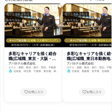
多彩なキャリアを描く総合
多彩なキャリアを描く総
職(広域職_東京・大阪・北
職(広域職_東日本勤務地
海道近郊)
リア)
アパホテル株式会社
アパホテル株式会社
ホテル・旅館、観光・旅行・宿泊、不動産
ホテル・旅館、観光・旅行・宿泊、不動
北海道、埼玉県、千葉県、東京都、神奈
北海道、青森県、岩手県、宮城県、
川県、京都府、大阪府、兵庫県、奈良県
県、福島県、栃木県、群馬県、埼玉県、
県、東京都、神奈川県、新潟県、長野県
阜県、静岡県、愛知県、三重県
お気に入り
お気に入り