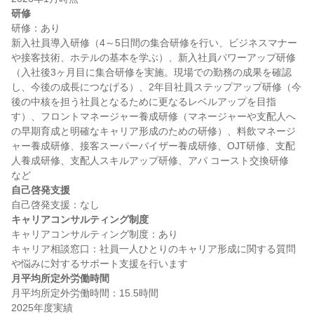
研修
研修：あり

新入社員導入研修（4～5日間の集合研修を行い、ビジネスマナー
や接客技術、ホテルの基本を学ぶ）、新入社員パワーアップ研修
（入社後3ヶ月目に集合研修を実施。現場での勤務の成果を確認
し、今後の成長につなげる）、2年目社員ステップアップ研修（今
後の中核を担う社員となるために更なるレベルアップを目指
す）、フロントマネージャー養成研修（マネージャーや支配人へ
の早期育成と明確なキャリア形成のための研修）、料飲マネージ
ャー養成研修、接客スーパーバイザー養成研修、OJT研修、支配
人養成研修、支配人スキルアップ研修、アパ コースト交換研修　
自己啓発支援
キャリアコンサルティング制度
キャリアコンサルティング制度：あり

キャリア相談窓口：社員一人ひとりのキャリア形成に関する質問
月平均所定外労働時間
月平均所定外労働時間：15.5時間
