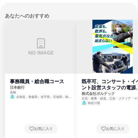
あなたへのおすすめ
事務職員・総合職コース
既卒可、コンサート・イ
ント設営スタッフの電源
日本銀行
金融
門
株式会社ボルテック
北海道、青森県、岩手県、宮城県、秋田
文化・教養・娯楽、広告・メディア・マ
県、山形県、福島県、茨城県、群馬県、埼玉
ミ、電力・ガス・水道・エネルギー
神奈川県
県、東京都、神奈川県、新潟県、富山県、石
川県、福井県、山梨県、長野県、静岡県、愛
知県、京都府、大阪府、兵庫県、鳥取県、島
根県、岡山県、広島県、山口県、徳島県、香
川県、愛媛県、高知県、福岡県、佐賀県、長
お気に入り
お気に入り
崎県、熊本県、大分県、宮崎県、鹿児島県、
沖縄県