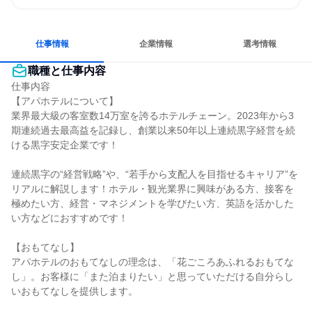
商品・サービスを企画したい
経営に近い仕事がしたい
コミュニケーションが活発
日常的に外国語を使用する
人とたくさん会話する
仕事情報
企業情報
選考情報
職種と仕事内容
仕事内容

【アパホテルについて】

業界最大級の客室数14万室を誇るホテルチェーン。2023年から3
期連続過去最高益を記録し、創業以来50年以上連続黒字経営を続
ける黒字安定企業です！

連続黒字の“経営戦略”や、“若手から支配人を目指せるキャリア”を
リアルに解説します！ホテル・観光業界に興味がある方、接客を
極めたい方、経営・マネジメントを学びたい方、英語を活かした
い方などにおすすめです！

【おもてなし】

アパホテルのおもてなしの理念は、「花ごころあふれるおもてな
し」。お客様に「また泊まりたい」と思っていただける自分らし
いおもてなしを提供します。
