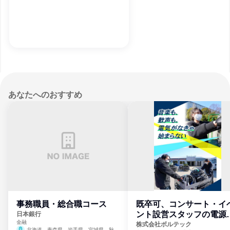
あなたへのおすすめ
事務職員・総合職コース
既卒可、コンサート・イ
ント設営スタッフの電源
日本銀行
金融
門
株式会社ボルテック
北海道、青森県、岩手県、宮城県、秋田