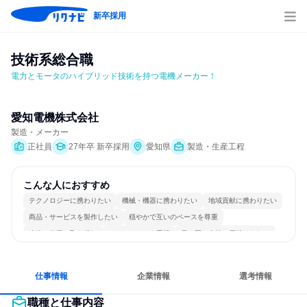
新卒採用
技術系総合職
電力とモータのハイブリッド技術を持つ電機メーカー！
愛知電機株式会社
製造・メーカー
正社員
27年卒 新卒採用
愛知県
製造・生産工程
こんな人におすすめ
テクノロジーに携わりたい
機械・機器に携わりたい
地域貢献に携わりたい
商品・サービスを製作したい
穏やかで互いのペースを尊重
冷静に仕事に取り組む
チームワークを重視
長く同じ会社に居続けられる
多様な職種の人と関われる
人とたくさん会話する
仕事情報
企業情報
選考情報
職種と仕事内容