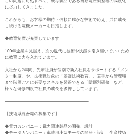
この問題に対処すべく、既存製品である自動電圧調整器の高度化
に尽力してきました。

これからも、お客様の期待・信頼に確かな技術で応え、共に成長
し続ける電機メーカーを目指します。

◆教育制度が充実しています

100年企業を見据え、次の世代に技術や技能を引き継いでいくため
に教育に力を入れています。

入社から2年間、先輩社員が個別で新入社員をサポートする「メン
ター制度」や、技術職対象の「基礎技術教育」、若手から管理職
まで階層ごとに必要なスキルを習得できる「階層別研修」など、
様々な研修制度で社員の成長を後押ししています。

――――――――――――――――――――

【技術系総合職の募集です】

◆電力カンパニー：電力関連製品の開発、設計

◆モータカンパニー：車載用小型モータの開発・設計、生産技術
