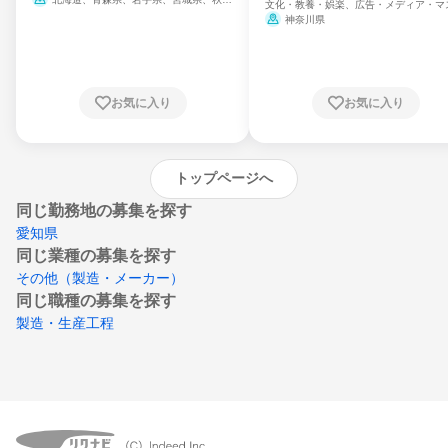
文化・教養・娯楽、広告・メディア・マ
県、山形県、福島県、茨城県、群馬県、埼玉
ミ、電力・ガス・水道・エネルギー
神奈川県
県、東京都、神奈川県、新潟県、富山県、石
川県、福井県、山梨県、長野県、静岡県、愛
知県、京都府、大阪府、兵庫県、鳥取県、島
根県、岡山県、広島県、山口県、徳島県、香
川県、愛媛県、高知県、福岡県、佐賀県、長
お気に入り
お気に入り
崎県、熊本県、大分県、宮崎県、鹿児島県、
沖縄県
トップページへ
同じ勤務地の募集を探す
愛知県
同じ業種の募集を探す
その他（製造・メーカー）
同じ職種の募集を探す
製造・生産工程