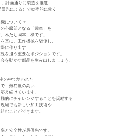
し、計画通りに製造を推進

配属先による）で効率的に働く

機について ⭐

の心臓部となる「歯車」を

、私たち岡本工機です。

を基に、工作機械を駆使し、

際に作り出す

線を担う重要なポジションです。

会を動かす部品を生み出しましょう。

史の中で培われた

で、難易度の高い

応え続けています。

極的にチャレンジすることを奨励する

現場でも新しい加工技術や

組むことができます。

率と安全性が最優先です。
