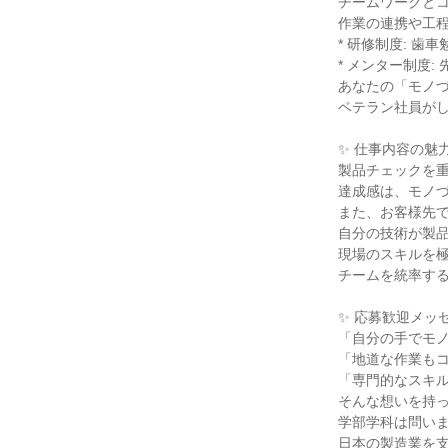
チームワークとコ
作業の連携や工程
* 研修制度: 
* メンター制度:
あなたの「モノづ
ベテラン社員がし
✨ 仕事内容の魅力 
製品チェックを重
達成感は、モノづ
また、お客様先で
自分の技術が製品
現場のスキルを極
チームを統率する
✨ 応募歓迎メッセ
「自分の手でモノ
「地道な作業もコ
「専門的なスキル
そんな想いを持っ
学部学科は問いま
日本の製造業を