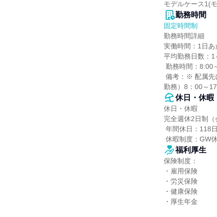
モデルケース1(モ
勤務時間
固定時間制
勤務時間詳細

実働時間：1日あた
平均勤務日数：1ヶ
 勤務時間：8:00～17:05（休憩：1時間5分）

 備考：※ 配属先により交替制あり（実働8時間）

勤務）8：00～17
休日・休暇
休日・休暇

完全週休2日制（
 年間休日：118日

 休暇制度：G
福利厚生
保険制度：

・雇用保険

・労災保険

・健康保険

・厚生年金
