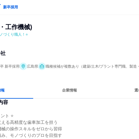
新卒採用
・工作機械)
ノづくり職人！⭐
会社
年卒 新卒採用
広島県
職種候補が複数あり（建築/土木/プラント専門職、製造
情報
企業情報
選
内容
ト ⭐

支える高精度な歯車加工を担う

機械の操作スキルをゼロから習得

積み、モノづくりのプロを目指す
