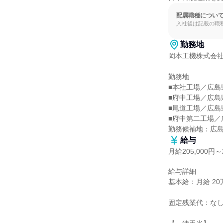
配属職種につい
入社後は記載の職
勤務地
岡本工機株式会社
勤務地

■本社工場／広島県
■府中工場／広島県
■尾道工場／広島県尾
■府中第二工場／
勤務候補地：広
給与
月給205,000円～2
給与詳細

基本給：月給 20万5
固定残業代：なし