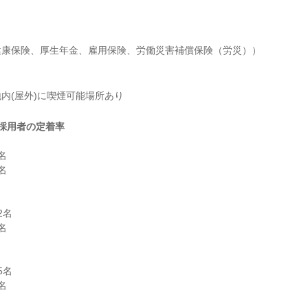
健康保険、厚生年金、雇用保険、労働災害補償保険（労災））
内(屋外)に喫煙可能場所あり
採用者の定着率




名



名


