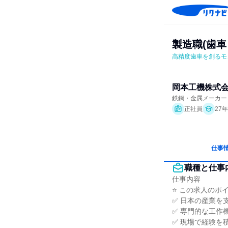
製造職(歯車
高精度歯車を創るモ
岡本工機株式
鉄鋼・金属メーカー
正社員
27
仕事
職種と仕事
仕事内容

⭐ この求人のポイン
✅ 日本の産業を
✅ 専門的な工作
✅ 現場で経験を