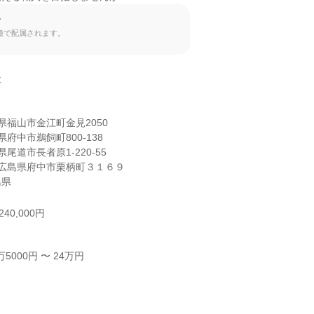
て
種で配属されます。


福山市金江町金見2050

府中市鵜飼町800-138

道市長者原1-220-55

広島県府中市栗柄町３１６９

島県
40,000円
000円 〜 24万円


