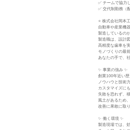
✅ チームで協力
✅ 交代制勤務（
⭐ 株式会社岡本工
自動車や産業機器
製造しているのが
製造職は、設計図
高精度な歯車を実
モノづくりの最前
あなたの手で、社
✨ 事業の強み ✨

創業100年近い歴
ノウハウと技術力
カスタマイズにも
失敗を恐れず、積
風土があるため、
改善に果敢に取り
✨ 働く環境 ✨

製造現場では、効