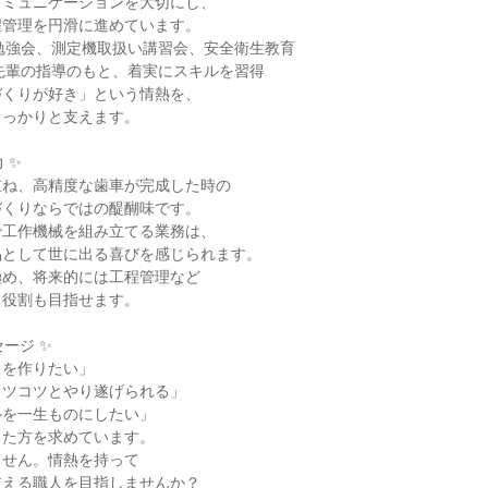
ミュニケーションを大切にし、

管理を円滑に進めています。

歯車勉強会、測定機取扱い講習会、安全衛生教育

 先輩の指導のもと、着実にスキルを習得

くりが好き」という情熱を、

っかりと支えます。

✨

ね、高精度な歯車が完成した時の

くりならではの醍醐味です。

工作機械を組み立てる業務は、

として世に出る喜びを感じられます。

め、将来的には工程管理など

役割も目指せます。

ージ ✨

を作りたい」

ツコツとやり遂げられる」

を一生ものにしたい」

た方を求めています。

せん。情熱を持って

支える職人を目指しませんか？