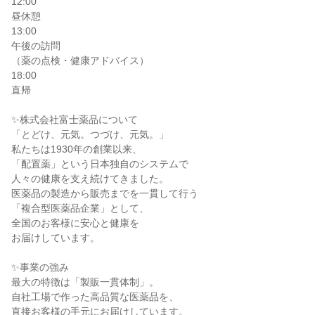
12:00

昼休憩

13:00

午後の訪問

（薬の点検・健康アドバイス）

18:00

直帰

✨株式会社富士薬品について

「とどけ、元気。つづけ、元気。」

私たちは1930年の創業以来、

「配置薬」という日本独自のシステムで

人々の健康を支え続けてきました。

医薬品の製造から販売までを一貫して行う

「複合型医薬品企業」として、

全国のお客様に安心と健康を

お届けしています。

✨事業の強み

最大の特徴は「製販一貫体制」。

自社工場で作った高品質な医薬品を、

直接お客様の手元にお届けしています。
