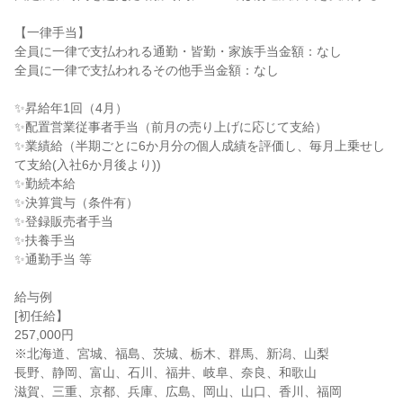
【一律手当】

全員に一律で支払われる通勤・皆勤・家族手当金額：なし

全員に一律で支払われるその他手当金額：なし

✨昇給年1回（4月）

✨配置営業従事者手当（前月の売り上げに応じて支給）

✨業績給（半期ごとに6か月分の個人成績を評価し、毎月上乗せし
て支給(入社6か月後より))

✨勤続本給

✨決算賞与（条件有）

✨登録販売者手当

✨扶養手当

✨通勤手当 等

給与例

[初任給】

257,000円

※北海道、宮城、福島、茨城、栃木、群馬、新潟、山梨

長野、静岡、富山、石川、福井、岐阜、奈良、和歌山

滋賀、三重、京都、兵庫、広島、岡山、山口、香川、福岡
