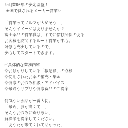
✨創業96年の安定基盤！

 全国で愛されるメーカー営業✨

「営業ってノルマが大変そう…」

そんなイメージはありませんか？

富士薬品の営業職は、すでに信頼関係のある

お客様を訪問するルート営業が中心。

研修も充実しているので、

安心してスタートできます。

✅具体的な業務内容

◎お預かりしている「救急箱」の点検

◎使用されたお薬の補充・集金

◎健康のお悩み相談・アドバイス

◎最適なサプリや健康食品のご提案

何気ない会話が一番大切。

「最近、膝が痛くて…」

そんなお悩みに寄り添い、

解決策を提案してください。

「あなたが来てくれて助かった」
