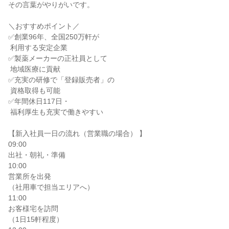
その言葉がやりがいです。

＼おすすめポイント／

✅創業96年、全国250万軒が

 利用する安定企業

✅製薬メーカーの正社員として

 地域医療に貢献

✅充実の研修で「登録販売者」の

 資格取得も可能

✅年間休日117日・

 福利厚生も充実で働きやすい

【新入社員一日の流れ（営業職の場合） 】

09:00

出社・朝礼・準備

10:00

営業所を出発

（社用車で担当エリアへ）

11:00

お客様宅を訪問

（1日15軒程度）
