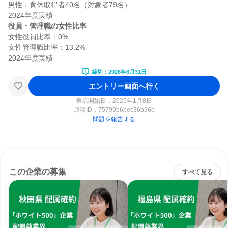
男性：育休取得者40名（対象者79名）

役員・管理職の女性比率
女性役員比率：0%

女性管理職比率：13.2%

締切：2026年8月31日
エントリー画面へ行く
表示開始日：2026年1月8日
原稿ID：
75799b6bec36b96b
問題を報告する
この企業の募集
すべて見る