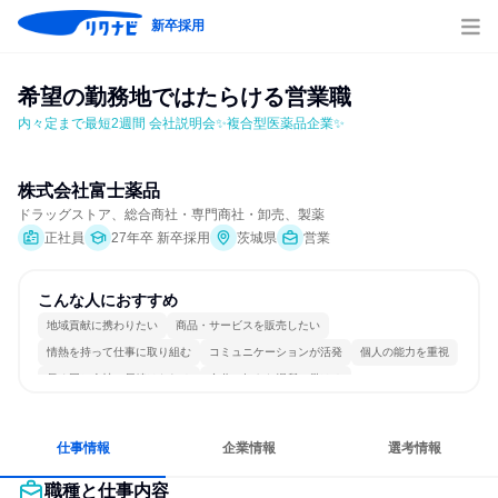
新卒採用
希望の勤務地ではたらける営業職
内々定まで最短2週間 会社説明会✨複合型医薬品企業✨
株式会社富士薬品
ドラッグストア、総合商社・専門商社・卸売、製薬
正社員
27年卒 新卒採用
茨城県
営業
こんな人におすすめ
地域貢献に携わりたい
商品・サービスを販売したい
情熱を持って仕事に取り組む
コミュニケーションが活発
個人の能力を重視
長く同じ会社に居続けられる
自分の好きな場所で働ける
明確な目標を追いかける
若手が裁量を持てる環境
人とたくさん会話する
仕事情報
企業情報
選考情報
職種と仕事内容