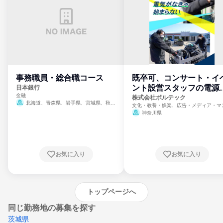
事務職員・総合職コース
既卒可、コンサート・イ
ント設営スタッフの電源
日本銀行
金融
門
株式会社ボルテック
北海道、青森県、岩手県、宮城県、秋田
文化・教養・娯楽、広告・メディア・マ
県、山形県、福島県、茨城県、群馬県、埼玉
ミ、電力・ガス・水道・エネルギー
神奈川県
県、東京都、神奈川県、新潟県、富山県、石
川県、福井県、山梨県、長野県、静岡県、愛
知県、京都府、大阪府、兵庫県、鳥取県、島
根県、岡山県、広島県、山口県、徳島県、香
川県、愛媛県、高知県、福岡県、佐賀県、長
お気に入り
お気に入り
崎県、熊本県、大分県、宮崎県、鹿児島県、
沖縄県
トップページへ
同じ勤務地の募集を探す
茨城県