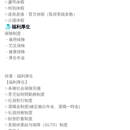
✨慶弔休暇

✨特別休暇

✨産前産後・育児休暇（取得実績多数）

✨介護休暇
福利厚生
保険制度：

・雇用保険

・労災保険

・健康保険

・厚生年金

待遇・福利厚生

【福利厚生】

✨各種社会保険完備

✨育児短時間勤務制度

✨社員割引制度

✨退職金制度(確定拠出年金、退職一時金)

✨社員持株制度

✨財形貯蓄制度

✨長期休業給与保障（GLTD）制度
