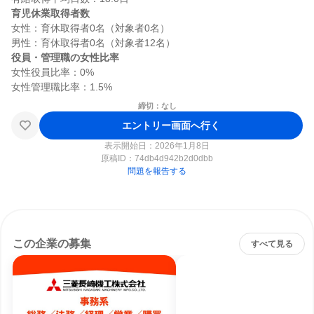
育児休業取得者数
女性：育休取得者0名（対象者0名）

役員・管理職の女性比率
女性役員比率：0%

締切：なし
エントリー画面へ行く
表示開始日：2026年1月8日
原稿ID：
74db4d942b2d0dbb
問題を報告する
この企業の募集
すべて見る