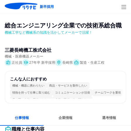
新卒採用
総合エンジニアリング企業での技術系総合職
機械工学など機械系の知識を活かしてメーカーで活躍！
三菱長崎機工株式会社
機械・医療機器メーカー
正社員
27年卒 新卒採用
長崎県
製造・生産工程
こんな人におすすめ
機械・機器に携わりたい
商品・サービスを製作したい
情熱を持って仕事に取り組む
コミュニケーションが活発
チームワークを重視
長く同じ会社に居続けられる
多様な職種の人と関われる
一つの専門分野を極める
若手が裁量を持てる環境
人とたくさん会話する
仕事情報
企業情報
選考情報
職種と仕事内容