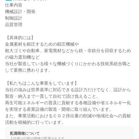
仕事内容

機械設計・開発

制御設計

品質管理

【具体的には】

金属素材を鍛圧するための鍛圧機械や

粗大ゴミや自動車、家電廃材などから鉄・非鉄分を回収するため
の磁力選別機など

当社が製造している様々な機械づくりにかかわる技術系総合職と
して業務に携わります。

【私たちはこんな事業をしています】

当社の強みは世界基準に対応できる設計力だけでなく、設計から
製造・納入まで一貫して自社で請け負えること。

再生可能エネルギーの普及に貢献する各種設備や省エネルギー化
を実現する産業設備の製造・開発に取り組んでいます。

また、事業活動におけるＣＯ２排出量の削減や地域社会への貢献
活動を積極的に行っています。
配属職種について
入社後は記載の職種で配属されます。