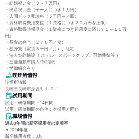
・結婚祝い金（３～７万円）

・出産祝い金（子一人につき１万円）

・人間ドック受診料（５千円～／回）

・資格取得費用支援（１資格につき２０万円を上限）

・資格取得時報奨金（１資格につき難易度に応じて１～１０万
円）

・昼食の弁当（２７０円／食）

・独身寮（家賃５千円／月）、社宅

・法人契約施設（ ホテル、スポーツクラブ、冠婚葬祭等 ）

・三菱自動車購入時の割引

・労働組合有り
喫煙所情報
喫煙所情報

長崎県長崎市深堀町１-２-１
試用期間
試用・研修期間：14日間

職場情報
過去3年間の新卒採用者の定着率
▼2024年度

新卒採用者数：3名
