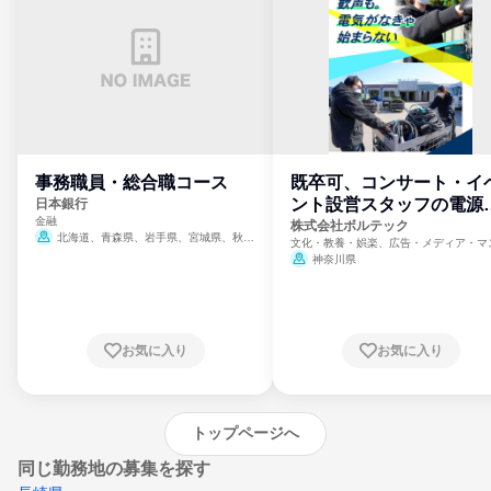
事務職員・総合職コース
既卒可、コンサート・イ
ント設営スタッフの電源
日本銀行
金融
門
株式会社ボルテック
北海道、青森県、岩手県、宮城県、秋田
文化・教養・娯楽、広告・メディア・マ
県、山形県、福島県、茨城県、群馬県、埼玉
ミ、電力・ガス・水道・エネルギー
神奈川県
県、東京都、神奈川県、新潟県、富山県、石
川県、福井県、山梨県、長野県、静岡県、愛
知県、京都府、大阪府、兵庫県、鳥取県、島
根県、岡山県、広島県、山口県、徳島県、香
川県、愛媛県、高知県、福岡県、佐賀県、長
お気に入り
お気に入り
崎県、熊本県、大分県、宮崎県、鹿児島県、
沖縄県
トップページへ
同じ勤務地の募集を探す