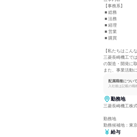
【事務系】

 ■ 総務

 ■ 法務

 ■ 経理

 ■ 営業

 ■ 購買

【私たちはこんな
三菱長崎機工で
の製造・開発に取
また、事業活動
配属職種につい
入社後は記載の職
勤務地
三菱長崎機工株式
勤務地

勤務候補地：東
給与