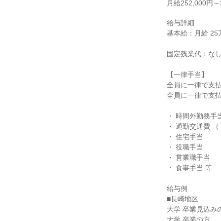
月給252,000円～2
給与詳細

基本給：月給 25万2
固定残業代：なし
【一律手当】

全員に一律で支払
全員に一律で支払
・ 時間外勤務手
・ 通勤交通費 
・ 住宅手当

・ 役職手当

・ 営業職手当

・ 食事手当 等

給与例

■長崎地区

大学 卒業見込みの
大学 卒業の方
