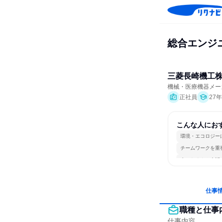
総合エンジ
三菱長崎機工
機械・医療機器メー
正社員
27
こんな人にお
環境・エコロジー
チームワークを重
人とたくさん会話
仕事
職種と仕事
仕事内容
