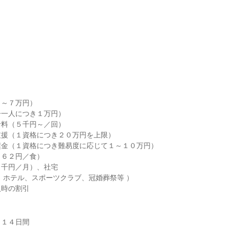
～７万円）

一人につき１万円）

料（５千円～／回）

援（１資格につき２０万円を上限）

金（１資格につき難易度に応じて１～１０万円）

６２円／食）

千円／月）、社宅

 ホテル、スポーツクラブ、冠婚葬祭等 ）

時の割引

１４日間
