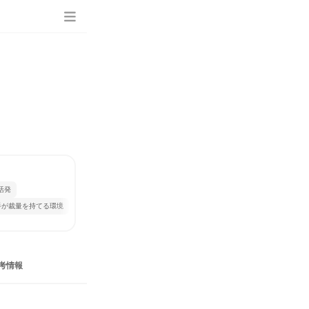
活発
手が裁量を持てる環境
考情報