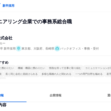
新卒採用
ニアリング企業での事務系総合職
株式会社
カー
年卒 新卒採用
東京都、大阪府、長崎県
バックオフィス・事務・受付
すすめ
に携わりたい
機械・機器に携わりたい
情熱を持って仕事に取り組む
コミュニケーションが
視
長く同じ会社に居続けられる
多様な職種の人と関われる
一つの専門分野を極める
若
する
情報
企業情報
選
内容