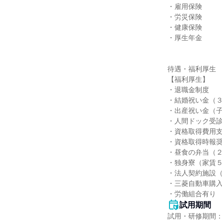
・雇用保険

・労災保険

・健康保険

・厚生年金

待遇・福利厚生

【福利厚生】

・退職金制度

・結婚祝い金（３
・出産祝い金（子
・人間ドック受診
・資格取得費用支
・資格取得時報奨
・昼食の弁当（２
・独身寮（家賃５
・法人契約施設（
・三菱自動車購入
・労働組合有り
試用期間
試用・研修期間：