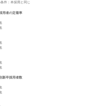
採用者の定着率












別新卒採用者数



