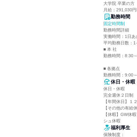
大学院 卒業の方

月給：291,030
勤務時間
固定時間制
勤務時間詳細

実働時間：1日あた
平均勤務日数：1ヶ
■ 本 社

勤務時間：8:30～
■ 各拠点

勤務時間：9:00
休日・休暇
休日・休暇

完全週休２日制 
【年間休日】１２
【その他の有給休
【休暇】GW休
シュ休暇
福利厚生
保険制度：
