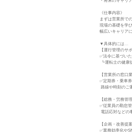
・将来のキャリア
《仕事内容》

まずは営業所での
現場の基礎を学び
幅広いキャリアに
▼具体的には…

【運行管理のサポ
✅法令に基づいた
 ┗運転士の健康状態・酒気帯び確認など

【営業所の窓口業
✅定期券・乗車券
 路線や時刻のご案内など、お客様対応

【総務・労務管理
✅従業員の勤怠管
 電話応対などの事務全般

【企画・改善提案
✅業務効率化やS