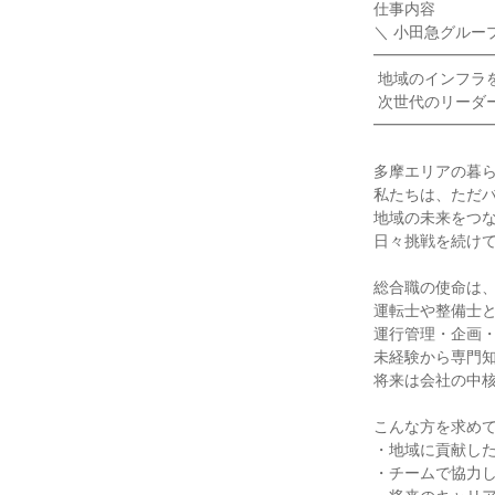
仕事内容

＼ 小田急グルー
━━━━━━━━
 地域のインフラを支え

 次世代のリーダーを目指しませんか！

━━━━━━━━
多摩エリアの暮ら
私たちは、ただバ
地域の未来をつな
日々挑戦を続けて
総合職の使命は、
運転士や整備士と
運行管理・企画・
未経験から専門知
将来は会社の中核
こんな方を求めて
・地域に貢献した
・チームで協力し