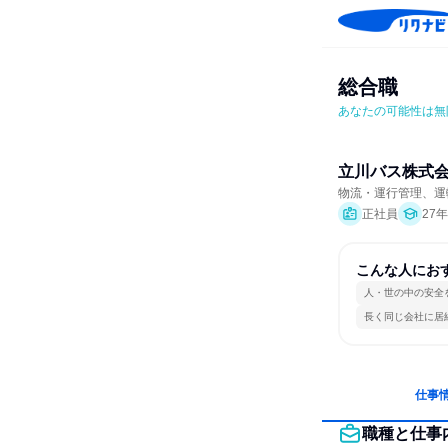
総合職
あなたの可能性は無
立川バス株式
物流・運行管理、運
正社員
27
こんな人にお
人・世の中の安全
長く同じ会社に居
仕事
職種と仕事