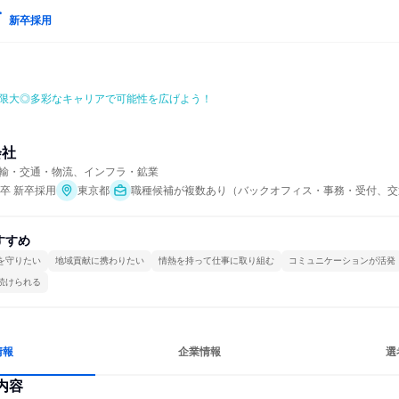
新卒採用
限大◎多彩なキャリアで可能性を広げよう！
会社
輸・交通・物流、インフラ・鉱業
年卒 新卒採用
東京都
職種候補が複数あり（バックオフィス・事務・受付、交
すすめ
を守りたい
地域貢献に携わりたい
情熱を持って仕事に取り組む
コミュニケーションが活発
続けられる
情報
企業情報
選
内容