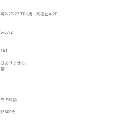
-27-27 TBK第一高松ビル2F

87-2

51

はありません。

京都
当の総額

5600円


