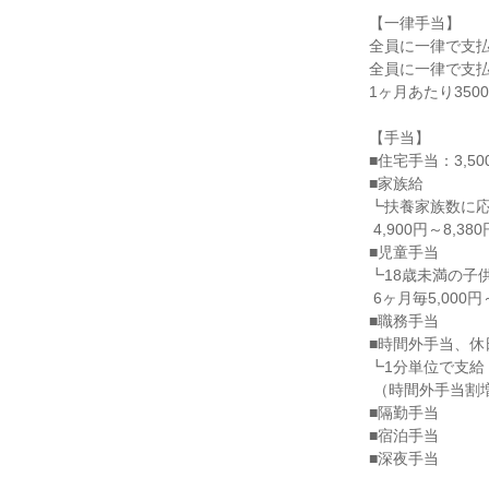
【一律手当】

全員に一律で支払
全員に一律で支払
1ヶ月あたり3500
【手当】

■住宅手当：3,500
■家族給

┗扶養家族数に応
 4,900円～8,380円/月（最大5人まで）

■児童手当

┗18歳未満の子
 6ヶ月毎5,000円～

■職務手当

■時間外手当、休
┗1分単位で支給

 （時間外手当割増率1.26、休日出勤手当割増率1.37）

■隔勤手当

■宿泊手当

■深夜手当
