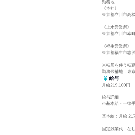
勤務地

《本社》

東京都立川市高松町2
《上水営業所》

東京都立川市幸町5-
《福生営業所》

東京都福生市志茂1
※転居を伴う転勤
勤務候補地：東
給与
月給219,100円
給与詳細

※基本給・一律手
基本給：月給 21万
固定残業代：なし