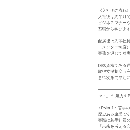
《入社後の流れ》
入社後は約半月間
ビジネスマナーや
基礎から学びます
配属後は先輩社員
（メンター制度）
実務を通じて着実
国家資格である運
取得支援制度も完
意欲次第で早期に
━━━━━━━━
 ⭐・。＊ 魅力をPICK UP ＊。・⭐

━━━━━━━━
⭐Point 1：若
歴史ある企業です
実際に若手社員の提
「未来を考える会