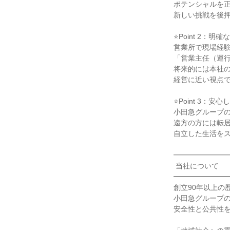
ポテンシャルを正
新しい挑戦を後押
⭐Point 2：明
営業所で現場経験
「営業主任（運行
将来的には本社の
経営に近い視点で
⭐Point 3：安
小田急グループの
遠方の方には転居
自立した生活をス
━━━━━━━━
 当社について

━━━━━━━━
創立90年以上の
小田急グループの
安全性と公共性を