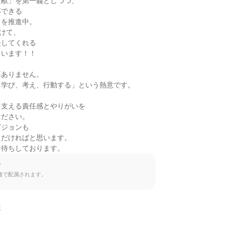
献」を第一義としつつ、

できる

を推進中。

けて、

してくれる

います！！

ありません。

学び、考え、行動する」という熱意です。

支える責任感とやりがいを

ださい。

ジョンも

だければと思います。

お待ちしております。
て
種で配属されます。

