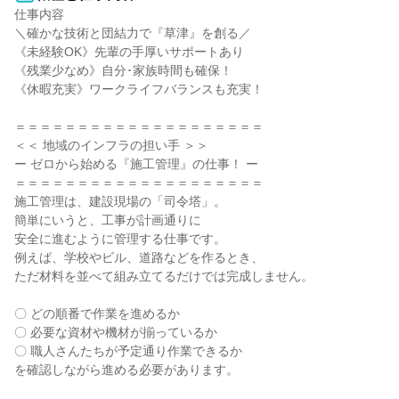
仕事内容

＼確かな技術と団結力で『草津』を創る／

《未経験OK》先輩の手厚いサポートあり

《残業少なめ》自分･家族時間も確保！

《休暇充実》ワークライフバランスも充実！

＝＝＝＝＝＝＝＝＝＝＝＝＝＝＝＝＝＝＝＝

＜＜ 地域のインフラの担い手 ＞＞

ー ゼロから始める『施工管理』の仕事！ ー

＝＝＝＝＝＝＝＝＝＝＝＝＝＝＝＝＝＝＝＝

施工管理は、建設現場の「司令塔」。

簡単にいうと、工事が計画通りに

安全に進むように管理する仕事です。

例えば、学校やビル、道路などを作るとき、

ただ材料を並べて組み立てるだけでは完成しません。

〇 どの順番で作業を進めるか

〇 必要な資材や機材が揃っているか

〇 職人さんたちが予定通り作業できるか

を確認しながら進める必要があります。
