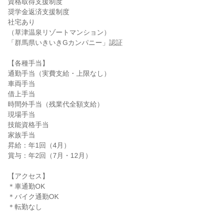
資格取得支援制度

奨学金返済支援制度

社宅あり

（草津温泉リゾートマンション）

「群馬県いきいきGカンパニー」認証

【各種手当】

通勤手当（実費支給・上限なし）

車両手当

借上手当

時間外手当（残業代全額支給）

現場手当

技能資格手当

家族手当

昇給：年1回（4月）

賞与：年2回（7月・12月）

【アクセス】

＊車通勤OK

＊バイク通勤OK

＊転勤なし
