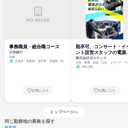
事務職員・総合職コース
既卒可、コンサート・イ
ント設営スタッフの電源
日本銀行
金融
門
株式会社ボルテック
北海道、青森県、岩手県、宮城県、秋田
文化・教養・娯楽、広告・メディア・マ
県、山形県、福島県、茨城県、群馬県、埼玉
ミ、電力・ガス・水道・エネルギー
神奈川県
県、東京都、神奈川県、新潟県、富山県、石
川県、福井県、山梨県、長野県、静岡県、愛
知県、京都府、大阪府、兵庫県、鳥取県、島
根県、岡山県、広島県、山口県、徳島県、香
川県、愛媛県、高知県、福岡県、佐賀県、長
お気に入り
お気に入り
崎県、熊本県、大分県、宮崎県、鹿児島県、
沖縄県
トップページへ
同じ勤務地の募集を探す
群馬県