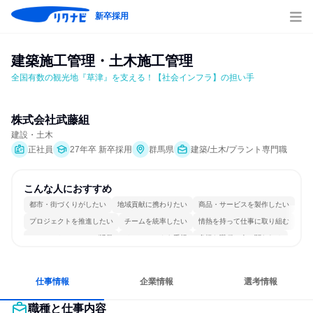
新卒採用
建築施工管理・土木施工管理
全国有数の観光地『草津』を支える！【社会インフラ】の担い手
株式会社武藤組
建設・土木
正社員
27年卒 新卒採用
群馬県
建築/土木/プラント専門職
こんな人におすすめ
都市・街づくりがしたい
地域貢献に携わりたい
商品・サービスを製作したい
プロジェクトを推進したい
チームを統率したい
情熱を持って仕事に取り組む
コミュニケーションが活発
チームワークを重視
多様な職種の人と関われる
人とたくさん会話する
仕事情報
企業情報
選考情報
職種と仕事内容