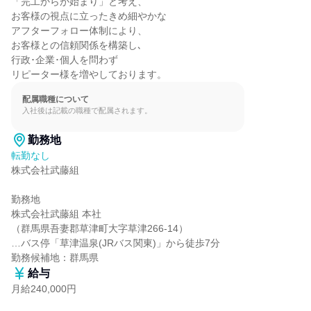
「完工からが始まり」と考え、

お客様の視点に立ったきめ細やかな

アフターフォロー体制により、

お客様との信頼関係を構築し､

行政･企業･個人を問わず

リピーター様を増やしております。
配属職種について
入社後は記載の職種で配属されます。
勤務地
転勤なし
株式会社武藤組

勤務地

株式会社武藤組 本社

（群馬県吾妻郡草津町大字草津266-14）

…バス停「草津温泉(JRバス関東)」から徒歩7分

勤務候補地：群馬県
給与
月給240,000円