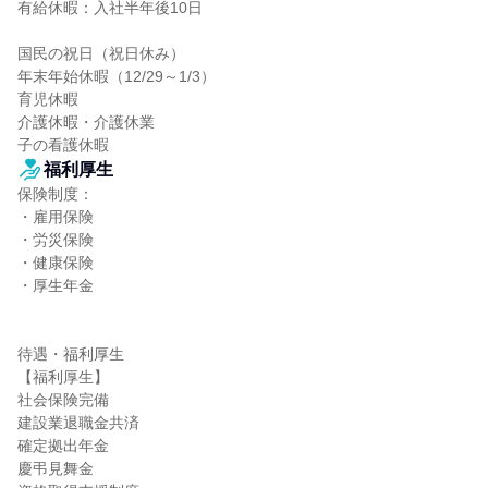
有給休暇：入社半年後10日

国民の祝日（祝日休み）

年末年始休暇（12/29～1/3）

育児休暇

介護休暇・介護休業

子の看護休暇
福利厚生
保険制度：

・雇用保険

・労災保険

・健康保険

・厚生年金

待遇・福利厚生

【福利厚生】

社会保険完備

建設業退職金共済

確定拠出年金

慶弔見舞金
