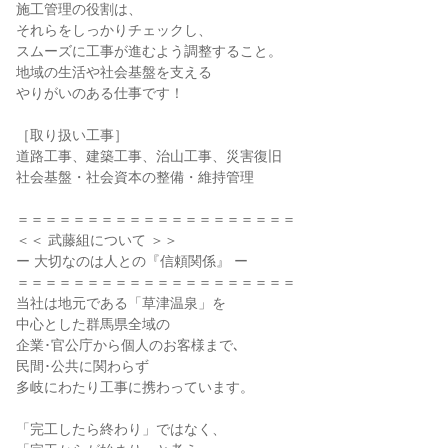
施工管理の役割は、

それらをしっかりチェックし、

スムーズに工事が進むよう調整すること。

地域の生活や社会基盤を支える

やりがいのある仕事です！

［取り扱い工事］

道路工事、建築工事、治山工事、災害復旧

社会基盤・社会資本の整備・維持管理

＝＝＝＝＝＝＝＝＝＝＝＝＝＝＝＝＝＝＝＝

＜＜ 武藤組について ＞＞

ー 大切なのは人との『信頼関係』 ー

＝＝＝＝＝＝＝＝＝＝＝＝＝＝＝＝＝＝＝＝

当社は地元である「草津温泉」を

中心とした群馬県全域の

企業･官公庁から個人のお客様まで､

民間･公共に関わらず

多岐にわたり工事に携わっています。

「完工したら終わり」ではなく、
