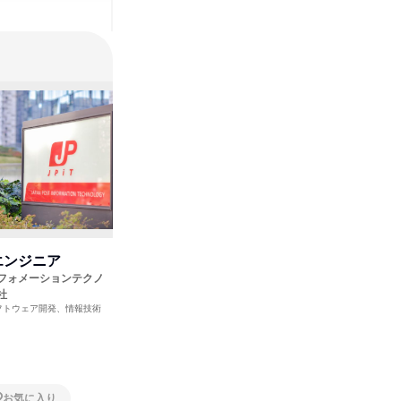
エンジニア
テスター(初富)新卒求人
ITサポ
フォメーションテクノ
株式会社トレビ
ＣＬＩＮ
ITサービス、インターネット・Webサービ
ITサービス
社
ス、ソフトウェア開発
ス、ソフト
千葉県
東京都
フトウェア開発、情報技術
お気に入り
お気に入り