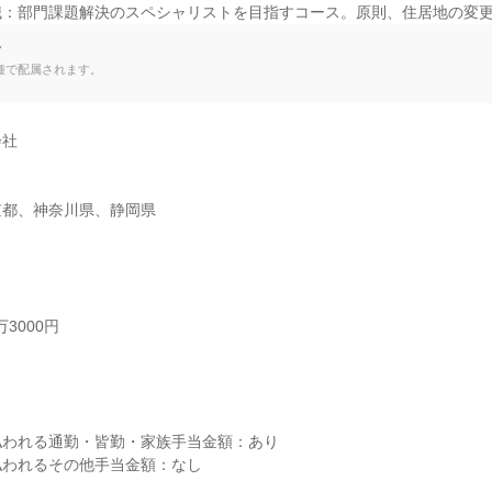
職：部門課題解決のスペシャリストを目指すコース。原則、住居地の変
て
種で配属されます。
社

京都、神奈川県、静岡県
3000円



われる通勤・皆勤・家族手当金額：あり

われるその他手当金額：なし
