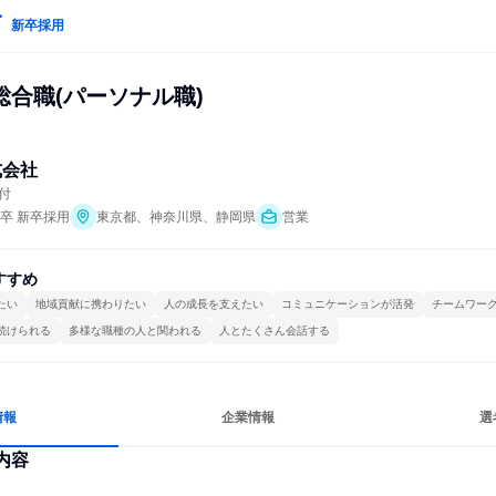
新卒採用
総合職(パーソナル職)
式会社
付
年卒 新卒採用
東京都、神奈川県、静岡県
営業
すすめ
たい
地域貢献に携わりたい
人の成長を支えたい
コミュニケーションが活発
チームワー
続けられる
多様な職種の人と関われる
人とたくさん会話する
情報
企業情報
選
内容