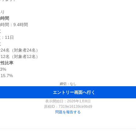
働時間
数
数
4名（対象者24名）

女性比率
%

締切：なし
エントリー画面へ行く
表示開始日：2026年1月8日
原稿ID：
7319e16139ce9bd9
問題を報告する