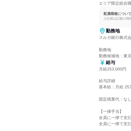
エリア限定総合
配属職種につい
入社後は記載の職
勤務地
スルガ銀行株式会
勤務地

勤務候補地：東
給与
月給253,000円
給与詳細

基本給：月給 25万
固定残業代：なし
【一律手当】

全員に一律で支払
全員に一律で支払