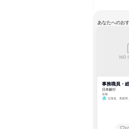
あなたへのお
事務職員・
日本銀行
金融
北海道、青森県
県、山形県、福島県
県、東京都、神奈川
川県、福井県、山梨
知県、京都府、大阪
根県、岡山県、広島
川県、愛媛県、高知
崎県、熊本県、大分
お