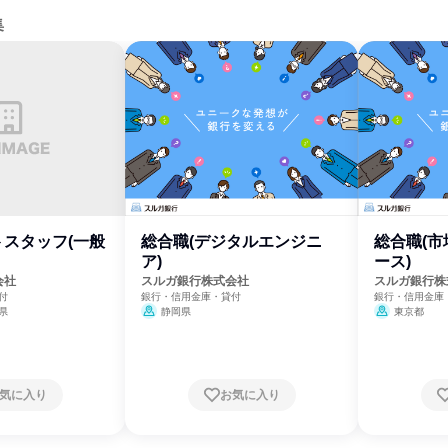
集
スタッフ(一般
総合職(デジタルエンジニ
総合職(
ア)
ース)
会社
スルガ銀行株式会社
スルガ銀行株
付
銀行・信用金庫・貸付
銀行・信用金庫
県
静岡県
東京都
気に入り
お気に入り