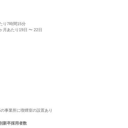
り7時間15分

月あたり19日 〜 22日
部の事業所に喫煙室の設置あり
別新卒採用者数