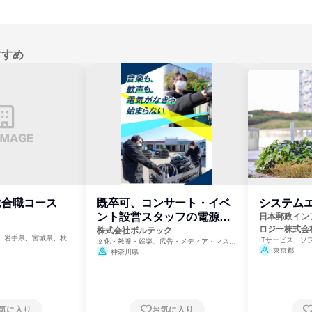
すすめ
総合職コース
既卒可、コンサート・イベ
システム
ント設営スタッフの電源部
日本郵政イン
ロジー株式会
門
株式会社ボルテック
、岩手県、宮城県、秋田
ITサービス、ソ
文化・教養・娯楽、広告・メディア・マスコ
、茨城県、群馬県、埼玉
ミ、電力・ガス・水道・エネルギー
東京都
神奈川県
県、新潟県、富山県、石
県、長野県、静岡県、愛
府、兵庫県、鳥取県、島
県、山口県、徳島県、香
県、福岡県、佐賀県、長
県、宮崎県、鹿児島県、
気に入り
お気に入り