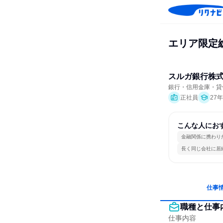
エリア限定
スルガ銀行株
銀行・信用金庫・貸
正社員
27
こんな人にお
金融関係に携わり
長く同じ会社に居
仕事
職種と仕事
仕事内容
