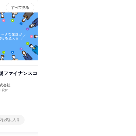
すべて見る
市場ファイナンスコ
総合職(都心不動産ローンコ
総合職(
ース)
スルガ銀
銀行・信用
式会社
スルガ銀行株式会社
北海道
・貸付
銀行・信用金庫・貸付
川県、静岡
東京都
お気に入り
お気に入り