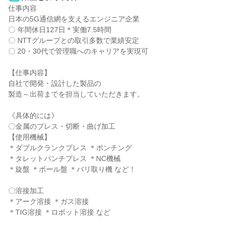
仕事内容

日本の5G通信網を支えるエンジニア企業

〇 年間休日127日＊実働7.5時間

〇 NTTグループとの取引多数で業績安定

〇 20・30代で管理職へのキャリアを実現可

【仕事内容】

自社で開発・設計した製品の

製造～出荷までを担当していただきます。

《具体的には》

〇金属のプレス・切断・曲げ加工

【使用機械】

＊ダブルクランクプレス ＊ポンチング

＊タレットパンチプレス ＊NC機械

＊旋盤 ＊ボール盤 ＊バリ取り機 など！

〇溶接加工

＊アーク溶接 ＊ガス溶接

＊TIG溶接 ＊ロボット溶接 など
