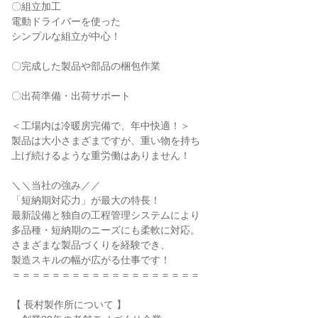
〇組立加工

電動ドライバーを使った

シンプルな組立が中心！

〇完成した製品や部品の梱包作業

〇出荷準備・出荷サポート

＜工場内は冷暖房完備で、年中快適！＞

製品は大小さまざまですが、重い物を持ち

上げ続けるような重労働はありません！

＼＼当社の強み／／

「短納期対応力」が最大の特長！

最新設備と独自の工程管理システムにより

多品種・短納期のニーズにも柔軟に対応。

さまざまな製品づくりを経験でき、

製造スキルの幅が広がる仕事です！

＝＝＝＝＝＝＝＝＝＝＝＝＝＝＝＝＝＝＝

【 長村製作所について 】
