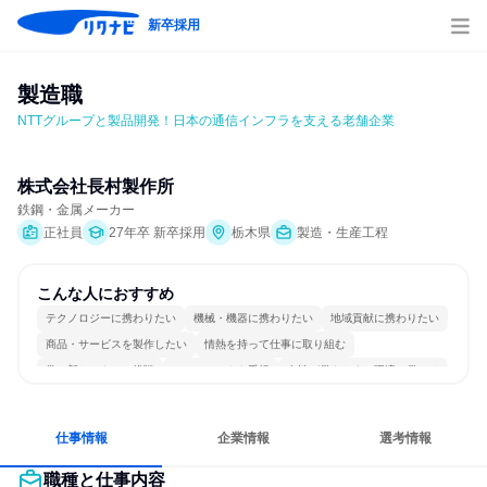
新卒採用
製造職
NTTグループと製品開発！日本の通信インフラを支える老舗企業
株式会社長村製作所
鉄鋼・金属メーカー
正社員
27年卒 新卒採用
栃木県
製造・生産工程
こんな人におすすめ
テクノロジーに携わりたい
機械・機器に携わりたい
地域貢献に携わりたい
商品・サービスを製作したい
情熱を持って仕事に取り組む
常に新しいものに挑戦
チームワークを重視
女性が働きやすい環境で働ける
長く同じ会社に居続けられる
若手が裁量を持てる環境
仕事情報
企業情報
選考情報
職種と仕事内容