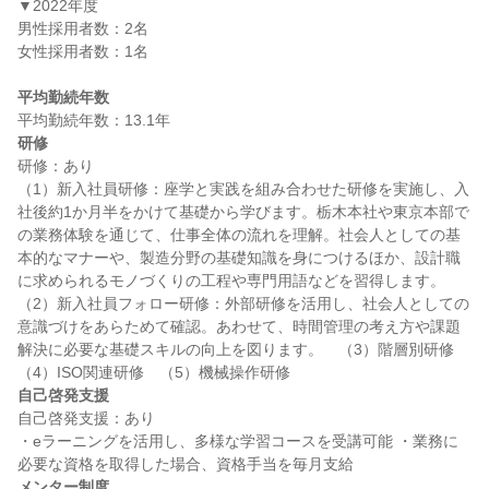
▼2022年度

男性採用者数：2名

女性採用者数：1名

平均勤続年数
研修
研修：あり

（1）新入社員研修：座学と実践を組み合わせた研修を実施し、入
社後約1か月半をかけて基礎から学びます。栃木本社や東京本部で
の業務体験を通じて、仕事全体の流れを理解。社会人としての基
本的なマナーや、製造分野の基礎知識を身につけるほか、設計職
に求められるモノづくりの工程や専門用語などを習得します。　
（2）新入社員フォロー研修：外部研修を活用し、社会人としての
意識づけをあらためて確認。あわせて、時間管理の考え方や課題
解決に必要な基礎スキルの向上を図ります。　（3）階層別研修　
自己啓発支援
自己啓発支援：あり

・eラーニングを活用し、多様な学習コースを受講可能 ・業務に
メンター制度