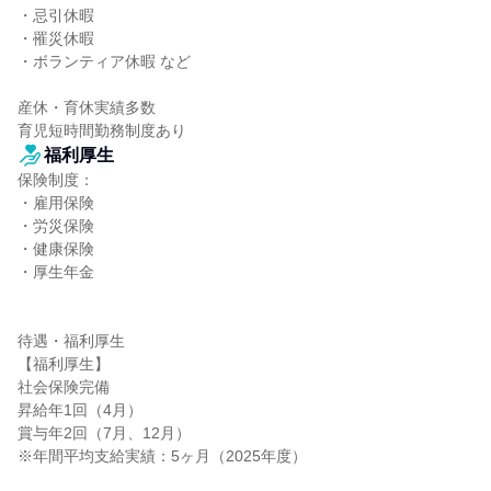
・忌引休暇

・罹災休暇

・ボランティア休暇 など

産休・育休実績多数

育児短時間勤務制度あり
福利厚生
保険制度：

・雇用保険

・労災保険

・健康保険

・厚生年金

待遇・福利厚生

【福利厚生】

社会保険完備

昇給年1回（4月）

賞与年2回（7月、12月）

※年間平均支給実績：5ヶ月（2025年度）
