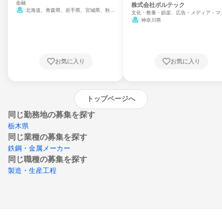
金融
門
株式会社ボルテック
北海道、青森県、岩手県、宮城県、秋田
文化・教養・娯楽、広告・メディア・マ
県、山形県、福島県、茨城県、群馬県、埼玉
ミ、電力・ガス・水道・エネルギー
神奈川県
県、東京都、神奈川県、新潟県、富山県、石
川県、福井県、山梨県、長野県、静岡県、愛
知県、京都府、大阪府、兵庫県、鳥取県、島
根県、岡山県、広島県、山口県、徳島県、香
川県、愛媛県、高知県、福岡県、佐賀県、長
お気に入り
お気に入り
崎県、熊本県、大分県、宮崎県、鹿児島県、
沖縄県
トップページへ
同じ勤務地の募集を探す
栃木県
同じ業種の募集を探す
鉄鋼・金属メーカー
同じ職種の募集を探す
製造・生産工程