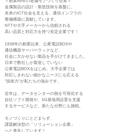
＜創業88年の老舗モノづくり企業＞

金属製品の設計・製造技術を基盤に、

未来のICT社会を支える、通信インフラの

整備構築に貢献しています。

NTTや大手メーカーから信頼される

高い品質と対応力を持つ安定企業です！

1938年の創業以来、公衆電話BOXや

通信機器サーバーラックなど、

社会に欠かせない製品を手がけてきました。

日本で数社しか製造していない

公衆電話BOXをはじめ、大手企業では

対応しきれない細かなニーズにも応える

“技術力”が私たちの強みです。

近年は、データセンターの熱を可視化する

自社ソフト開発や、5G基地局設置を支援

するサービスなど、新たな分野にも挑戦。

モノづくりにとどまらず、

課題解決型の「ソリューション企業」

へと進化しています！
