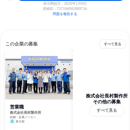
表示開始日：2026年1月8日
原稿ID：
72719d581f90f71b
問題を報告する
この企業の募集
すべて見る
株式会社長村製作所
その他の募集
営業職
すべて見る
株式会社長村製作所
鉄鋼・金属メーカー
東京都