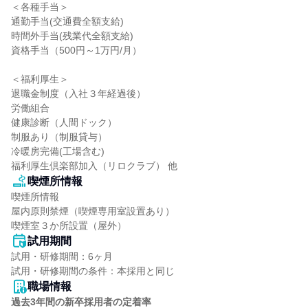
＜各種手当＞

通勤手当(交通費全額支給)

時間外手当(残業代全額支給)

資格手当（500円～1万円/月）

＜福利厚生＞

退職金制度（入社３年経過後）

労働組合

健康診断（人間ドック）

制服あり（制服貸与）

冷暖房完備(工場含む)

福利厚生倶楽部加入（リロクラブ） 他
喫煙所情報
喫煙所情報

屋内原則禁煙（喫煙専用室設置あり）

喫煙室３か所設置（屋外）
試用期間
試用・研修期間：6ヶ月

職場情報
過去3年間の新卒採用者の定着率