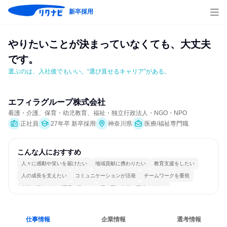
新卒採用
やりたいことが決まっていなくても、大丈夫
です。
選ぶのは、入社後でもいい。“選び直せるキャリア”がある。
エフィラグループ株式会社
看護・介護、保育・幼児教育、福祉・独立行政法人・NGO・NPO
正社員
27年卒 新卒採用
神奈川県
医療/福祉専門職
こんな人におすすめ
人々に感動や笑いを届けたい
地域貢献に携わりたい
教育支援をしたい
人の成長を支えたい
コミュニケーションが活発
チームワークを重視
女性が働きやすい環境で働ける
長く同じ会社に居続けられる
人とたくさん会話する
目標に追われず働ける
仕事情報
企業情報
選考情報