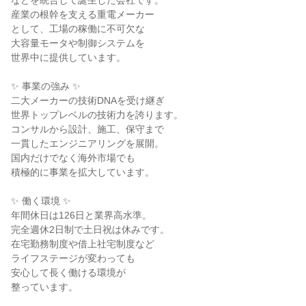
などを統合して誕生した会社です。

産業の根幹を支える重電メーカー

として、工場の稼働に不可欠な

大容量モータや制御システムを

世界中に提供しています。

✨ 事業の強み ✨

二大メーカーの技術DNAを受け継ぎ

世界トップレベルの技術力を誇ります。

コンサルから設計、施工、保守まで

一貫したエンジニアリングを展開。

国内だけでなく海外市場でも

積極的に事業を拡大しています。

✨ 働く環境 ✨

年間休日は126日と業界高水準。

完全週休2日制で土日祝は休みです。

在宅勤務制度や借上社宅制度など

ライフステージが変わっても

安心して長く働ける環境が

整っています。
