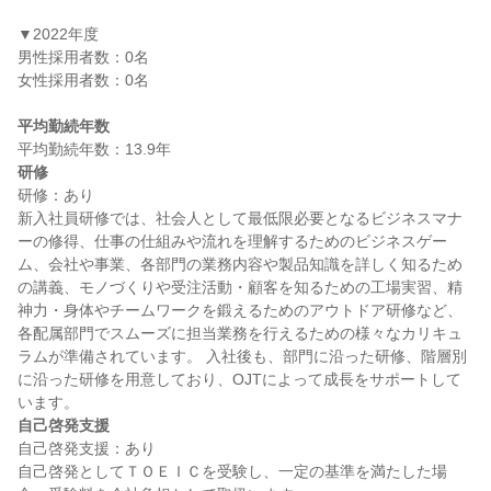
▼2022年度

男性採用者数：0名

女性採用者数：0名

平均勤続年数
研修
研修：あり

新入社員研修では、社会人として最低限必要となるビジネスマナ
ーの修得、仕事の仕組みや流れを理解するためのビジネスゲー
ム、会社や事業、各部門の業務内容や製品知識を詳しく知るため
の講義、モノづくりや受注活動・顧客を知るための工場実習、精
神力・身体やチームワークを鍛えるためのアウトドア研修など、
各配属部門でスムーズに担当業務を行えるための様々なカリキュ
ラムが準備されています。 入社後も、部門に沿った研修、階層別
に沿った研修を用意しており、OJTによって成長をサポートして
自己啓発支援
自己啓発支援：あり

自己啓発としてＴＯＥＩＣを受験し、一定の基準を満たした場