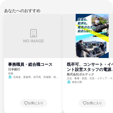
あなたへのおすすめ
事務職員・総合職コース
既卒可、コンサート・イ
ント設営スタッフの電源
日本銀行
金融
門
株式会社ボルテック
北海道、青森県、岩手県、宮城県、秋田
文化・教養・娯楽、広告・メディア・マ
県、山形県、福島県、茨城県、群馬県、埼玉
ミ、電力・ガス・水道・エネルギー
神奈川県
県、東京都、神奈川県、新潟県、富山県、石
川県、福井県、山梨県、長野県、静岡県、愛
知県、京都府、大阪府、兵庫県、鳥取県、島
根県、岡山県、広島県、山口県、徳島県、香
川県、愛媛県、高知県、福岡県、佐賀県、長
お気に入り
お気に入り
崎県、熊本県、大分県、宮崎県、鹿児島県、
沖縄県