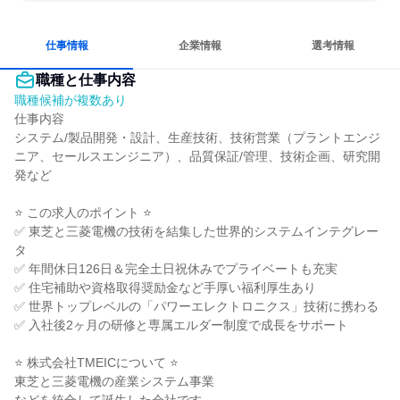
グローバル志向が強い
女性が働きやすい環境で働ける
一つの専門分野を極める
若手が裁量を持てる環境
仕事情報
企業情報
選考情報
職種と仕事内容
職種候補が複数あり
仕事内容

システム/製品開発・設計、生産技術、技術営業（プラントエンジ
ニア、セールスエンジニア）、品質保証/管理、技術企画、研究開
発など

⭐ この求人のポイント ⭐

✅ 東芝と三菱電機の技術を結集した世界的システムインテグレー
タ

✅ 年間休日126日＆完全土日祝休みでプライベートも充実

✅ 住宅補助や資格取得奨励金など手厚い福利厚生あり

✅ 世界トップレベルの「パワーエレクトロニクス」技術に携わる

✅ 入社後2ヶ月の研修と専属エルダー制度で成長をサポート

⭐ 株式会社TMEICについて ⭐

東芝と三菱電機の産業システム事業
