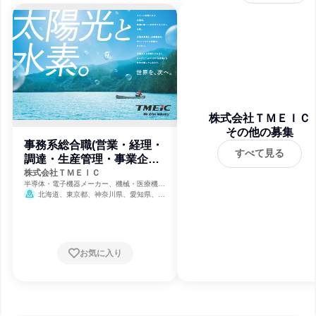
株式会社ＴＭＥＩＣ
その他の募集
事務系総合職(営業・経理・
すべて見る
調達・生産管理・事業企画
など)
株式会社ＴＭＥＩＣ
半導体・電子機器メーカー、機械・医療機器
メーカー、電力・ガス・水道・エネルギー
北海道、東京都、神奈川県、愛知県、兵
庫県、長崎県
お気に入り