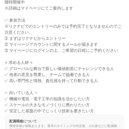
随時開催中

※詳細はマイページにてご案内します

✅ 参加方法

※リクナビでのエントリーのみでは予約完了となりませんのでご
注意ください。

➀ まずはリクナビからエントリー

➁ マイぺージアカウントに関するメールが届きます

➂ マイページにログインの上、ご希望の日程にご予約ください

⭐ 求める人材 ⭐

✅ グローバルな舞台で新しい価値創造にチャレンジできる人

✅ 他者の意見を尊重し、チームで協働できる人

✅ 高い専門性と情熱、責任感を持って行動できる人

✨ 向いている人 ✨

✅ 機械や電気・電子工学の知識を活かしたい方

✅ スケールの大きなモノづくりに携わりたい方

✅ 安定した基盤の中でじっくり技術を磨きたい方
配属職種について
職種候補が複数あります。選考のタイミングや内定後、入社後などに配属職