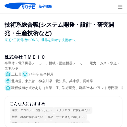
新卒採用
技術系総合職(システム開発・設計・研究開
発・生産技術など)
東芝×三菱電機のDNA。世界を動かす技術者へ。
株式会社ＴＭＥＩＣ
半導体・電子機器メーカー、機械・医療機器メーカー、電力・ガス・水道・
エネルギー
正社員
27年卒 新卒採用
北海道、東京都、神奈川県、愛知県、兵庫県、長崎県
職種候補が複数あり（営業、IT、学術研究、建築/土木/プラント専門職、製
こんな人におすすめ
環境・エコロジーに携わりたい
テクノロジーに携わりたい
機械・機器に携わりたい
商品・サービスを企画したい
商品・サービスを製作したい
プロジェクトを推進したい