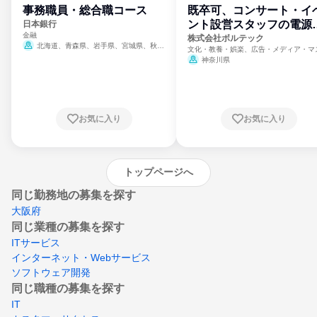
事務職員・総合職コース
既卒可、コンサート・イ
ント設営スタッフの電源
日本銀行
金融
門
株式会社ボルテック
北海道、青森県、岩手県、宮城県、秋田
文化・教養・娯楽、広告・メディア・マ
県、山形県、福島県、茨城県、群馬県、埼玉
ミ、電力・ガス・水道・エネルギー
神奈川県
県、東京都、神奈川県、新潟県、富山県、石
川県、福井県、山梨県、長野県、静岡県、愛
知県、京都府、大阪府、兵庫県、鳥取県、島
根県、岡山県、広島県、山口県、徳島県、香
川県、愛媛県、高知県、福岡県、佐賀県、長
お気に入り
お気に入り
崎県、熊本県、大分県、宮崎県、鹿児島県、
沖縄県
トップページへ
同じ勤務地の募集を探す
大阪府
同じ業種の募集を探す
ITサービス
インターネット・Webサービス
ソフトウェア開発
同じ職種の募集を探す
IT