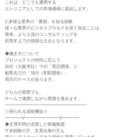
これは、どこでも通用する

エンジニアとしての市場価値に直結します。

2.多様な業界の「裏側」を知る経験

様々な業界のビジネスプロセスを深く知ることは、

将来、より上流のコンサルティングを

目指す上での強固な土台となります。

◆働き方について

プロジェクトの特性に応じて、

自社（大阪本社）での「受託開発」と

顧客先での「SES（常駐開発）」

両方のケースがあります。

どちらの形態でも、

チームで連携しながら業務を進めます。

━━━━━━━━━━━━━━━━━━━

☆得られる成長機会☆

━━━━V━━━━━━━━V━━━━

◆文理不問の充実した研修制度

IT未経験の方、文系出身の方も
