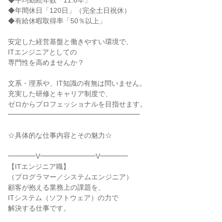
◆平均勤続年数「11.6年」

◆年間休日「120日」（完全土日祝休）

◆有給休暇取得率「50％以上」

安定した経営基盤と働きやすい環境で、

ITエンジニアとしての

専門性を高めませんか？

文系・理系や、IT知識の有無は問いません。

充実した研修とキャリア制度で、

ゼロからプロフェッショナルを目指せます。

━━━━━━━━━━━━━━━━━━━

☆具体的な仕事内容とその魅力☆

━━━━V━━━━━━━━V━━━━

【ITエンジニア職】

（プログラマー／システムエンジニア）

顧客が抱える業務上の課題を、

ITシステム（ソフトウェア）の力で

解決する仕事です。
