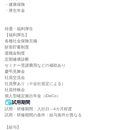
・健康保険

・厚生年金

待遇・福利厚生

【福利厚生】

各種社会保険完備

財形貯蓄制度

退職金制度

定期健康診断

セミナー受講費用などの補助あり

慶弔見舞金

社員交流会

社員寮あり（※会社規定による）

社員持株会

個人型確定拠出年金（iDeCo）
試用期間
試用・研修期間：入社日～4カ月程度

試用・研修期間の条件：給与条件が異なる

【給与】
