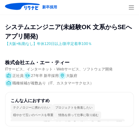
新卒採用
システムエンジニア(未経験OK 文系からSEへ 
アプリ開発)
【大阪×転勤なし】年休120日以上/新卒定着率100％
株式会社エム・エー・ティー
ITサービス、インターネット・Webサービス、ソフトウェア開発
正社員
27年卒 新卒採用
大阪府
職種候補が複数あり（IT、カスタマーサクセス）
こんな人におすすめ
テクノロジーに携わりたい
プロジェクトを推進したい
穏やかで互いのペースを尊重
情熱を持って仕事に取り組む
コミュニケーションが活発
冷静に仕事に取り組む
常に新しいものに挑戦
チームワークを重視
女性が働きやすい環境で働ける
長く同じ会社に居続けられる