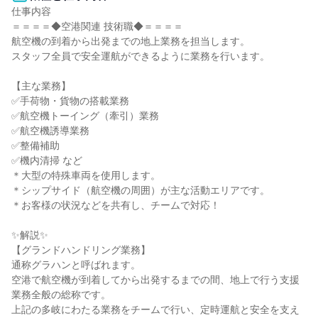
仕事内容

＝＝＝＝◆空港関連 技術職◆＝＝＝＝

航空機の到着から出発までの地上業務を担当します。

スタッフ全員で安全運航ができるように業務を行います。

【主な業務】

✅手荷物・貨物の搭載業務

✅航空機トーイング（牽引）業務

✅航空機誘導業務

✅整備補助

✅機内清掃 など

＊大型の特殊車両を使用します。

＊シップサイド（航空機の周囲）が主な活動エリアです。

＊お客様の状況などを共有し、チームで対応！

✨解説✨

【グランドハンドリング業務】

通称グラハンと呼ばれます。

空港で航空機が到着してから出発するまでの間、地上で行う支援
業務全般の総称です。

上記の多岐にわたる業務をチームで行い、定時運航と安全を支え