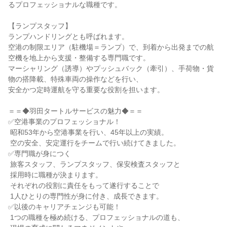
るプロフェッショナルな職種です。

【ランプスタッフ】

ランプハンドリングとも呼ばれます。

空港の制限エリア（駐機場＝ランプ）で、到着から出発までの航
空機を地上から支援・整備する専門職です。

マーシャリング（誘導）やプッシュバック（牽引）、手荷物・貨
物の搭降載、特殊車両の操作などを行い、

安全かつ定時運航を守る重要な役割を担います。

＝＝◆羽田タートルサービスの魅力◆＝＝

✅空港事業のプロフェッショナル！

 昭和53年から空港事業を行い、45年以上の実績。

 空の安全、安定運行をチームで行い続けてきました。

✅専門職が身につく

 旅客スタッフ、ランプスタッフ、保安検査スタッフと

 採用時に職種が決まります。

 それぞれの役割に責任をもって遂行することで

 1人ひとりの専門性が身に付き、成長できます。

✅以後のキャリアチェンジも可能！

 1つの職種を極め続ける、プロフェッショナルの道も、
