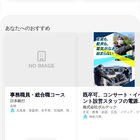
あなたへのおすすめ
事務職員・総合職コース
既卒可、コンサート・イ
ント設営スタッフの電源
日本銀行
金融
門
株式会社ボルテック
北海道、青森県、岩手県、宮城県、秋田
文化・教養・娯楽、広告・メディア・マ
県、山形県、福島県、茨城県、群馬県、埼玉
ミ、電力・ガス・水道・エネルギー
神奈川県
県、東京都、神奈川県、新潟県、富山県、石
川県、福井県、山梨県、長野県、静岡県、愛
知県、京都府、大阪府、兵庫県、鳥取県、島
根県、岡山県、広島県、山口県、徳島県、香
川県、愛媛県、高知県、福岡県、佐賀県、長