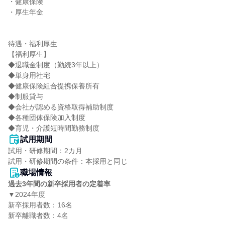
・健康保険

・厚生年金

待遇・福利厚生

【福利厚生】

◆退職金制度（勤続3年以上）

◆単身用社宅

◆健康保険組合提携保養所有

◆制服貸与

◆会社が認める資格取得補助制度

◆各種団体保険加入制度

◆育児・介護短時間勤務制度
試用期間
試用・研修期間：2カ月

職場情報
過去3年間の新卒採用者の定着率
▼2024年度

新卒採用者数：16名

新卒離職者数：4名
