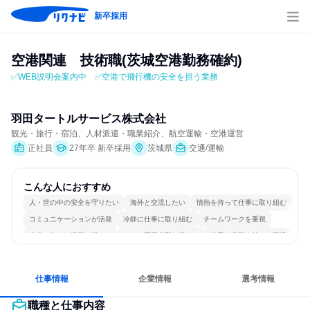
新卒採用
空港関連　技術職(茨城空港勤務確約)
✅WEB説明会案内中　✅空港で飛行機の安全を担う業務
羽田タートルサービス株式会社
観光・旅行・宿泊、人材派遣・職業紹介、航空運輸・空港運営
正社員
27年卒 新卒採用
茨城県
交通/運輸
こんな人におすすめ
人・世の中の安全を守りたい
海外と交流したい
情熱を持って仕事に取り組む
コミュニケーションが活発
冷静に仕事に取り組む
チームワークを重視
自分の好きな場所で働ける
一つの専門分野を極める
若手が裁量を持てる環境
人とたくさん会話する
仕事情報
企業情報
選考情報
職種と仕事内容