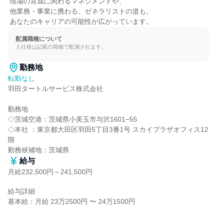
 現場の育成に関わるマネジメントや、

 他業務・事業に携わる、ゼネラリストの道も。

 あなたのキャリアの可能性が広がっています。
配属職種について
入社後は記載の職種で配属されます。
勤務地
転勤なし
羽田タートルサービス株式会社

勤務地

◇茨城空港：茨城県小美玉市与沢1601−55

◇本社 ：東京都大田区羽田5丁目3番1号 スカイプラザオフィス12
階

勤務候補地：茨城県
給与
月給232,500円～241,500円
給与詳細

基本給：月給 23万2500円 〜 24万1500円
