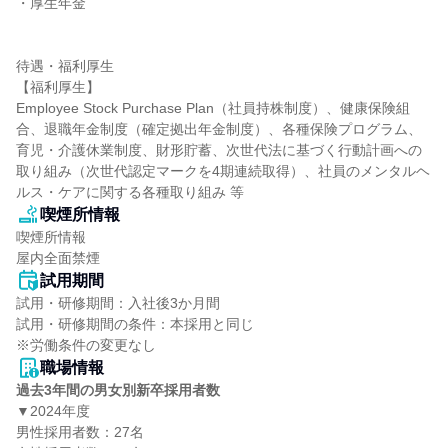
・厚生年金

待遇・福利厚生

【福利厚生】

Employee Stock Purchase Plan（社員持株制度）、健康保険組
合、退職年金制度（確定拠出年金制度）、各種保険プログラム、
育児・介護休業制度、財形貯蓄、次世代法に基づく行動計画への
取り組み（次世代認定マークを4期連続取得）、社員のメンタルヘ
ルス・ケアに関する各種取り組み 等
喫煙所情報
喫煙所情報

屋内全面禁煙
試用期間
試用・研修期間：入社後3か月間

試用・研修期間の条件：本採用と同じ

職場情報
過去3年間の男女別新卒採用者数
▼2024年度

男性採用者数：27名
