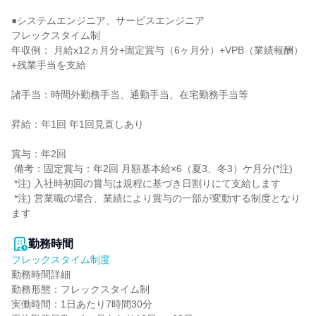
●システムエンジニア、サービスエンジニア

フレックスタイム制

年収例： 月給x12ヵ月分+固定賞与（6ヶ月分）+VPB（業績報酬）
+残業手当を支給

諸手当：時間外勤務手当、通勤手当、在宅勤務手当等

昇給：年1回 年1回見直しあり

賞与：年2回

 備考：固定賞与：年2回 月額基本給×6（夏3、冬3）ケ月分(*注)

 *注) 入社時初回の賞与は規程に基づき日割りにて支給します

 *注) 営業職の場合、業績により賞与の一部が変動する制度となり
ます

勤務時間
フレックスタイム制度
勤務時間詳細

勤務形態：フレックスタイム制

実働時間：1日あたり7時間30分
