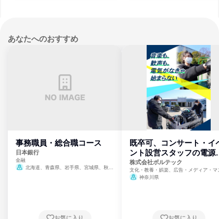
あなたへのおすすめ
事務職員・総合職コース
既卒可、コンサート・イ
ント設営スタッフの電源
日本銀行
金融
門
株式会社ボルテック
北海道、青森県、岩手県、宮城県、秋田
文化・教養・娯楽、広告・メディア・マ
県、山形県、福島県、茨城県、群馬県、埼玉
ミ、電力・ガス・水道・エネルギー
神奈川県
県、東京都、神奈川県、新潟県、富山県、石
川県、福井県、山梨県、長野県、静岡県、愛
知県、京都府、大阪府、兵庫県、鳥取県、島
根県、岡山県、広島県、山口県、徳島県、香
川県、愛媛県、高知県、福岡県、佐賀県、長
お気に入り
お気に入り
崎県、熊本県、大分県、宮崎県、鹿児島県、