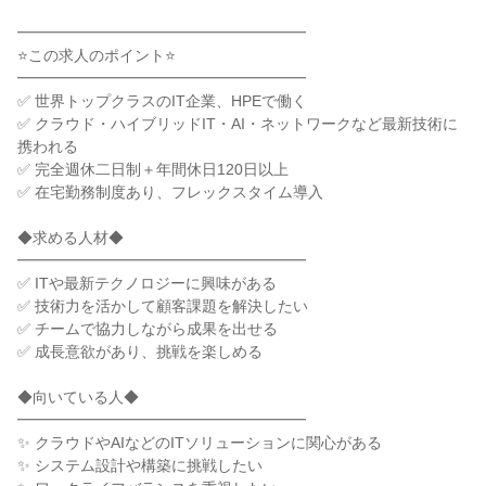
━━━━━━━━━━━━━━━━━━━

⭐この求人のポイント⭐

━━━━━━━━━━━━━━━━━━━

✅ 世界トップクラスのIT企業、HPEで働く

✅ クラウド・ハイブリッドIT・AI・ネットワークなど最新技術に
携われる

✅ 完全週休二日制＋年間休日120日以上

✅ 在宅勤務制度あり、フレックスタイム導入

◆求める人材◆

━━━━━━━━━━━━━━━━━━━

✅ ITや最新テクノロジーに興味がある

✅ 技術力を活かして顧客課題を解決したい

✅ チームで協力しながら成果を出せる

✅ 成長意欲があり、挑戦を楽しめる

◆向いている人◆

━━━━━━━━━━━━━━━━━━━

✨ クラウドやAIなどのITソリューションに関心がある

✨ システム設計や構築に挑戦したい
