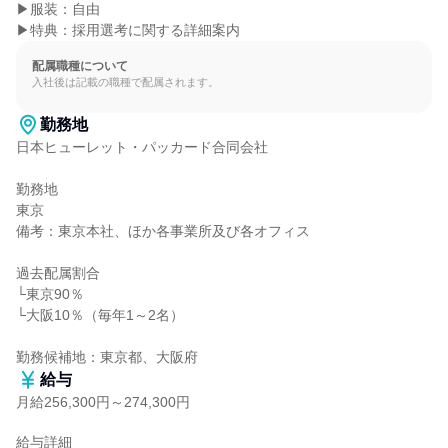
▶服装：自由

▶特典：採用選考に関する詳細案内
配属職種について
入社後は記載の職種で配属されます。
勤務地
日本ヒューレット・パッカード合同会社

勤務地

東京

備考：東京本社、ほか各事業所及び各オフィス

過去配属割合

└東京90％

└大阪10％（毎年1～2名）

勤務候補地：東京都、大阪府
給与
月給256,300円～274,300円
給与詳細
