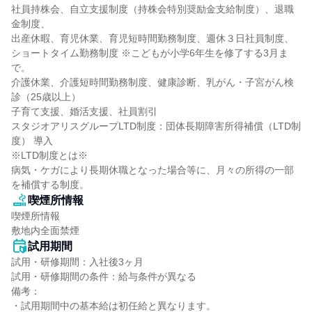
社員持株会、自立支援制度（持株会特別奨励金支給制度）、退職
金制度、

出産休暇、育児休業、育児短時間勤務制度、週休３日社員制度、

ショートタイム勤務制度 ※こどもが小学6年生を修了する3月ま
で。

介護休業、介護短時間勤務制度、健康診断、乳がん・子宮がん検
診（25歳以上）

子育て支援、婚活支援、社員割引

スタジオアリスグループLTD制度：団体長期障害所得補償（LTD制
度） 導入

※LTD制度とは※

病気・ケガにより長期休職となった場合等に、月々の所得の一部
を補償する制度。
喫煙所情報
喫煙所情報

敷地内全面禁煙
試用期間
試用・研修期間：入社後3ヶ月

試用・研修期間の条件：給与条件が異なる

備考：

・試用期間中の基本給は初任給と異なります。
