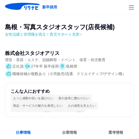
新卒採用
島根・写真スタジオスタッフ(店長候補)
女性活躍と管理職を両立！育児サポート充実✨
株式会社スタジオアリス
理容・美容・エステ、冠婚葬祭・イベント、保育・幼児教育
正社員
27年卒 新卒採用
島根県
職種候補が複数あり（小売販売/流通、クリエイティブ/デザイン職）
こんな人におすすめ
人々に感動や笑いを届けたい
美の追求に携わりたい
商品・サービスの魅力を表現したい
人の成長を支えたい
コミュニケーションが活発
チームワークを重視
女性が働きやすい環境で働ける
長く同じ会社に居続けられる
若手が裁量を持てる環境
人とたくさん会話する
仕事情報
企業情報
選考情報