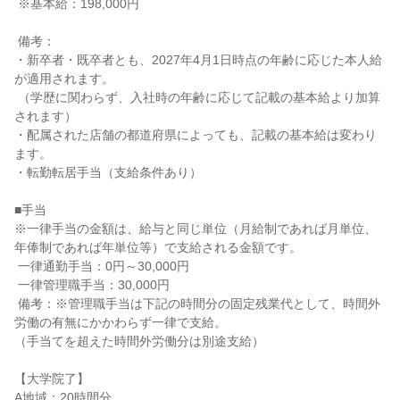
 ※基本給：198,000円

 備考：

・新卒者・既卒者とも、2027年4月1日時点の年齢に応じた本人給
が適用されます。

 （学歴に関わらず、入社時の年齢に応じて記載の基本給より加算
されます）

・配属された店舗の都道府県によっても、記載の基本給は変わり
ます。

・転勤転居手当（支給条件あり）

■手当

※一律手当の金額は、給与と同じ単位（月給制であれば月単位、
年俸制であれば年単位等）で支給される金額です。

 一律通勤手当：0円～30,000円

 一律管理職手当：30,000円

 備考：※管理職手当は下記の時間分の固定残業代として、時間外
労働の有無にかかわらず一律で支給。

（手当てを超えた時間外労働分は別途支給）

【大学院了】

A地域：20時間分
