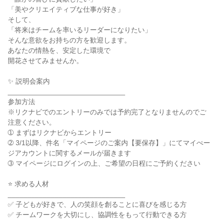
「美やクリエイティブな仕事が好き」

そして、

「将来はチームを率いるリーダーになりたい」

そんな意欲をお持ちの方を歓迎します。

あなたの情熱を、安定した環境で

開花させてみませんか。

✨ 説明会案内

______________________________

参加方法

※リクナビでのエントリーのみでは予約完了となりませんのでご
注意ください。

➀ まずはリクナビからエントリー

➁ 3/1以降、件名「マイページのご案内【要保存】」にてマイぺー
ジアカウントに関するメールが届きます

➂ マイページにログインの上、ご希望の日程にご予約ください

⭐ 求める人材

______________________________

✅ 子どもが好きで、人の笑顔を創ることに喜びを感じる方

✅ チームワークを大切にし、協調性をもって行動できる方
