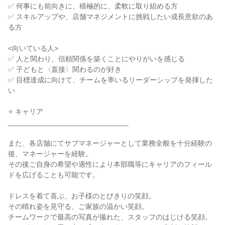
✅ 何事にも前向きに、積極的に、柔軟に取り組める方

✅ スキルアップや、店舗マネジメントに挑戦したい成長意欲のあ
る方

<向いている人>

✅ 人と関わり、信頼関係を築くことにやりがいを感じる

✅ 子どもと〈直接〉関わるのが好き

✅ 目標達成に向けて、チームを率いるリーダーシップを発揮した
い

⭐ キャリア

______________________________

また、各店舗にてサブマネージャーとして業務全般を十分経験の
後、マネージャーを経験。

その後ご自身の希望や適性により本部職等にキャリアのフィール
ドを広げることも可能です。

ドレスを着て喜ぶ、お子様のとびきりの笑顔。

その晴れ姿を見守る、ご家族の温かい笑顔。

チームワークで最高の写真が撮れた、スタッフのはじける笑顔。
