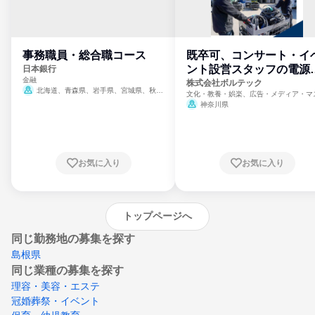
事務職員・総合職コース
既卒可、コンサート・イ
ント設営スタッフの電源
日本銀行
金融
門
株式会社ボルテック
北海道、青森県、岩手県、宮城県、秋田
文化・教養・娯楽、広告・メディア・マ
県、山形県、福島県、茨城県、群馬県、埼玉
ミ、電力・ガス・水道・エネルギー
神奈川県
県、東京都、神奈川県、新潟県、富山県、石
川県、福井県、山梨県、長野県、静岡県、愛
知県、京都府、大阪府、兵庫県、鳥取県、島
根県、岡山県、広島県、山口県、徳島県、香
川県、愛媛県、高知県、福岡県、佐賀県、長
お気に入り
お気に入り
崎県、熊本県、大分県、宮崎県、鹿児島県、
沖縄県
トップページへ
同じ勤務地の募集を探す
島根県
同じ業種の募集を探す
理容・美容・エステ
冠婚葬祭・イベント