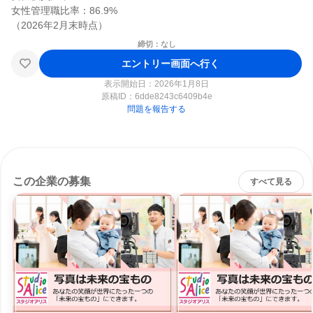
女性管理職比率：86.9%

締切：なし
エントリー画面へ行く
表示開始日：2026年1月8日
原稿ID：
6dde8243c6409b4e
問題を報告する
この企業の募集
すべて見る