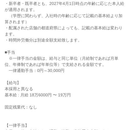
・新卒者・既卒者とも、2027年4月1日時点の年齢に応じた本人給
が適用されます。

　（学歴に関わらず、入社時の年齢に応じて記載の基本給より加
算されます）

・配属された店舗の都道府県によっても、記載の基本給は変わり
ます。

・時間外労働分は別途全額支給致します。

■手当

　※一律手当の金額は、給与と同じ単位（月給制であれば月単
位、年俸制であれば年単位等）で支給される金額です。

　一律通勤手当：0円～30,000円

【給与】

本採用と異なる

基本給 : 月給 18万6000円 〜 19万円

固定残業代：なし

【一律手当】
