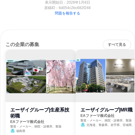
表示開始日：2026年1月8日
原稿ID：
6d054c2bc682f248
問題を報告する
この企業の募集
すべて見る
エーザイグループ|生産系技
エーザイグループ|MR職
術職
EAファーマ株式会社
製造・メーカー、病院・診療所、製薬
EAファーマ株式会社
北海道、青森県、岩手県、宮城県、
製造・メーカー、病院・診療所、製薬
県、山形県、福島県、茨城県、栃木県、
福島県
県、埼玉県、千葉県、東京都、神奈川県