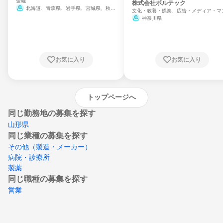
金融
門
株式会社ボルテック
北海道、青森県、岩手県、宮城県、秋田
文化・教養・娯楽、広告・メディア・マ
県、山形県、福島県、茨城県、群馬県、埼玉
ミ、電力・ガス・水道・エネルギー
神奈川県
県、東京都、神奈川県、新潟県、富山県、石
川県、福井県、山梨県、長野県、静岡県、愛
知県、京都府、大阪府、兵庫県、鳥取県、島
根県、岡山県、広島県、山口県、徳島県、香
川県、愛媛県、高知県、福岡県、佐賀県、長
お気に入り
お気に入り
崎県、熊本県、大分県、宮崎県、鹿児島県、
沖縄県
トップページへ
同じ勤務地の募集を探す
山形県
同じ業種の募集を探す
その他（製造・メーカー）
病院・診療所
製薬
同じ職種の募集を探す
営業