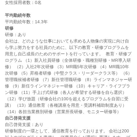
女性採用者数：0名

平均勤続年数
研修
研修：あり

会社は、どのような仕事においても求める人物像の実現に向け自
ら学ぶ努力をする社員のために、以下の教育・研修プログラムを
用意し自己成長のためのサポートを行っています。  教育・研修プ
ログラム （1）新入社員研修（全体研修・職種別研修・MR導入研
修） （2）入社2年次研修 （3）MR職5年次研修 （4）MR職10年
次研修 （5）昇格者研修（中堅クラス・リーダークラス等） （6）
管理職候補者研修 （7）新任管理職研修 （8）ラインマネジャー研
修 （9）新任ラインマネジャー研修 （10）キャリア・ライフプラ
ン研修 （11）手上げ式研修（各人が希望する研修を自ら選択） 
（12）学び放題（研修会社の100を超えるプログラムを自習に受
講） （13）通信教育（各種講座を用意・受講料補助制度あり） 
自己啓発支援
自己啓発支援：あり

研修制度の一環として、通信教育を行っております。 会社は200