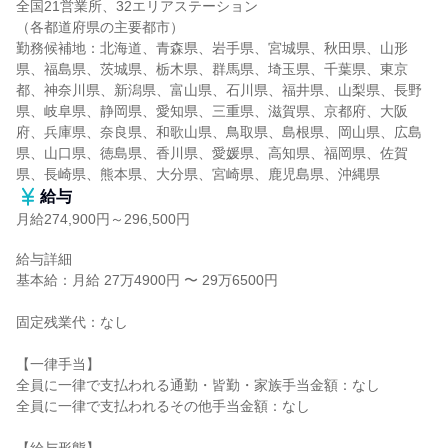
全国21営業所、32エリアステーション

（各都道府県の主要都市）

勤務候補地：北海道、青森県、岩手県、宮城県、秋田県、山形
県、福島県、茨城県、栃木県、群馬県、埼玉県、千葉県、東京
都、神奈川県、新潟県、富山県、石川県、福井県、山梨県、長野
県、岐阜県、静岡県、愛知県、三重県、滋賀県、京都府、大阪
府、兵庫県、奈良県、和歌山県、鳥取県、島根県、岡山県、広島
県、山口県、徳島県、香川県、愛媛県、高知県、福岡県、佐賀
県、長崎県、熊本県、大分県、宮崎県、鹿児島県、沖縄県
給与
月給274,900円～296,500円
給与詳細

基本給：月給 27万4900円 〜 29万6500円

固定残業代：なし

【一律手当】

全員に一律で支払われる通勤・皆勤・家族手当金額：なし

全員に一律で支払われるその他手当金額：なし
