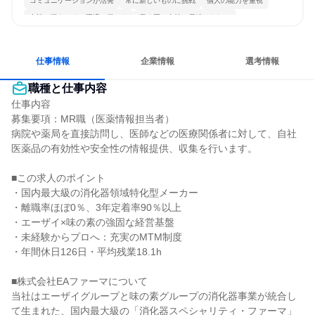
コミュニケーションが活発
常に新しいものに挑戦
個人の能力を重視
女性が働きやすい環境で働ける
長く同じ会社に居続けられる
明確な目標を追いかける
一つの専門分野を極める
仕事情報
企業情報
選考情報
職種と仕事内容
仕事内容

募集要項：MR職（医薬情報担当者）

病院や薬局を直接訪問し、医師などの医療関係者に対して、自社
医薬品の有効性や安全性の情報提供、収集を行います。

■この求人のポイント

・国内最大級の消化器領域特化型メーカー

・離職率ほぼ0％、3年定着率90％以上

・エーザイ×味の素の強固な経営基盤

・未経験からプロへ：充実のMTM制度

・年間休日126日・平均残業18.1h

■株式会社EAファーマについて

当社はエーザイグループと味の素グループの消化器事業が統合し
て生まれた、国内最大級の「消化器スペシャリティ・ファーマ」