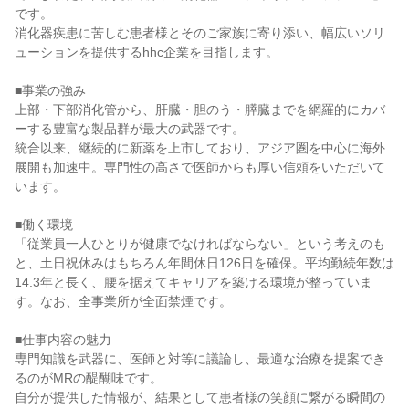
です。

消化器疾患に苦しむ患者様とそのご家族に寄り添い、幅広いソリ
ューションを提供するhhc企業を目指します。

■事業の強み

上部・下部消化管から、肝臓・胆のう・膵臓までを網羅的にカバ
ーする豊富な製品群が最大の武器です。

統合以来、継続的に新薬を上市しており、アジア圏を中心に海外
展開も加速中。専門性の高さで医師からも厚い信頼をいただいて
います。

■働く環境

「従業員一人ひとりが健康でなければならない」という考えのも
と、土日祝休みはもちろん年間休日126日を確保。平均勤続年数は
14.3年と長く、腰を据えてキャリアを築ける環境が整っていま
す。なお、全事業所が全面禁煙です。

■仕事内容の魅力

専門知識を武器に、医師と対等に議論し、最適な治療を提案でき
るのがMRの醍醐味です。

自分が提供した情報が、結果として患者様の笑顔に繋がる瞬間の