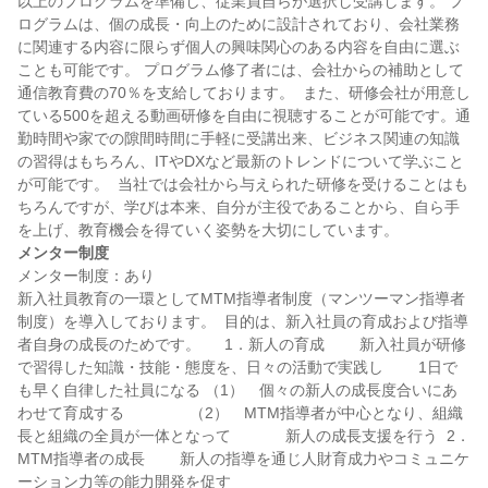
以上のプログラムを準備し、従業員自らが選択し受講します。 プ
ログラムは、個の成長・向上のために設計されており、会社業務
に関連する内容に限らず個人の興味関心のある内容を自由に選ぶ
ことも可能です。 プログラム修了者には、会社からの補助として
通信教育費の70％を支給しております。  また、研修会社が用意し
ている500を超える動画研修を自由に視聴することが可能です。通
勤時間や家での隙間時間に手軽に受講出来、ビジネス関連の知識
の習得はもちろん、ITやDXなど最新のトレンドについて学ぶこと
が可能です。  当社では会社から与えられた研修を受けることはも
ちろんですが、学びは本来、自分が主役であることから、自ら手
メンター制度
メンター制度：あり

新入社員教育の一環としてMTM指導者制度（マンツーマン指導者
制度）を導入しております。  目的は、新入社員の育成および指導
者自身の成長のためです。 　 1．新人の育成 　　新入社員が研修
で習得した知識・技能・態度を、日々の活動で実践し 　　1日で
も早く自律した社員になる （1）　個々の新人の成長度合いにあ
わせて育成する　　　　 （2）　MTM指導者が中心となり、組織
長と組織の全員が一体となって 　　　 新人の成長支援を行う  2．
MTM指導者の成長 　　新人の指導を通じ人財育成力やコミュニケ