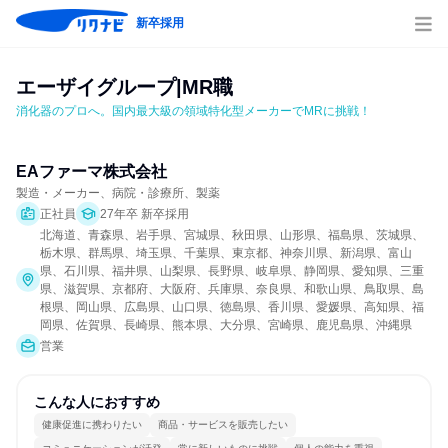
新卒採用
エーザイグループ|MR職
消化器のプロへ。国内最大級の領域特化型メーカーでMRに挑戦！
EAファーマ株式会社
製造・メーカー、病院・診療所、製薬
正社員
27年卒 新卒採用
北海道、青森県、岩手県、宮城県、秋田県、山形県、福島県、茨城県、
栃木県、群馬県、埼玉県、千葉県、東京都、神奈川県、新潟県、富山
県、石川県、福井県、山梨県、長野県、岐阜県、静岡県、愛知県、三重
県、滋賀県、京都府、大阪府、兵庫県、奈良県、和歌山県、鳥取県、島
根県、岡山県、広島県、山口県、徳島県、香川県、愛媛県、高知県、福
岡県、佐賀県、長崎県、熊本県、大分県、宮崎県、鹿児島県、沖縄県
営業
こんな人におすすめ
健康促進に携わりたい
商品・サービスを販売したい