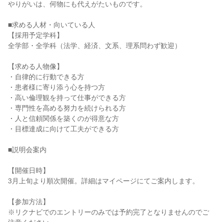
やりがいは、何物にも代えがたいものです。

■求める人材・向いている人

【採用予定学科】

全学部・全学科（法学、経済、文系、理系問わず歓迎）

【求める人物像】

・自律的に行動できる方

・患者様に寄り添う心を持つ方

・高い倫理観を持って仕事ができる方

・専門性を高める努力を続けられる方

・人と信頼関係を築くのが得意な方

・目標達成に向けて工夫ができる方

■説明会案内

【開催日時】

3月上旬より順次開催。詳細はマイページにてご案内します。

【参加方法】

※リクナビでのエントリーのみでは予約完了となりませんのでご