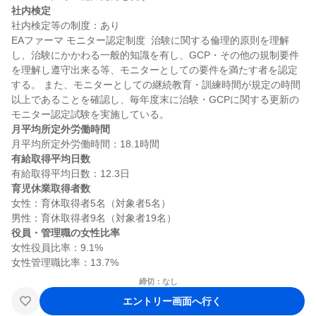
社内検定
社内検定等の制度：あり

EAファーマ モニター認定制度  治験に関する倫理的原則を理解
し、治験にかかわる一般的知識を有し、GCP・その他の規制要件
を理解し遵守出来る等、モニターとしての要件を満たす者を認定
する。 また、モニターとしての継続教育・訓練時間が規定の時間
以上であることを確認し、毎年度末に治験・GCPに関する更新の
月平均所定外労働時間
有給取得平均日数
育児休業取得者数
女性：育休取得者5名（対象者5名）

役員・管理職の女性比率
女性役員比率：9.1%

締切：なし
エントリー画面へ行く