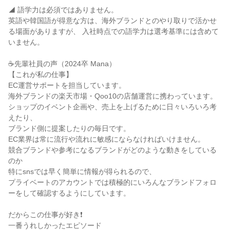
◢ 語学力は必須ではありません。

英語や韓国語が得意な方は、海外ブランドとのやり取りで活かせ
る場面がありますが、 入社時点での語学力は選考基準には含めて
いません。

☕先輩社員の声（2024卒 Mana）

【これが私の仕事】

EC運営サポートを担当しています。

海外ブランドの楽天市場・Qoo10の店舗運営に携わっています。

ショップのイベント企画や、売上を上げるために日々いろいろ考
えたり、

ブランド側に提案したりの毎日です。

EC業界は常に流行や流れに敏感にならなければいけません。

競合ブランドや参考になるブランドがどのような動きをしている
のか

特にsnsでは早く簡単に情報が得られるので、

プライベートのアカウントでは積極的にいろんなブランドフォロ
ーをして確認するようにしています。

だからこの仕事が好き❗

一番うれしかったエピソード
