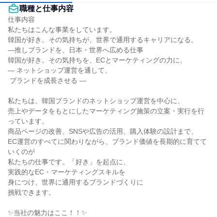
職種と仕事内容
仕事内容

私たちはこんな事業をしています。

韓国が好き。その気持ちが、世界で通用するキャリアになる。

―推しブランドを、日本・世界へ広める仕事

韓国が好き。その気持ちを、ECとマーケティングの力に。

― ネットショップ運営を通して、

 ブランドを成長させる ―

私たちは、韓国ブランドのネットショップ運営を中心に、

売上やデータをもとにしたマーケティング施策の立案・実行を行
っています。

商品ページの改善、SNSや広告の活用、購入体験の設計まで、

EC運営のすべてに関わりながら、ブランド価値を長期的に育てて
いくのが

私たちの仕事です。「好き」を起点に、

実践的なEC・マーケティングスキルを

身につけ、世界に通用するブランドづくりに

挑戦できます。

✨当社の魅力はここ！！✨
