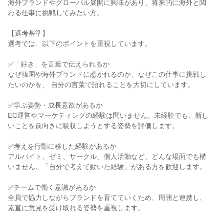
海外ブランドやグローバル展開に興味があり、将来的に海外と関
わる仕事に挑戦してみたい方。

【選考基準】

選考では、以下のポイントを重視しています。

✅「好き」を言葉で伝えられるか

なぜ韓国や海外ブランドに惹かれるのか、なぜこの仕事に挑戦し
たいのかを、 自分の言葉で語れることを大切にしています。

✅学ぶ姿勢・成長意欲があるか

EC運営やマーケティングの経験は問いません。未経験でも、新し
いことを前向きに吸収しようとする姿勢を評価します。

✅考えを行動に移した経験があるか

アルバイト、ゼミ、サークル、個人活動など、どんな場面でも構
いません。「自分で考えて動いた経験」がある方を歓迎します。

✅チームで働く意識があるか

全員で協力しながらブランドを育てていくため、周囲と連携し、
素直に意見を受け取れる姿勢を重視します。
