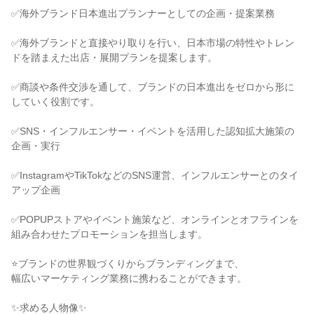
✅海外ブランド日本進出プランナーとしての企画・提案業務

✅海外ブランドと直接やり取りを行い、日本市場の特性やトレン
ドを踏まえた出店・展開プランを提案します。

✅商談や条件交渉を通して、ブランドの日本進出をゼロから形に
していく役割です。

✅SNS・インフルエンサー・イベントを活用した認知拡大施策の
企画・実行

✅InstagramやTikTokなどのSNS運営、インフルエンサーとのタイ
アップ企画

✅POPUPストアやイベント施策など、オンラインとオフラインを
組み合わせたプロモーションを担当します。

⭐ブランドの世界観づくりからブランディングまで、

幅広いマーケティング業務に携わることができます。

✨求める人物像✨
