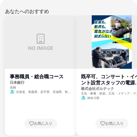
あなたへのおすすめ
事務職員・総合職コース
既卒可、コンサート・イ
ント設営スタッフの電源
日本銀行
金融
門
株式会社ボルテック
北海道、青森県、岩手県、宮城県、秋田
文化・教養・娯楽、広告・メディア・マ
県、山形県、福島県、茨城県、群馬県、埼玉
ミ、電力・ガス・水道・エネルギー
神奈川県
県、東京都、神奈川県、新潟県、富山県、石
川県、福井県、山梨県、長野県、静岡県、愛
知県、京都府、大阪府、兵庫県、鳥取県、島
根県、岡山県、広島県、山口県、徳島県、香
川県、愛媛県、高知県、福岡県、佐賀県、長
お気に入り
お気に入り
崎県、熊本県、大分県、宮崎県、鹿児島県、
沖縄県