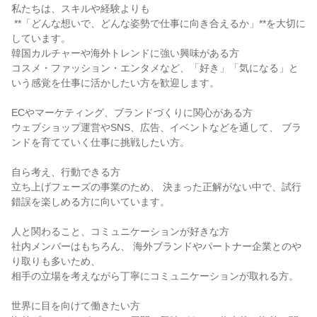
私たちは、スキルや経験よりも

 **「どんな想いで、どんな姿勢で仕事に向き合えるか」**を大切に
しています。

韓国カルチャーや海外トレンドに強い興味がある方

コスメ・ファッション・エンタメなど、「好き」「気になる」と
いう感覚を仕事に活かしたい方を歓迎します。

ECやマーケティング、ブランドづくりに関心がある方

ウェブショップ運営やSNS、広告、イベントなどを通して、 ブラ
ンドを育てていく仕事に挑戦したい方。

自ら考え、行動できる方

立ち上げフェーズの事業のため、 決まった正解がない中で、試行
錯誤を楽しめる方に向いています。

人と関わること、コミュニケーションが好きな方

社内メンバーはもちろん、 海外ブランドやパートナー企業とのや
り取りも多いため、

相手の立場を考えながら丁寧にコミュニケーションが取れる方。

世界に目を向けて働きたい方
