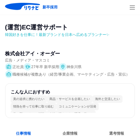
新卒採用
(運営)EC運営サポート
韓国好きを仕事に！最新ブランドを日本へ広めるプランナー✨
株式会社アイ・オーダー
広告・メディア・マスコミ
正社員
27年卒 新卒採用
神奈川県
職種候補が複数あり（経営/事業企画、マーケティング・広告・宣伝）
こんな人におすすめ
美の追求に携わりたい
商品・サービスを企画したい
海外と交流したい
情熱を持って仕事に取り組む
コミュニケーションが活発
常に新しいものに挑戦
女性が働きやすい環境で働ける
多様な職種の人と関われる
若手が裁量を持てる環境
人とたくさん会話する
仕事情報
企業情報
選考情報