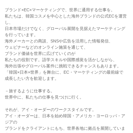
ブランド×EC×マーケティングで、世界に通用する仕事を。

私たちは、韓国コスメを中心とした海外ブランドの公式ECを運営
し、

日本市場だけでなく、グローバル展開を見据えたマーケティング
を行っています。

海外メーカーとの商談、SNSや広告を活用した情報発信、

ウェビナーなどのオンライン施策を通じて、

ブランド価値を世界に広げていくのが

私たちの役割です。語学スキルや国際感覚を活かしながら、

海外出張やグローバル案件に挑戦できるチャンスもあります。

「韓国×日本×世界」を舞台に、EC・マーケティングの最前線で

成長したい方を歓迎します。

－旅するように仕事する。

世界中に、私たちの仕事を見つけに行く。

それが、アイ・オーダーのワークスタイルです。

アイ・オーダーは、日本を始め韓国・アメリカ・ヨーロッパ・ア
ジアの

ブランドをクライアントにもち、世界各地に拠点を展開していま