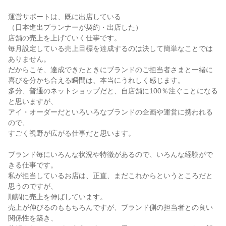
運営サポートは、既に出店している

（日本進出プランナーが契約・出店した）

店舗の売上を上げていく仕事です。

毎月設定している売上目標を達成するのは決して簡単なことでは
ありません。

だからこそ、達成できたときにブランドのご担当者さまと一緒に

喜びを分かち合える瞬間は、本当にうれしく感じます。

多分、普通のネットショップだと、自店舗に100％注ぐことになる
と思いますが、

アイ・オーダーだといろいろなブランドの企画や運営に携われる
ので、

すごく視野が広がる仕事だと思います。

ブランド毎にいろんな状況や特徴があるので、いろんな経験がで
きる仕事です。

私が担当しているお店は、正直、まだこれからというところだと
思うのですが、

順調に売上を伸ばしています。

売上が伸びるのももちろんですが、ブランド側の担当者との良い
関係性を築き、
