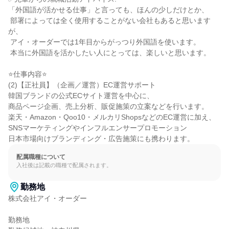
「外国語が活かせる仕事」と言っても、ほんの少しだけとか、

 部署によっては全く使用することがない会社もあると思います
が、

 アイ・オーダーでは1年目からがっつり外国語を使います。

 本当に外国語を活かしたい人にとっては、楽しいと思います。

⭐仕事内容⭐

(2)【正社員】（企画／運営）EC運営サポート

韓国ブランドの公式ECサイト運営を中心に、

商品ページ企画、売上分析、販促施策の立案などを行います。

楽天・Amazon・Qoo10・メルカリShopsなどのEC運営に加え、

SNSマーケティングやインフルエンサープロモーション

日本市場向けブランディング・広告施策にも携わります。
配属職種について
入社後は記載の職種で配属されます。
勤務地
株式会社アイ・オーダー

勤務地
