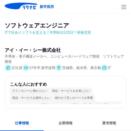
新卒採用
ソフトウェアエンジニア
ITで社会インフラを支える！年間休日125日＊研修充実
アイ・イー・シー株式会社
半導体・電子機器メーカー、コンピュータハードウェア開発、ソフトウェア
開発
正社員
27年卒 新卒採用
茨城県、栃木県、東京都
IT
こんな人におすすめ
テクノロジーに携わりたい
商品・サービスを企画したい
商品・サービスを製作したい
穏やかで互いのペースを尊重
コミュニケーションが活発
チームワークを重視
長く同じ会社に居続けられる
多様な職種の人と関われる
若手が裁量を持てる環境
人とたくさん会話する
仕事情報
企業情報
選考情報