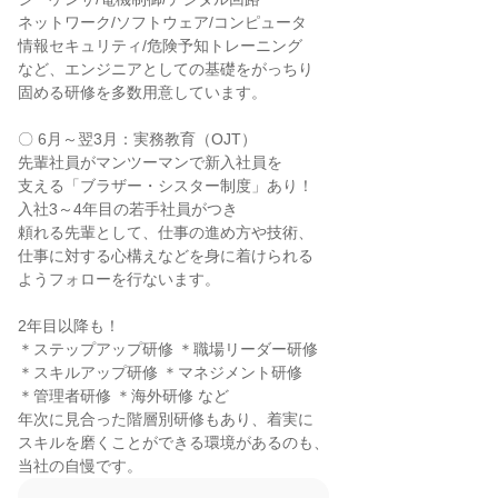
ネットワーク/ソフトウェア/コンピュータ

情報セキュリティ/危険予知トレーニング

など、エンジニアとしての基礎をがっちり

固める研修を多数用意しています。

〇 6月～翌3月：実務教育（OJT）

先輩社員がマンツーマンで新入社員を

支える「ブラザー・シスター制度」あり！

入社3～4年目の若手社員がつき

頼れる先輩として、仕事の進め方や技術、

仕事に対する心構えなどを身に着けられる

ようフォローを行ないます。

2年目以降も！

＊ステップアップ研修 ＊職場リーダー研修

＊スキルアップ研修 ＊マネジメント研修

＊管理者研修 ＊海外研修 など

年次に見合った階層別研修もあり、着実に

スキルを磨くことができる環境があるのも、

当社の自慢です。