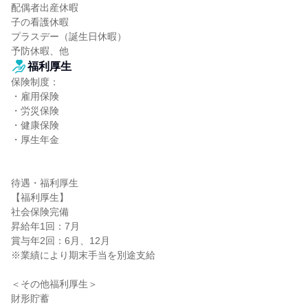
配偶者出産休暇

子の看護休暇

プラスデー（誕生日休暇）

予防休暇、他
福利厚生
保険制度：

・雇用保険

・労災保険

・健康保険

・厚生年金

待遇・福利厚生

【福利厚生】

社会保険完備

昇給年1回：7月

賞与年2回：6月、12月

※業績により期末手当を別途支給

＜その他福利厚生＞

財形貯蓄
