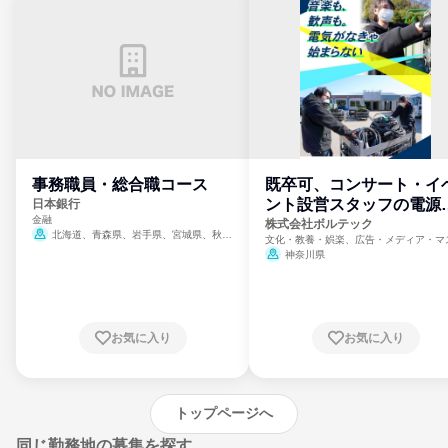
事務職員・総合職コース
既卒可、コンサート・イ
ント設営スタッフの電源
日本銀行
金融
門
株式会社ボルテック
北海道、青森県、岩手県、宮城県、秋田
文化・教養・娯楽、広告・メディア・マ
県、山形県、福島県、茨城県、群馬県、埼玉
ミ、電力・ガス・水道・エネルギー
神奈川県
県、東京都、神奈川県、新潟県、富山県、石
川県、福井県、山梨県、長野県、静岡県、愛
知県、京都府、大阪府、兵庫県、鳥取県、島
根県、岡山県、広島県、山口県、徳島県、香
川県、愛媛県、高知県、福岡県、佐賀県、長
お気に入り
お気に入り
崎県、熊本県、大分県、宮崎県、鹿児島県、
沖縄県
トップページへ
同じ勤務地の募集を探す