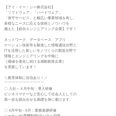
【アイ・イー・シー株式会社】

「ソフトウェア」「ハードウェア」

「保守サービス」と幅広い事業領域を有し、

多様なニーズに応える技術とノウハウを

備えた【総合エンジニアリング企業】です！

ネットワーク、データベース、アプリ

ケーション技術等を駆使した情報通信分野と

ITを活用した新しいモノづくりの製造分野で

情報とエンジニアリングを中核に

［価値を進化し続ける感動創造企業］

を実践しています！

＼教育体制に自信あり！／

￣￣￣￣￣￣￣￣￣￣￣

〇 入社～４月中旬：導入研修

ビジネスマナーなど安心して社会人としての

第一歩を踏み出せる基礎を身に着けます。

〇 4月中旬～5月：業務基礎研修

シーケンサ/電機制御/デジタル回路
