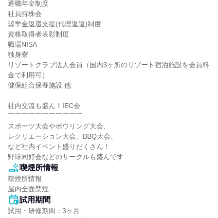
退職年金制度

社員持株会

奨学金返還支援(代理返還)制度

資格取得者表彰制度

職場NISA

独身寮

リゾートクラブ法人会員（国内3ヶ所のリゾート宿泊施設を会員料
金で利用可）

健保組合保養施設 他

社内交流も盛ん！IEC会

￣￣￣￣￣￣￣￣￣￣￣

スポーツ大会やボウリング大会、

レクリエーション大会、BBQ大会、

など社内イベント盛りだくさん！

野球同好会などのサークルも盛んです
喫煙所情報
喫煙所情報

屋内全面禁煙
試用期間
試用・研修期間：3ヶ月
