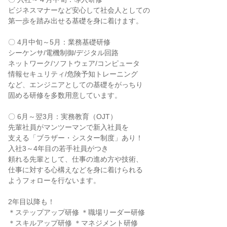
ビジネスマナーなど安心して社会人としての

第一歩を踏み出せる基礎を身に着けます。

〇 4月中旬～5月：業務基礎研修

シーケンサ/電機制御/デジタル回路

ネットワーク/ソフトウェア/コンピュータ

情報セキュリティ/危険予知トレーニング

など、エンジニアとしての基礎をがっちり

固める研修を多数用意しています。

〇 6月～翌3月：実務教育（OJT）

先輩社員がマンツーマンで新入社員を

支える「ブラザー・シスター制度」あり！

入社3～4年目の若手社員がつき

頼れる先輩として、仕事の進め方や技術、

仕事に対する心構えなどを身に着けられる

ようフォローを行ないます。

2年目以降も！

＊ステップアップ研修 ＊職場リーダー研修

＊スキルアップ研修 ＊マネジメント研修
