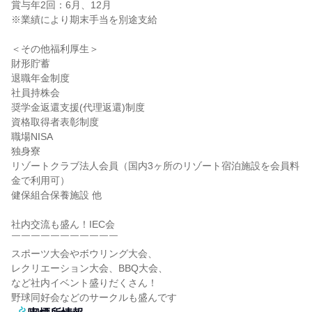
賞与年2回：6月、12月

※業績により期末手当を別途支給

＜その他福利厚生＞

財形貯蓄

退職年金制度

社員持株会

奨学金返還支援(代理返還)制度

資格取得者表彰制度

職場NISA

独身寮

リゾートクラブ法人会員（国内3ヶ所のリゾート宿泊施設を会員料
金で利用可）

健保組合保養施設 他

社内交流も盛ん！IEC会

￣￣￣￣￣￣￣￣￣￣￣

スポーツ大会やボウリング大会、

レクリエーション大会、BBQ大会、

など社内イベント盛りだくさん！

野球同好会などのサークルも盛んです