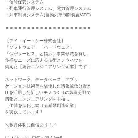
・信号保安システム

・列車運行管理システム、電力管理システム

・列車制御システム(自動列車制御装置/ATC)

＝＝＝＝＝＝＝＝＝＝＝＝＝＝＝＝＝＝＝＝

【アイ・イー・シー株式会社】

「ソフトウェア」「ハードウェア」

「保守サービス」と幅広い事業領域を有し、

多様なニーズに応える技術とノウハウを

備えた【総合エンジニアリング企業】です！

ネットワーク、データベース、アプリ

ケーション技術等を駆使した情報通信分野と

ITを活用した新しいモノづくりの製造分野で

情報とエンジニアリングを中核に

［価値を進化し続ける感動創造企業］

を実践しています！

＼教育体制に自信あり！／

￣￣￣￣￣￣￣￣￣￣￣

〇 入社～４月中旬：導入研修
