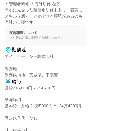
＊管理者研修 ＊海外研修 など

年次に見合った階層別研修もあり、着実に

スキルを磨くことができる環境があるのも、

当社の自慢です。
配属職種について
入社後は記載の職種で配属されます。
勤務地
アイ・イー・シー株式会社

勤務地

勤務候補地：茨城県、東京都
給与
月給215,000円～244,200円
給与詳細

基本給：月給 21万5000円 〜 24万4200円

固定残業代：なし

【一律手当】
