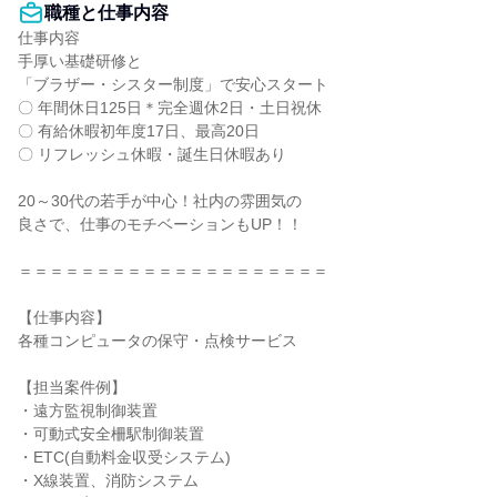
職種と仕事内容
仕事内容

手厚い基礎研修と

「ブラザー・シスター制度」で安心スタート

〇 年間休日125日＊完全週休2日・土日祝休

〇 有給休暇初年度17日、最高20日

〇 リフレッシュ休暇・誕生日休暇あり

20～30代の若手が中心！社内の雰囲気の

良さで、仕事のモチベーションもUP！！

＝＝＝＝＝＝＝＝＝＝＝＝＝＝＝＝＝＝＝＝

【仕事内容】

各種コンピュータの保守・点検サービス

【担当案件例】

・遠方監視制御装置

・可動式安全柵駅制御装置

・ETC(自動料金収受システム)

・X線装置、消防システム
