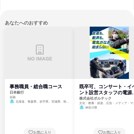
あなたへのおすすめ
事務職員・総合職コース
既卒可、コンサート・イ
ント設営スタッフの電源
日本銀行
金融
門
株式会社ボルテック
北海道、青森県、岩手県、宮城県、秋田
文化・教養・娯楽、広告・メディア・マ
県、山形県、福島県、茨城県、群馬県、埼玉
ミ、電力・ガス・水道・エネルギー
神奈川県
県、東京都、神奈川県、新潟県、富山県、石
川県、福井県、山梨県、長野県、静岡県、愛
知県、京都府、大阪府、兵庫県、鳥取県、島
根県、岡山県、広島県、山口県、徳島県、香
川県、愛媛県、高知県、福岡県、佐賀県、長
お気に入り
お気に入り
崎県、熊本県、大分県、宮崎県、鹿児島県、