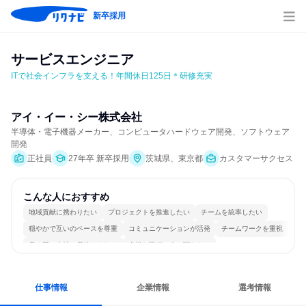
新卒採用
サービスエンジニア
ITで社会インフラを支える！年間休日125日＊研修充実
アイ・イー・シー株式会社
半導体・電子機器メーカー、コンピュータハードウェア開発、ソフトウェア
開発
正社員
27年卒 新卒採用
茨城県、東京都
カスタマーサクセス
こんな人におすすめ
地域貢献に携わりたい
プロジェクトを推進したい
チームを統率したい
穏やかで互いのペースを尊重
コミュニケーションが活発
チームワークを重視
長く同じ会社に居続けられる
多様な職種の人と関われる
若手が裁量を持てる環境
人とたくさん会話する
仕事情報
企業情報
選考情報