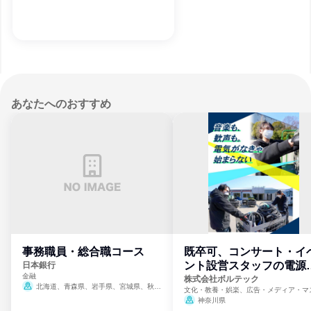
あなたへのおすすめ
事務職員・総合職コース
既卒可、コンサート・イ
ント設営スタッフの電源
日本銀行
金融
門
株式会社ボルテック
北海道、青森県、岩手県、宮城県、秋田
文化・教養・娯楽、広告・メディア・マ
県、山形県、福島県、茨城県、群馬県、埼玉
ミ、電力・ガス・水道・エネルギー
神奈川県
県、東京都、神奈川県、新潟県、富山県、石