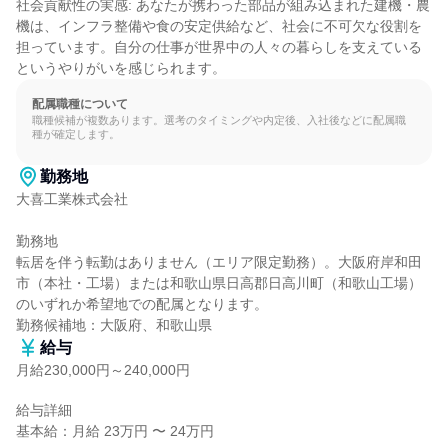
社会貢献性の実感: あなたが携わった部品が組み込まれた建機・農
機は、インフラ整備や食の安定供給など、社会に不可欠な役割を
担っています。自分の仕事が世界中の人々の暮らしを支えている
というやりがいを感じられます。
配属職種について
職種候補が複数あります。選考のタイミングや内定後、入社後などに配属職
種が確定します。
勤務地
大喜工業株式会社

勤務地

転居を伴う転勤はありません（エリア限定勤務）。大阪府岸和田
市（本社・工場）または和歌山県日高郡日高川町（和歌山工場）
のいずれか希望地での配属となります。

勤務候補地：大阪府、和歌山県
給与
月給230,000円～240,000円
給与詳細

基本給：月給 23万円 〜 24万円
