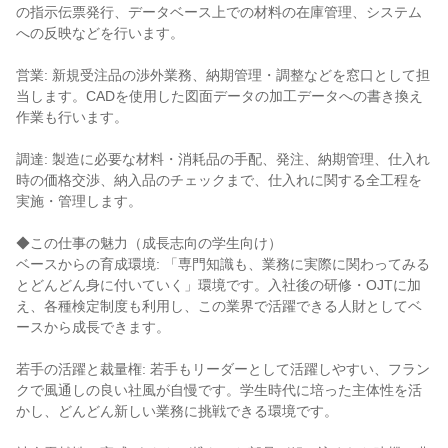
の指示伝票発行、データベース上での材料の在庫管理、システム
への反映などを行います。

営業: 新規受注品の渉外業務、納期管理・調整などを窓口として担
当します。CADを使用した図面データの加工データへの書き換え
作業も行います。

調達: 製造に必要な材料・消耗品の手配、発注、納期管理、仕入れ
時の価格交渉、納入品のチェックまで、仕入れに関する全工程を
実施・管理します。

◆この仕事の魅力（成長志向の学生向け）

ベースからの育成環境: 「専門知識も、業務に実際に関わってみる
とどんどん身に付いていく」環境です。入社後の研修・OJTに加
え、各種検定制度も利用し、この業界で活躍できる人財としてベ
ースから成長できます。

若手の活躍と裁量権: 若手もリーダーとして活躍しやすい、フラン
クで風通しの良い社風が自慢です。学生時代に培った主体性を活
かし、どんどん新しい業務に挑戦できる環境です。
