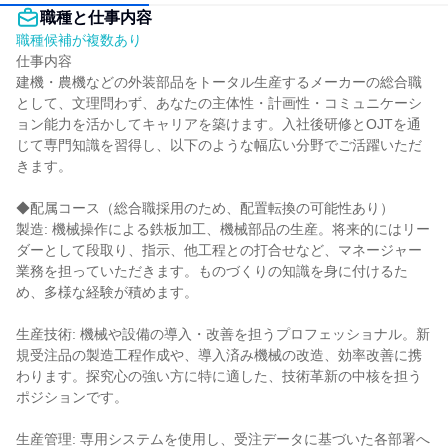
職種と仕事内容
職種候補が複数あり
仕事内容

建機・農機などの外装部品をトータル生産するメーカーの総合職
として、文理問わず、あなたの主体性・計画性・コミュニケーシ
ョン能力を活かしてキャリアを築けます。入社後研修とOJTを通
じて専門知識を習得し、以下のような幅広い分野でご活躍いただ
きます。

◆配属コース（総合職採用のため、配置転換の可能性あり）

製造: 機械操作による鉄板加工、機械部品の生産。将来的にはリー
ダーとして段取り、指示、他工程との打合せなど、マネージャー
業務を担っていただきます。ものづくりの知識を身に付けるた
め、多様な経験が積めます。

生産技術: 機械や設備の導入・改善を担うプロフェッショナル。新
規受注品の製造工程作成や、導入済み機械の改造、効率改善に携
わります。探究心の強い方に特に適した、技術革新の中核を担う
ポジションです。

生産管理: 専用システムを使用し、受注データに基づいた各部署へ