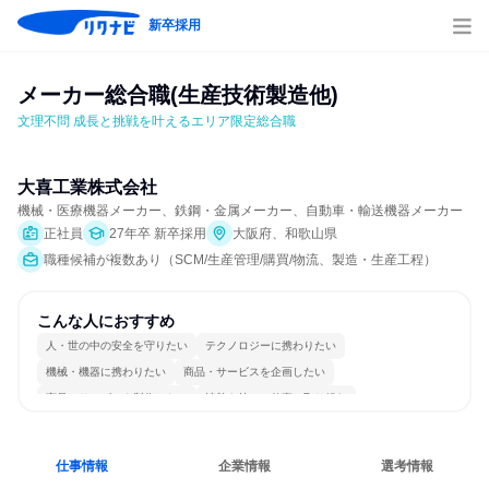
新卒採用
メーカー総合職(生産技術製造他)
文理不問 成長と挑戦を叶えるエリア限定総合職
大喜工業株式会社
機械・医療機器メーカー、鉄鋼・金属メーカー、自動車・輸送機器メーカー
正社員
27年卒 新卒採用
大阪府、和歌山県
職種候補が複数あり（SCM/生産管理/購買/物流、製造・生産工程）
こんな人におすすめ
人・世の中の安全を守りたい
テクノロジーに携わりたい
機械・機器に携わりたい
商品・サービスを企画したい
商品・サービスを製作したい
情熱を持って仕事に取り組む
冷静に仕事に取り組む
チームワークを重視
長く同じ会社に居続けられる
仕事情報
企業情報
選考情報