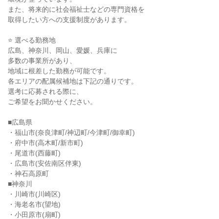
また、将来的に社会福祉士などの専門資格を

取得したい方への支援制度があります。

⭐ 選べる勤務地

広島、神奈川、岡山、愛媛、兵庫に

多数の事業所があり、

地域に根差した勤務が可能です。

各エリアの配属候補地は下記の通りです。

選考に応募される際に、

ご希望をお聞かせください。

■広島県

・福山市(奈良津町/神辺町/今津町/御幸町)

・府中市(高木町/新市町)

・尾道市(西藤町)

・広島市(安佐南区伴東)

・神石高原町

■神奈川

・川崎市(川崎区)

・海老名市(望地)

・小田原市(扇町)
