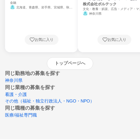
金融
門
株式会社ボルテック
北海道、青森県、岩手県、宮城県、秋田
文化・教養・娯楽、広告・メディア・マ
県、山形県、福島県、茨城県、群馬県、埼玉
ミ、電力・ガス・水道・エネルギー
神奈川県
県、東京都、神奈川県、新潟県、富山県、石
川県、福井県、山梨県、長野県、静岡県、愛
知県、京都府、大阪府、兵庫県、鳥取県、島
根県、岡山県、広島県、山口県、徳島県、香
川県、愛媛県、高知県、福岡県、佐賀県、長
お気に入り
お気に入り
崎県、熊本県、大分県、宮崎県、鹿児島県、
沖縄県
トップページへ
同じ勤務地の募集を探す
神奈川県
同じ業種の募集を探す
看護・介護
その他（福祉・独立行政法人・NGO・NPO）
同じ職種の募集を探す
医療/福祉専門職