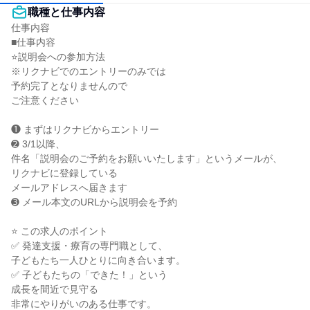
職種と仕事内容
仕事内容

■仕事内容

⭐説明会への参加方法

※リクナビでのエントリーのみでは

予約完了となりませんので

ご注意ください

❶ まずはリクナビからエントリー

➋ 3/1以降、

件名「説明会のご予約をお願いいたします」というメールが、

リクナビに登録している

メールアドレスへ届きます

➌ メール本文のURLから説明会を予約

⭐ この求人のポイント

✅ 発達支援・療育の専門職として、

子どもたち一人ひとりに向き合います。

✅ 子どもたちの「できた！」という

成長を間近で見守る

非常にやりがいのある仕事です。
