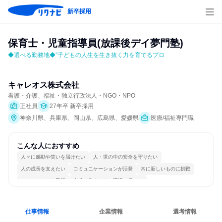
新卒採用
保育士・児童指導員(放課後デイ夢門塾)
◆選べる勤務地◆”子どもの人生を生き抜く力を育てるプロ
キャレオス株式会社
看護・介護、福祉・独立行政法人・NGO・NPO
正社員
27年卒 新卒採用
神奈川県、兵庫県、岡山県、広島県、愛媛県
医療/福祉専門職
こんな人におすすめ
人々に感動や笑いを届けたい
人・世の中の安全を守りたい
人の成長を支えたい
コミュニケーションが活発
常に新しいものに挑戦
チームワークを重視
女性が働きやすい環境で働ける
多様な職種の人と関われる
若手が裁量を持てる環境
人とたくさん会話する
仕事情報
企業情報
選考情報