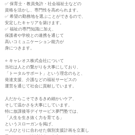
✅ 保育士・教員免許・社会福祉士などの

資格を活かし、専門性を高められます。

✅ 希望の勤務地を選ぶことができるので、

安定したキャリアを築けます。

✅ 福祉の専門知識に加え、

保護者や学校との連携を通じて

高いコミュニケーション能力が

身につきます。

⭐ キャレオス株式会社について

当社は人との繋がりを大事にしており、

「トータルサポート」という理念のもと、

発達支援、介護などの福祉サービスの

運営を通じて社会に貢献しています。

人だからこそできるきめ細かいケア、

そして温かさを大事にしています。

特に放課後等デイサービス夢門塾では、

「人生を生き抜く力を育てる」

というスローガンを掲げ、

一人ひとりに合わせた個別支援計画を立案し
