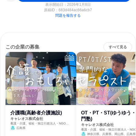
表示開始日：2026年1月8日
原稿ID：
683d484ac66a6cb7
問題を報告する
この企業の募集
すべて見る
介護職(高齢者介護施設)
OT・PT・ST(ゆうゆう
門塾)
キャレオス株式会社
看護・介護、福祉・独立行政法人・NGO・
キャレオス株式会社
NPO
広島県
看護・介護、福祉・独立行政法人・NG
NPO
神奈川県、兵庫県、岡山県、広島県