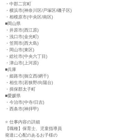
・中郡二宮町

・横浜市(神奈川区/戸塚区/磯子区)

・相模原市(中央区/南区)

■岡山県

・井原市(西江原)

・浅口市(金光町)

・笠岡市(西大島)

・岡山市(東区)

・総社市(中央六丁目)

・津山市(上河原)

■兵庫

・姫路市(御立西/網干)

・相生市(若狭野/向陽台)

・揖保郡太子町

■愛媛県

・今治市(中寺/日吉)

・西条市(神拝甲)

⭐ 仕事内容の詳細

【職種】保育士、児童指導員

発達に心配のあるお子様の
