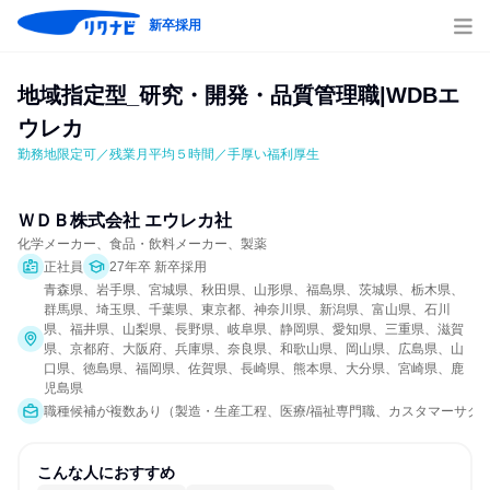
新卒採用
地域指定型_研究・開発・品質管理職|WDBエ
ウレカ
勤務地限定可／残業月平均５時間／手厚い福利厚生
ＷＤＢ株式会社 エウレカ社
化学メーカー、食品・飲料メーカー、製薬
正社員
27年卒 新卒採用
青森県、岩手県、宮城県、秋田県、山形県、福島県、茨城県、栃木県、
群馬県、埼玉県、千葉県、東京都、神奈川県、新潟県、富山県、石川
県、福井県、山梨県、長野県、岐阜県、静岡県、愛知県、三重県、滋賀
県、京都府、大阪府、兵庫県、奈良県、和歌山県、岡山県、広島県、山
口県、徳島県、福岡県、佐賀県、長崎県、熊本県、大分県、宮崎県、鹿
児島県
職種候補が複数あり（製造・生産工程、医療/福祉専門職、カスタマーサク
こんな人におすすめ