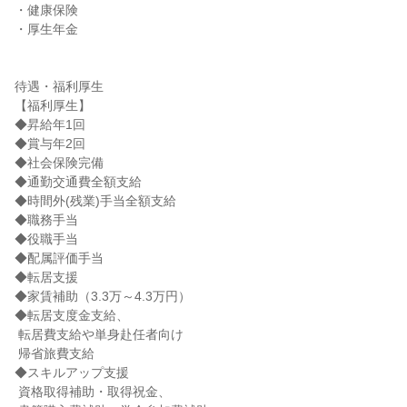
・健康保険

・厚生年金

待遇・福利厚生

【福利厚生】

◆昇給年1回

◆賞与年2回

◆社会保険完備

◆通勤交通費全額支給

◆時間外(残業)手当全額支給

◆職務手当

◆役職手当

◆配属評価手当

◆転居支援

◆家賃補助（3.3万～4.3万円）

◆転居支度金支給、

 転居費支給や単身赴任者向け

 帰省旅費支給

◆スキルアップ支援

 資格取得補助・取得祝金、
