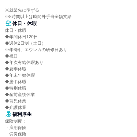
※就業先に準ずる

※8時間以上は時間外手当全額支給
休日・休暇
休日・休暇

◆年間休日120日

◆週休2日制（土日）

※年6回、エウレカの研修日あり

◆祝日

◆年次有給休暇あり

◆夏季休暇

◆年末年始休暇

◆慶弔休暇

◆特別休暇

◆産前産後休業

◆育児休業

◆介護休業
福利厚生
保険制度：

・雇用保険

・労災保険
