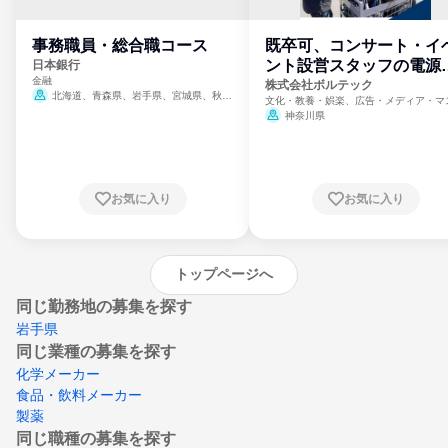
事務職員・総合職コース
既卒可、コンサート・イ
ント設営スタッフの電源
日本銀行
金融
門
株式会社ボルテック
北海道、青森県、岩手県、宮城県、秋田
文化・教養・娯楽、広告・メディア・マ
県、山形県、福島県、茨城県、群馬県、埼玉
ミ、電力・ガス・水道・エネルギー
神奈川県
県、東京都、神奈川県、新潟県、富山県、石
川県、福井県、山梨県、長野県、静岡県、愛
知県、京都府、大阪府、兵庫県、鳥取県、島
根県、岡山県、広島県、山口県、徳島県、香
川県、愛媛県、高知県、福岡県、佐賀県、長
お気に入り
お気に入り
崎県、熊本県、大分県、宮崎県、鹿児島県、
沖縄県
トップページへ
同じ勤務地の募集を探す
岩手県
同じ業種の募集を探す
化学メーカー
食品・飲料メーカー
製薬
同じ職種の募集を探す