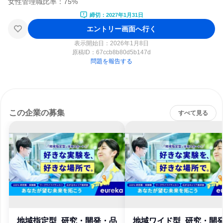
締切：2027年1月31日
エントリー画面へ行く
表示開始日：2026年1月8日
原稿ID：
67ccb8b80d5b147d
問題を報告する
この企業の募集
すべて見る
地域指定型_研究・開発・品
地域ワイド型_研究・開