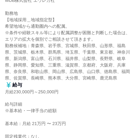
WDB株式会社 エウレカ社

勤務地

【地域採用＿地域指定型】

希望地域から通勤圏内への配属。

※条件や経験スキル等により配属調整が困難と判断した場合は、
エリアの拡大を個別でご相談させて頂きます。

勤務候補地：青森県、岩手県、宮城県、秋田県、山形県、福島
県、茨城県、栃木県、群馬県、埼玉県、千葉県、東京都、神奈川
県、新潟県、富山県、石川県、福井県、山梨県、長野県、岐阜
県、静岡県、愛知県、三重県、滋賀県、京都府、大阪府、兵庫
県、奈良県、和歌山県、岡山県、広島県、山口県、徳島県、福岡
県、佐賀県、長崎県、熊本県、大分県、宮崎県、鹿児島県
給与
月給230,000円～250,000円
給与詳細

※基本給・一律手当の総額

基本給：月給 21万円 〜 23万円

固定残業代：なし
