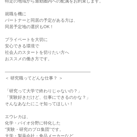
特定の地域から通勤圏内への配属をお約束します。

就職を機に

パートナーと同居の予定がある方は、

同居予定地の選択もOK！

プライベートを大切に

安心できる環境で

社会人のスタートを切りたい方へ

おススメの働き方です。

――――――――――――――――――――

＜ 研究職ってどんな仕事？ ＞

「研究って大学で終わりじゃないの？」

「実験好きだけど、仕事にできるのかな？」

そんなあなたにこそ知ってほしい！

エウレカは、

化学・バイオ分野に特化した

“実験・研究のプロ集団”です。

大学・製薬会社・食品メーカーなど
