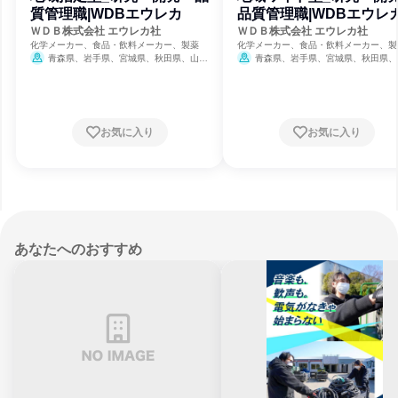
質管理職|WDBエウレカ
品質管理職|WDBエウレ
ＷＤＢ株式会社 エウレカ社
ＷＤＢ株式会社 エウレカ社
化学メーカー、食品・飲料メーカー、製薬
化学メーカー、食品・飲料メーカー、製
青森県、岩手県、宮城県、秋田県、山形
青森県、岩手県、宮城県、秋田県、
県、福島県、茨城県、栃木県、群馬県、埼玉
県、福島県、茨城県、栃木県、群馬県、
県、千葉県、東京都、神奈川県、新潟県、富
県、千葉県、東京都、神奈川県、新潟県
山県、石川県、福井県、山梨県、長野県、岐
山県、石川県、福井県、山梨県、長野県
阜県、静岡県、愛知県、三重県、滋賀県、京
阜県、静岡県、愛知県、三重県、滋賀県
都府、大阪府、兵庫県、奈良県、和歌山県、
都府、大阪府、兵庫県、奈良県、和歌山
お気に入り
お気に入り
岡山県、広島県、山口県、徳島県、福岡県、
岡山県、広島県、山口県、徳島県、福岡
佐賀県、長崎県、熊本県、大分県、宮崎県、
佐賀県、長崎県、熊本県、大分県、宮崎
鹿児島県
1月31日締切
鹿児島県
1月31日締切
あなたへのおすすめ