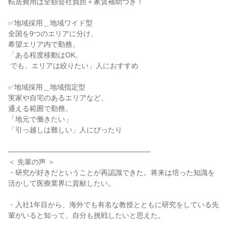
転居費用は全額会社負担＋家賃補助つき！

✅地域採用＿地域ワイド型

全国を9つのエリアに分け、

希望エリア内で勤務。

「ある程度移動はOK。

 でも、エリアは絞りたい」人におすすめ

✅地域採用＿地域指定型

実家や自宅のあるエリアなど、

通える範囲で勤務。

「地元で働きたい」

「引っ越しは難しい」人にぴったり

――――――――――――――――――――

＜ 先輩の声 ＞

・研究が好きだということが再認識できた。将来は培った知識を
活かして医療業界に貢献したい。

・入社1年目から、海外でも有名な教授とともに研究をしている先
輩がいると知って、自分も挑戦したいと思えた。
