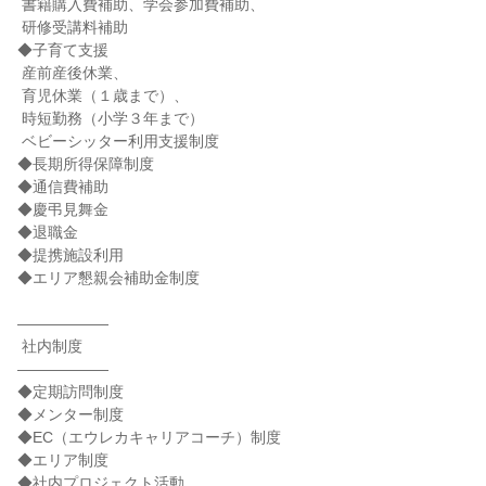
 書籍購入費補助、学会参加費補助、

 研修受講料補助

◆子育て支援

 産前産後休業、

 育児休業（１歳まで）、

 時短勤務（小学３年まで）

 ベビーシッター利用支援制度

◆長期所得保障制度

◆通信費補助

◆慶弔見舞金

◆退職金

◆提携施設利用

◆エリア懇親会補助金制度

――――――

 社内制度

――――――

◆定期訪問制度

◆メンター制度

◆EC（エウレカキャリアコーチ）制度

◆エリア制度

◆社内プロジェクト活動
