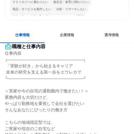
テクノロジーに携わりたい
食生活・食育に関わりたい
商品・サービスを製作したい
分析・リサーチしたい
情熱を持って仕事に取り組む
チームワークを重視
女性が働きやすい環境で働ける
自分の好きな場所で働ける
一つの専門分野を極める
目標に追われず働ける
仕事情報
企業情報
選考情報
職種と仕事内容
仕事内容

┌――――――――――――――――――┐

 「実験が好き」から始まるキャリア

 未来の研究を支える第一歩をエウレカで

└――――――――――――――――――┘

＜実家や今の自宅の通勤圏内で働きたい！＞

業務内容も大切だけど、

やっぱり勤務地を重視して会社を選びたい

そんなあなたにぴったりの働き方

こちらの地域指定型では、

ご実家や現在のご自宅など
