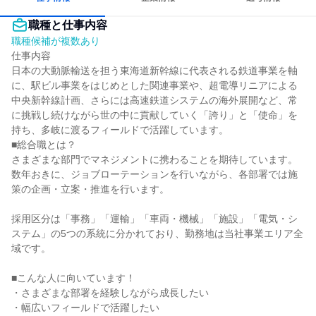
職種と仕事内容
職種候補が複数あり
仕事内容

日本の大動脈輸送を担う東海道新幹線に代表される鉄道事業を軸
に、駅ビル事業をはじめとした関連事業や、超電導リニアによる
中央新幹線計画、さらには高速鉄道システムの海外展開など、常
に挑戦し続けながら世の中に貢献していく「誇り」と「使命」を
持ち、多岐に渡るフィールドで活躍しています。

■総合職とは？

さまざまな部門でマネジメントに携わることを期待しています。
数年おきに、ジョブローテーションを行いながら、各部署では施
策の企画・立案・推進を行います。

採用区分は「事務」「運輸」「車両・機械」「施設」「電気・シ
ステム」の5つの系統に分かれており、勤務地は当社事業エリア全
域です。

■こんな人に向いています！

・さまざまな部署を経験しながら成長したい

・幅広いフィールドで活躍したい
