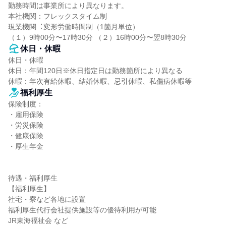
勤務時間は事業所により異なります。

本社機関：フレックスタイム制

現業機関︓変形労働時間制（1箇⽉単位）

（１）9時00分〜17時30分 （２）16時00分〜翌8時30分
休日・休暇
休日・休暇

休日：年間120日※休日指定日は勤務箇所により異なる

休暇：年次有給休暇、結婚休暇、忌引休暇、私傷病休暇等
福利厚生
保険制度：

・雇用保険

・労災保険

・健康保険

・厚生年金

待遇・福利厚生

【福利厚生】

社宅・寮など各地に設置

福利厚生代行会社提供施設等の優待利用が可能

JR東海福祉会 など