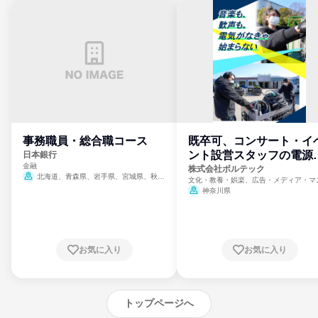
事務職員・総合職コース
既卒可、コンサート・イ
ント設営スタッフの電源
日本銀行
金融
門
株式会社ボルテック
北海道、青森県、岩手県、宮城県、秋田
文化・教養・娯楽、広告・メディア・マ
県、山形県、福島県、茨城県、群馬県、埼玉
ミ、電力・ガス・水道・エネルギー
神奈川県
県、東京都、神奈川県、新潟県、富山県、石
川県、福井県、山梨県、長野県、静岡県、愛
知県、京都府、大阪府、兵庫県、鳥取県、島
根県、岡山県、広島県、山口県、徳島県、香
川県、愛媛県、高知県、福岡県、佐賀県、長
お気に入り
お気に入り
崎県、熊本県、大分県、宮崎県、鹿児島県、
沖縄県
トップページへ