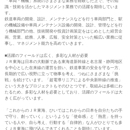
「車両・機械」系統のさまざまな業務を経験した上で、その知
識・技術を活かしたマネジメント業務での活躍を期待していま
す。

鉄道⾞両の開発、設計、メンテナンスなどを⾏う⾞両部⾨と、駅
の機械設備や⾞両メンテナンス設備の開発、設計、管理などを⾏
う機械部⾨の他、技術開発や投資計画策定をはじめとした経営企
画、営業、総務、人事、広報、安全対策といった幅広い業務に従
事し、マネジメント能力を高めていきます。

■活躍のフィールドは広く、多彩な人材が必要

ＪＲ東海は日本の大動脈である東海道新幹線と名古屋・静岡地区
を中心とした在来線の運営を担い、鉄道事業の安全を守る一方、
長期的で広い視野に立って物事を考え、つねにさまざまな「挑
戦」を続けています。「超電導リニアによる中央新幹線の推進」
という大きなプロジェクトもそのひとつです。取組みは多岐にわ
たるため、多彩な人材を必要としており、活躍のフィールドは大
きく広がっています。

「これからのＪＲ東海、ひいてはこれからの日本を自分たちの手
で守り、創っていく」というような「使命感」と「熱意」を持っ
ている人や、自ら考え、行動する「自律的」な人がひとりでも多
くＪＲ東海に飛び込んできてくれることを期待しています。