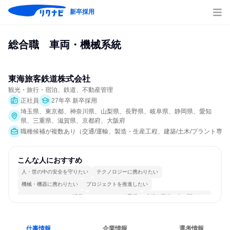
新卒採用
総合職　車両・機械系統
東海旅客鉄道株式会社
観光・旅行・宿泊、鉄道、不動産管理
正社員
27年卒 新卒採用
埼玉県、東京都、神奈川県、山梨県、長野県、岐阜県、静岡県、愛知
県、三重県、滋賀県、京都府、大阪府
職種候補が複数あり（交通/運輸、製造・生産工程、建築/土木/プラント専門
こんな人におすすめ
人・世の中の安全を守りたい
テクノロジーに携わりたい
機械・機器に携わりたい
プロジェクトを推進したい
コミュニケーションが活発
チームワークを重視
多様な職種の人と関われる
仕事情報
企業情報
選考情報