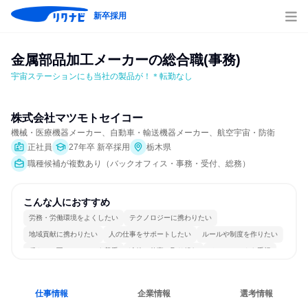
新卒採用
金属部品加工メーカーの総合職(事務)
宇宙ステーションにも当社の製品が！＊転勤なし
株式会社マツモトセイコー
機械・医療機器メーカー、自動車・輸送機器メーカー、航空宇宙・防衛
正社員
27年卒 新卒採用
栃木県
職種候補が複数あり（バックオフィス・事務・受付、総務）
こんな人におすすめ
労務・労働環境をよくしたい
テクノロジーに携わりたい
地域貢献に携わりたい
人の仕事をサポートしたい
ルールや制度を作りたい
穏やかで互いのペースを尊重
冷静に仕事に取り組む
チームワークを重視
女性が働きやすい環境で働ける
長く同じ会社に居続けられる
仕事情報
企業情報
選考情報