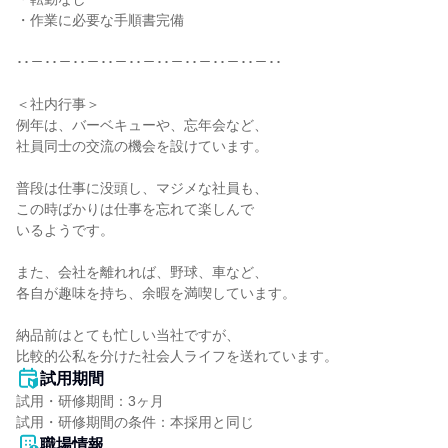
・作業に必要な手順書完備

･･－･･－･･－･･－･･－･･－･･－･･－･･－･･

＜社内行事＞

例年は、バーベキューや、忘年会など、

社員同士の交流の機会を設けています。

普段は仕事に没頭し、マジメな社員も、

この時ばかりは仕事を忘れて楽しんで

いるようです。

また、会社を離れれば、野球、車など、

各自が趣味を持ち、余暇を満喫しています。

納品前はとても忙しい当社ですが、

比較的公私を分けた社会人ライフを送れています。
試用期間
試用・研修期間：3ヶ月

職場情報