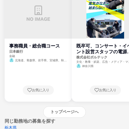
事務職員・総合職コース
既卒可、コンサート・イ
ント設営スタッフの電源
日本銀行
金融
門
株式会社ボルテック
北海道、青森県、岩手県、宮城県、秋田
文化・教養・娯楽、広告・メディア・マ
県、山形県、福島県、茨城県、群馬県、埼玉
ミ、電力・ガス・水道・エネルギー
神奈川県
県、東京都、神奈川県、新潟県、富山県、石
川県、福井県、山梨県、長野県、静岡県、愛
知県、京都府、大阪府、兵庫県、鳥取県、島
根県、岡山県、広島県、山口県、徳島県、香
川県、愛媛県、高知県、福岡県、佐賀県、長
お気に入り
お気に入り
崎県、熊本県、大分県、宮崎県、鹿児島県、
沖縄県
トップページへ
同じ勤務地の募集を探す
栃木県