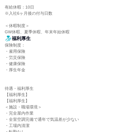
有給休暇：10日

※入社6ヶ月後の付与日数

＜休暇制度＞

GW休暇、夏季休暇、年末年始休暇
福利厚生
保険制度：

・雇用保険

・労災保険

・健康保険

・厚生年金

待遇・福利厚生

【福利厚生】

【福利厚生】

＜施設・職場環境＞

・完全屋内作業

・全室空調完備で通年で気温差が少ない

・工場内清潔

・転勤なし
