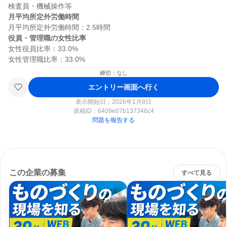
月平均所定外労働時間
役員・管理職の女性比率
女性役員比率：33.0%

締切：なし
エントリー画面へ行く
表示開始日：2026年1月8日
原稿ID：
6409e07b137346c4
問題を報告する
この企業の募集
すべて見る