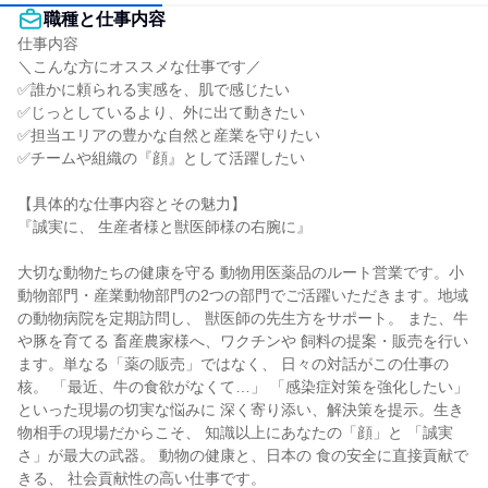
職種と仕事内容
仕事内容

＼こんな方にオススメな仕事です／

✅誰かに頼られる実感を、肌で感じたい

✅じっとしているより、外に出て動きたい

✅担当エリアの豊かな自然と産業を守りたい

✅チームや組織の『顔』として活躍したい

【具体的な仕事内容とその魅力】

『誠実に、 生産者様と獣医師様の右腕に』

大切な動物たちの健康を守る 動物用医薬品のルート営業です。小
動物部門・産業動物部門の2つの部門でご活躍いただきます。地域
の動物病院を定期訪問し、 獣医師の先生方をサポート。 また、牛
や豚を育てる 畜産農家様へ、ワクチンや 飼料の提案・販売を行い
ます。単なる「薬の販売」ではなく、 日々の対話がこの仕事の
核。 「最近、牛の食欲がなくて…」 「感染症対策を強化したい」 
といった現場の切実な悩みに 深く寄り添い、解決策を提示。生き
物相手の現場だからこそ、 知識以上にあなたの「顔」と 「誠実
さ」が最大の武器。 動物の健康と、日本の 食の安全に直接貢献で
きる、 社会貢献性の高い仕事です。
