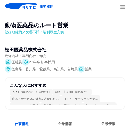
新卒採用
動物医薬品のルート営業
勤務地確約／文理不問／福利厚生充実
松田医薬品株式会社
総合商社・専門商社・卸売
正社員
27年卒 新卒採用
徳島県、香川県、愛媛県、高知県、宮崎県
営業
こんな人におすすめ
人々に感動や笑いを届けたい
動物・生き物に携わりたい
商品・サービスの魅力を表現したい
コミュニケーションが活発
チームワークを重視
長く同じ会社に居続けられる
人とたくさん会話する
仕事情報
企業情報
選考情報