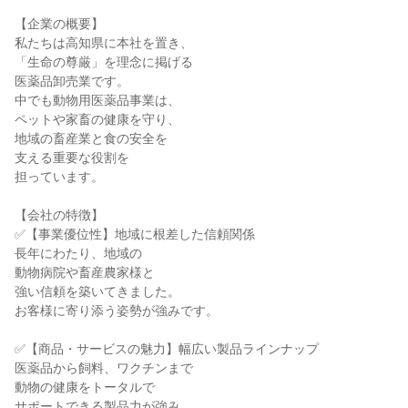
【企業の概要】

私たちは高知県に本社を置き、

「生命の尊厳」を理念に掲げる

医薬品卸売業です。

中でも動物用医薬品事業は、

ペットや家畜の健康を守り、

地域の畜産業と食の安全を

支える重要な役割を

担っています。

【会社の特徴】

✅【事業優位性】地域に根差した信頼関係

長年にわたり、地域の

動物病院や畜産農家様と

強い信頼を築いてきました。

お客様に寄り添う姿勢が強みです。

✅【商品・サービスの魅力】幅広い製品ラインナップ

医薬品から飼料、ワクチンまで

動物の健康をトータルで

サポートできる製品力が強み。
