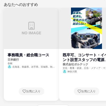
あなたへのおすすめ
事務職員・総合職コース
既卒可、コンサート・イ
ント設営スタッフの電源
日本銀行
金融
門
株式会社ボルテック
北海道、青森県、岩手県、宮城県、秋田
文化・教養・娯楽、広告・メディア・マ
県、山形県、福島県、茨城県、群馬県、埼玉
ミ、電力・ガス・水道・エネルギー
神奈川県
県、東京都、神奈川県、新潟県、富山県、石
川県、福井県、山梨県、長野県、静岡県、愛
知県、京都府、大阪府、兵庫県、鳥取県、島
根県、岡山県、広島県、山口県、徳島県、香
川県、愛媛県、高知県、福岡県、佐賀県、長
お気に入り
お気に入り
崎県、熊本県、大分県、宮崎県、鹿児島県、
沖縄県