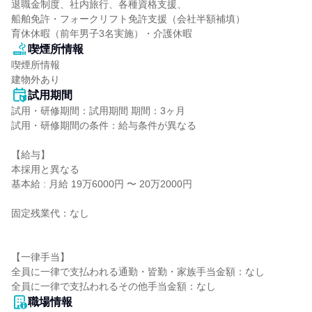
退職金制度、社内旅行、各種資格支援、

船舶免許・フォークリフト免許支援（会社半額補填）

育休休暇（前年男子3名実施）・介護休暇
喫煙所情報
喫煙所情報

建物外あり
試用期間
試用・研修期間：試用期間 期間：3ヶ月

試用・研修期間の条件：給与条件が異なる

【給与】

本採用と異なる

基本給 : 月給 19万6000円 〜 20万2000円

固定残業代：なし

【一律手当】

全員に一律で支払われる通勤・皆勤・家族手当金額：なし

職場情報