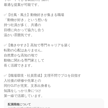
最適な提案が可能です。

✅【社風・風土】動物好きが集まる職場

「動物が好き」という想いを

持つ社員が多く、共通の

目標に向かって協力し合う

温かい雰囲気です。

✅【働きやすさ】高知で専門キャリアを築く

転勤の心配はありません。

自然豊かな高知の地で

動物に関わる専門家として

長く活躍できます。

✅【職場環境・社員育成】文理不問でプロを目指す

入社後の研修や先輩との

同行OJTが充実。文系出身者も

知識をしっかり身につけ

第一線で活躍しています。
配属職種について