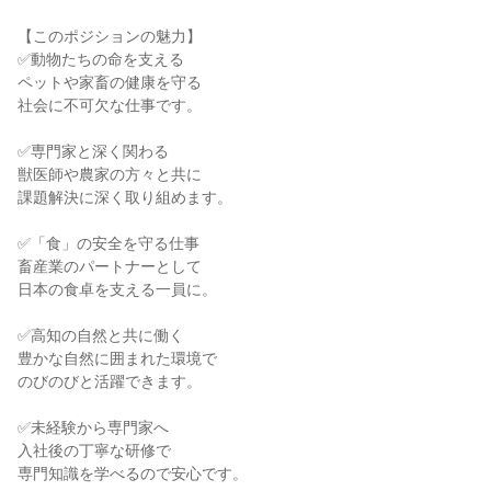
【このポジションの魅力】

✅動物たちの命を支える

ペットや家畜の健康を守る

社会に不可欠な仕事です。

✅専門家と深く関わる

獣医師や農家の方々と共に

課題解決に深く取り組めます。

✅「食」の安全を守る仕事

畜産業のパートナーとして

日本の食卓を支える一員に。

✅高知の自然と共に働く

豊かな自然に囲まれた環境で

のびのびと活躍できます。

✅未経験から専門家へ

入社後の丁寧な研修で

専門知識を学べるので安心です。
