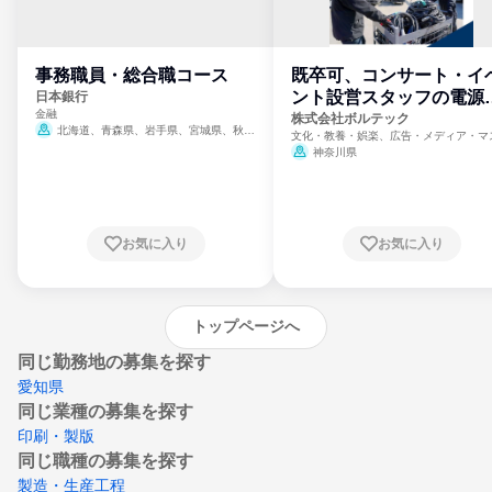
事務職員・総合職コース
既卒可、コンサート・イ
ント設営スタッフの電源
日本銀行
金融
門
株式会社ボルテック
北海道、青森県、岩手県、宮城県、秋田
文化・教養・娯楽、広告・メディア・マ
県、山形県、福島県、茨城県、群馬県、埼玉
ミ、電力・ガス・水道・エネルギー
神奈川県
県、東京都、神奈川県、新潟県、富山県、石
川県、福井県、山梨県、長野県、静岡県、愛
知県、京都府、大阪府、兵庫県、鳥取県、島
根県、岡山県、広島県、山口県、徳島県、香
川県、愛媛県、高知県、福岡県、佐賀県、長
お気に入り
お気に入り
崎県、熊本県、大分県、宮崎県、鹿児島県、
沖縄県
トップページへ
同じ勤務地の募集を探す
愛知県
同じ業種の募集を探す
印刷・製版
同じ職種の募集を探す
製造・生産工程