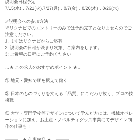
説明会日程予定

7/15(水)，7/21(火),7/27(月)，8/7(金)，8/20(木)，8/26(水)

✅説明会への参加方法

※リクナビでのエントリーのみでは予約完了となりませんのでご
注意ください。

1. まずはリクナビからご応募

2. 説明会の日程が決まり次第、ご案内をします。

3: ご希望の日程にご予約ください

…★ この求人のおすすめポイント ★…

① 地元・愛知で腰を据えて働く

② 日本のものづくりを支える「品質」にこだわり抜く、プロの技
術職

③ 大学・専門学校等デザインについて学んだ方には、機械オペレ
ーションに加え、お土産・ノベルティグッズ事業にてデザイン制
作の仕事も！

━━━…★ 仕事内容 ★…━━━
