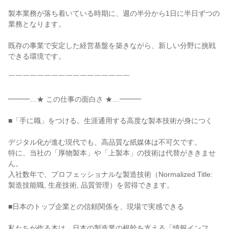
製本業務が落ち着いている時期に、週の半分から1日に半日ずつの
業務となります。

既存の事業で安定した経営基盤を築きながら、新しい分野に挑戦
できる環境です。

￣￣￣￣￣￣￣￣￣￣￣￣￣￣￣￣￣

━━━…★ この仕事の面白さ ★…━━━

■「手に職」をつける。生涯通用する高度な製本技術が身につく

デジタル化が進む現代でも、高品質な紙媒体は不可欠です。

特に、当社の「厚物製本」や「上製本」の技術は代替がききませ
ん。

入社数年で、プロフェッショナルな製造技術（Normalized Title: 
製造技能職, 生産技術, 品質管理）を習得できます。

■日本のトップ企業との信頼関係を、現場で実感できる

私たちが作る本は、日本の製造業の根幹を支える「情報インフ