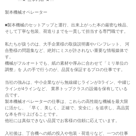
製本機械オペレーター

■製本機械のセットアップと運行、出来上がった本の厳密な検品、 
そして丁寧な包装、荷造りまでを一貫して担当する専門職です。

私たちが扱うのは、大手企業様の取扱説明書やパンフレット、 河
合塾様の問題集など、絶対にミスが許されない重要な情報媒体で
す。

機械がフルオートでも、紙の素材や厚みに合わせて「ミリ単位の
調整」を 人の手で行うのが、品質を保証するプロの仕事です。

当社の強みは、中小企業ながら無線綴じラインが3ライン、中綴じ
ラインが4ラインなど、 業界トップクラスの設備を保有している
点です。

製本機械オペレーターの仕事は、これらの高性能な機械を最大限
に活かし、 「早く、美しく、正確で、安全に」を追求し、高品質
な本を作り上げることです。

他社には真似できない品質でお客様の信頼に応えています。

入社後は、丁合機への紙の投入や包装・荷造りなど、一つの仕事