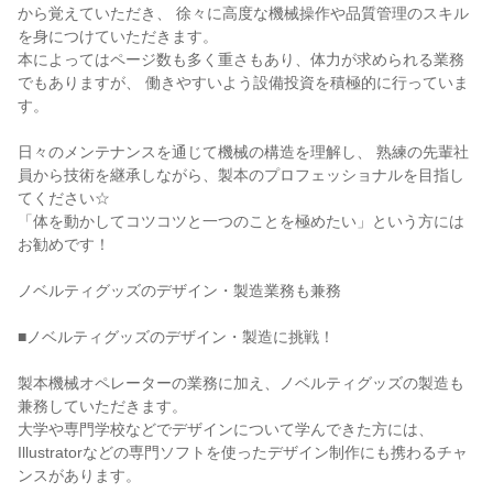
から覚えていただき、 徐々に高度な機械操作や品質管理のスキル
を身につけていただきます。

本によってはページ数も多く重さもあり、体力が求められる業務
でもありますが、 働きやすいよう設備投資を積極的に行っていま
す。

日々のメンテナンスを通じて機械の構造を理解し、 熟練の先輩社
員から技術を継承しながら、製本のプロフェッショナルを目指し
てください☆

「体を動かしてコツコツと一つのことを極めたい」という方には
お勧めです！

ノベルティグッズのデザイン・製造業務も兼務

■ノベルティグッズのデザイン・製造に挑戦！

製本機械オペレーターの業務に加え、ノベルティグッズの製造も
兼務していただきます。

大学や専門学校などでデザインについて学んできた方には、 
Illustratorなどの専門ソフトを使ったデザイン制作にも携わるチャ
ンスがあります。
