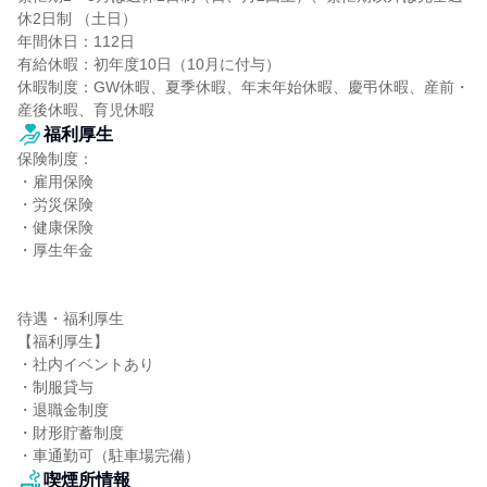
休2日制 （土日）

年間休日：112日

有給休暇：初年度10日（10月に付与）

休暇制度：GW休暇、夏季休暇、年末年始休暇、慶弔休暇、産前・
産後休暇、育児休暇
福利厚生
保険制度：

・雇用保険

・労災保険

・健康保険

・厚生年金

待遇・福利厚生

【福利厚生】

・社内イベントあり

・制服貸与

・退職金制度

・財形貯蓄制度

・車通勤可（駐車場完備）
喫煙所情報