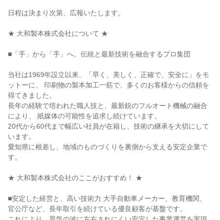
日程は決まり次第、広報いたします。

★ 大和製本株式会社について ★

■「手」から「手」へ。伝統と最新技術を融合するプロ集団

当社は1969年設立以来、「早く、美しく、正確で、安全に」をモ
ットーに、 印刷物の製本加工一筋で、多くのお客様からの信頼を
得てきました。

長年の経験で培われた職人技と、最新鋭のフルオート機械の融合
により、 紙媒体の可能性を追求し続けています。

20代から60代まで幅広い社員が在籍し、技術の継承を大切にして
います。

愛知県に根差し、地域のものづくりを裏側から支える安定企業で
す。

★ 大和製本株式会社のここがおすすめ！ ★

■安定した経営と、高い技術力 大手自動車メーカー、教育機関、
官公庁など、長年取引を続けている優良顧客が基盤です。

これにより、景気の波に左右されにくい安定した事業運営を実現